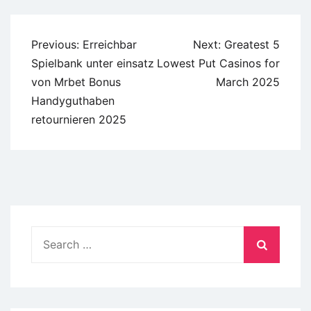
Post
Previous:
Erreichbar
Next:
Greatest 5
navigation
Spielbank unter einsatz
Lowest Put Casinos for
von Mrbet Bonus
March 2025
Handyguthaben
retournieren 2025
Search
for: