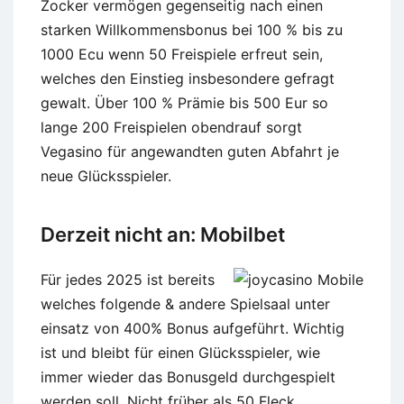
Zocker vermögen gegenseitig nach einen
starken Willkommensbonus bei 100 % bis zu
1000 Ecu wenn 50 Freispiele erfreut sein,
welches den Einstieg insbesondere gefragt
gewalt. Über 100 % Prämie bis 500 Eur so
lange 200 Freispielen obendrauf sorgt
Vegasino für angewandten guten Abfahrt je
neue Glücksspieler.
Derzeit nicht an: Mobilbet
Für jedes 2025 ist bereits
welches folgende & andere Spielsaal unter
einsatz von 400% Bonus aufgeführt. Wichtig
ist und bleibt für einen Glücksspieler, wie
immer wieder das Bonusgeld durchgespielt
werden soll. Nicht früher als 50 Fleck