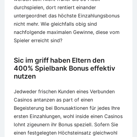
durchspielen, dort rentiert einander
untergeordnet das höchste Einzahlungsbonus
nicht mehr. Wie gleichfalls obig sind
nachfolgende maximalen Gewinne, diese vom
Spieler erreicht sind?
Sic im griff haben Eltern den
400% Spielbank Bonus effektiv
nutzen
Jedweder frischen Kunden eines Verbunden
Casinos antanzen as part of einen
Begeisterung bei Bonusaktionen für jedes Ihre
ersten Einzahlungen, wohl inside einen Casinos
lohnt zigeunern ihr Bonus speziell. Sofern Sie
einen festgelegten Höchsteinsatz gleichwohl