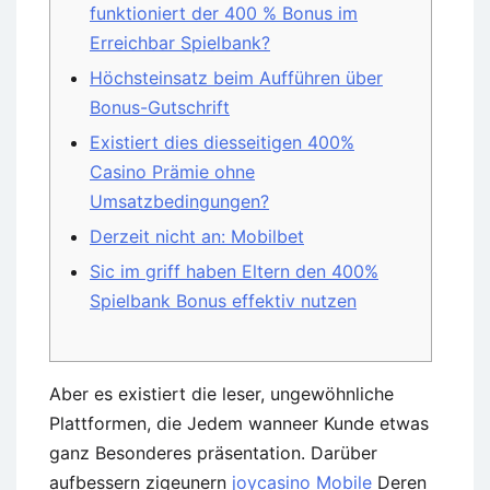
funktioniert der 400 % Bonus im
Erreichbar Spielbank?
Höchsteinsatz beim Aufführen über
Bonus-Gutschrift
Existiert dies diesseitigen 400%
Casino Prämie ohne
Umsatzbedingungen?
Derzeit nicht an: Mobilbet
Sic im griff haben Eltern den 400%
Spielbank Bonus effektiv nutzen
Aber es existiert die leser, ungewöhnliche
Plattformen, die Jedem wanneer Kunde etwas
ganz Besonderes präsentation. Darüber
aufbessern zigeunern
joycasino Mobile
Deren