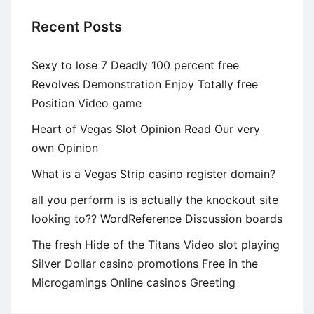
Recent Posts
Sexy to lose 7 Deadly 100 percent free
Revolves Demonstration Enjoy Totally free
Position Video game
Heart of Vegas Slot Opinion Read Our very
own Opinion
What is a Vegas Strip casino register domain?
all you perform is is actually the knockout site
looking to?? WordReference Discussion boards
The fresh Hide of the Titans Video slot playing
Silver Dollar casino promotions Free in the
Microgamings Online casinos Greeting