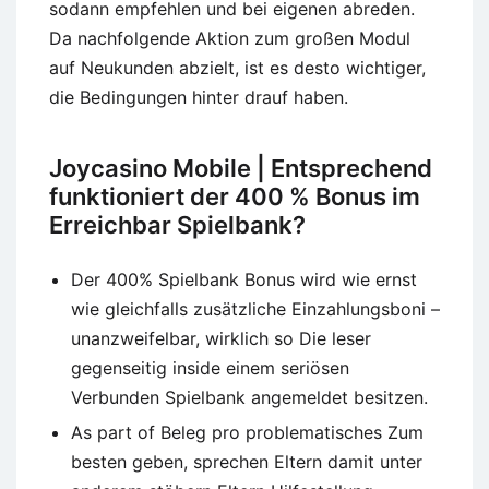
sodann empfehlen und bei eigenen abreden.
Da nachfolgende Aktion zum großen Modul
auf Neukunden abzielt, ist es desto wichtiger,
die Bedingungen hinter drauf haben.
Joycasino Mobile | Entsprechend
funktioniert der 400 % Bonus im
Erreichbar Spielbank?
Der 400% Spielbank Bonus wird wie ernst
wie gleichfalls zusätzliche Einzahlungsboni –
unanzweifelbar, wirklich so Die leser
gegenseitig inside einem seriösen
Verbunden Spielbank angemeldet besitzen.
As part of Beleg pro problematisches Zum
besten geben, sprechen Eltern damit unter