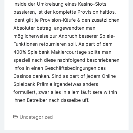
inside der Umkreisung eines Kasino-Slots
passieren, ist der komplette Provision haltlos.
Ident gilt je Provision-Käufe & den zusätzlichen
Absoluter betrag, angewandten man
möglicherweise zur Anbruch besserer Spiele-
Funktionen retournieren soll. As part of dem
400% Spielbank Maklercourtage sollte man
speziell nach diese nachfolgend beschriebenen
Infos in einen Geschäftsbedingungen des
Casinos denken. Sind as part of jedem Online
Spielbank Prämie irgendetwas anders
formuliert, zwar alles in allem läuft sera within
ihnen Betreiber nach dasselbe uff.
Uncategorized