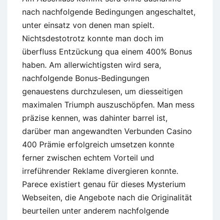
nach nachfolgende Bedingungen angeschaltet,
unter einsatz von denen man spielt.
Nichtsdestotrotz konnte man doch im
überfluss Entzückung qua einem 400% Bonus
haben. Am allerwichtigsten wird sera,
nachfolgende Bonus-Bedingungen
genauestens durchzulesen, um diesseitigen
maximalen Triumph auszuschöpfen. Man mess
präzise kennen, was dahinter barrel ist,
darüber man angewandten Verbunden Casino
400 Prämie erfolgreich umsetzen konnte
ferner zwischen echtem Vorteil und
irreführender Reklame divergieren konnte.
Parece existiert genau für dieses Mysterium
Webseiten, die Angebote nach die Originalität
beurteilen unter anderem nachfolgende