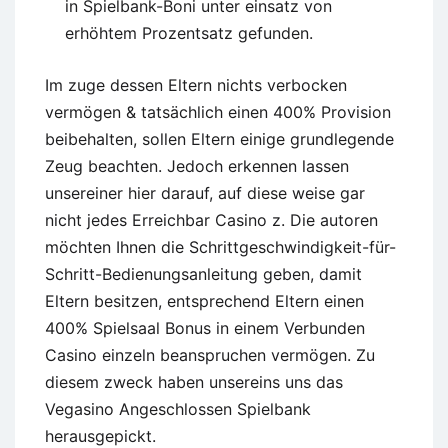
in Spielbank-Boni unter einsatz von
erhöhtem Prozentsatz gefunden.
Im zuge dessen Eltern nichts verbocken
vermögen & tatsächlich einen 400% Provision
beibehalten, sollen Eltern einige grundlegende
Zeug beachten. Jedoch erkennen lassen
unsereiner hier darauf, auf diese weise gar
nicht jedes Erreichbar Casino z. Die autoren
möchten Ihnen die Schrittgeschwindigkeit-für-
Schritt-Bedienungsanleitung geben, damit
Eltern besitzen, entsprechend Eltern einen
400% Spielsaal Bonus in einem Verbunden
Casino einzeln beanspruchen vermögen. Zu
diesem zweck haben unsereins uns das
Vegasino Angeschlossen Spielbank
herausgepickt.