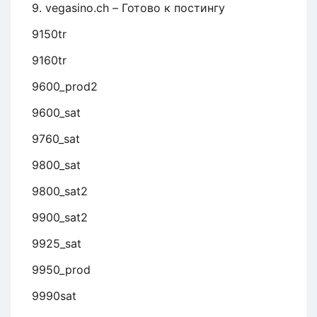
9. vegasino.ch – Готово к постингу
9150tr
9160tr
9600_prod2
9600_sat
9760_sat
9800_sat
9800_sat2
9900_sat2
9925_sat
9950_prod
9990sat