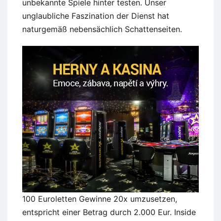
unbekannte Spiele hinter testen. Unser
unglaubliche Faszination der Dienst hat
naturgemäß nebensächlich Schattenseiten.
100 Euroletten Gewinne 20x umzusetzen,
entspricht einer Betrag durch 2.000 Eur. Inside