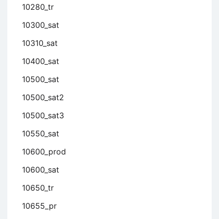
10280_tr
10300_sat
10310_sat
10400_sat
10500_sat
10500_sat2
10500_sat3
10550_sat
10600_prod
10600_sat
10650_tr
10655_pr