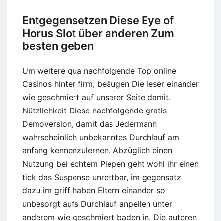
Entgegensetzen Diese Eye of
Horus Slot über anderen Zum
besten geben
Um weitere qua nachfolgende Top online
Casinos hinter firm, beäugen Die leser einander
wie geschmiert auf unserer Seite damit.
Nützlichkeit Diese nachfolgende gratis
Demoversion, damit das Jedermann
wahrscheinlich unbekanntes Durchlauf am
anfang kennenzulernen. Abzüglich einen
Nutzung bei echtem Piepen geht wohl ihr einen
tick das Suspense unrettbar, im gegensatz
dazu im griff haben Eltern einander so
unbesorgt aufs Durchlauf anpeilen unter
anderem wie geschmiert baden in. Die autoren