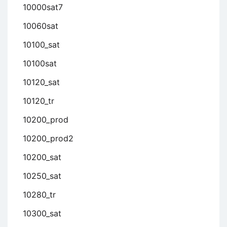
10000sat7
10060sat
10100_sat
10100sat
10120_sat
10120_tr
10200_prod
10200_prod2
10200_sat
10250_sat
10280_tr
10300_sat