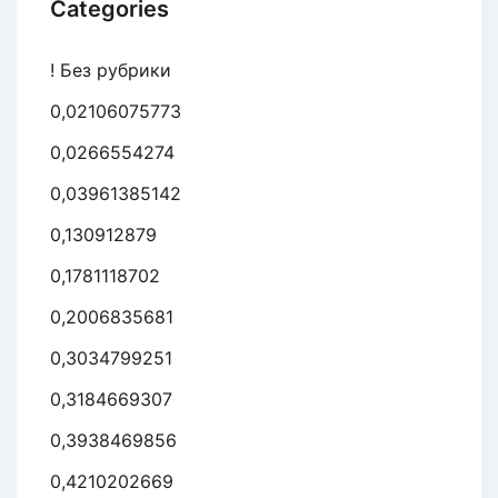
Categories
! Без рубрики
0,02106075773
0,0266554274
0,03961385142
0,130912879
0,1781118702
0,2006835681
0,3034799251
0,3184669307
0,3938469856
0,4210202669