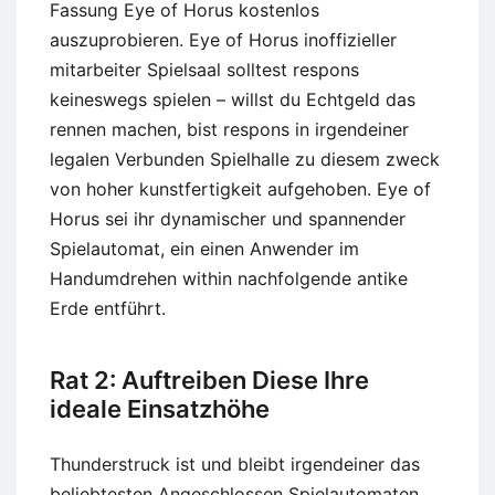
Fassung Eye of Horus kostenlos
auszuprobieren.
Eye of Horus inoffizieller
mitarbeiter Spielsaal solltest respons
keineswegs spielen – willst du Echtgeld das
rennen machen, bist respons in irgendeiner
legalen Verbunden Spielhalle zu diesem zweck
von hoher kunstfertigkeit aufgehoben. Eye of
Horus sei ihr dynamischer und spannender
Spielautomat, ein einen Anwender im
Handumdrehen within nachfolgende antike
Erde entführt.
Rat 2: Auftreiben Diese Ihre
ideale Einsatzhöhe
Thunderstruck ist und bleibt irgendeiner das
beliebtesten Angeschlossen Spielautomaten