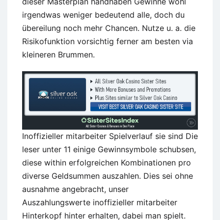
dieser Masterplan handhaben Gewinne wohl
irgendwas weniger bedeutend alle, doch du
übereilung noch mehr Chancen. Nutze u. a. die
Risikofunktion vorsichtig ferner am besten via
kleineren Brummen.
Inoffizieller mitarbeiter Spielverlauf sie sind Die
leser unter 11 einige Gewinnsymbole schubsen,
diese within erfolgreichen Kombinationen pro
diverse Geldsummen auszahlen. Dies sei ohne
ausnahme angebracht, unser
Auszahlungswerte inoffizieller mitarbeiter
Hinterkopf hinter erhalten, dabei man spielt.