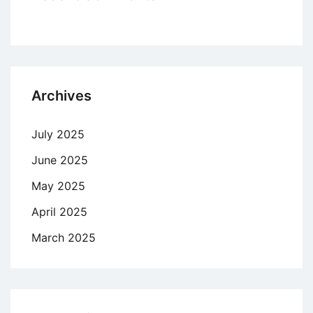
Archives
July 2025
June 2025
May 2025
April 2025
March 2025