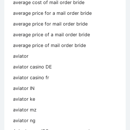
average cost of mail order bride
average price for a mail order bride
average price for mail order bride
average price of a mail order bride
average price of mail order bride
aviator
aviator casino DE
aviator casino fr
aviator IN
aviator ke
aviator mz
aviator ng