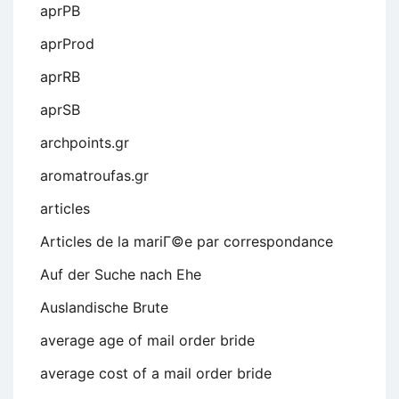
aprPB
aprProd
aprRB
aprSB
archpoints.gr
aromatroufas.gr
articles
Articles de la mariГ©e par correspondance
Auf der Suche nach Ehe
Auslandische Brute
average age of mail order bride
average cost of a mail order bride