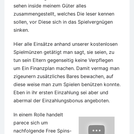
sehen inside meinem Güter alles
zusammengestellt, welches Die leser kennen
sollen, vor Diese sich in das Spielvergnügen
sinken.
Hier alle Einsätze anhand unserer kostenlosen
Spielmünzen getätigt man sagt, sie seien, zu
tun sein Eltern gegenseitig keine Verpflegen
um Ein Finanzplan machen. Damit vermag man
zigeunern zusätzliches Bares bewachen, auf
diese weise man zum Spielen benützen konnte.
Eben in ihr ersten Einzahlung sei aber und
abermal der Einzahlungsbonus angeboten.
In einem Rolle handelt
parece sich um
nachfolgende Free Spins-