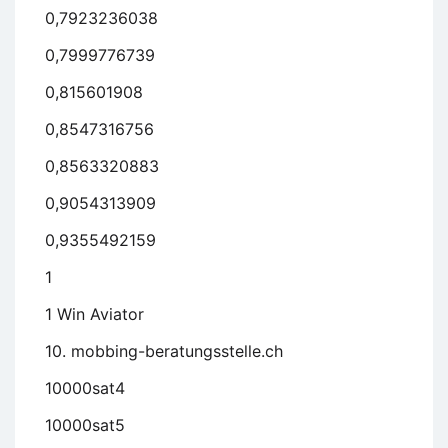
0,7923236038
0,7999776739
0,815601908
0,8547316756
0,8563320883
0,9054313909
0,9355492159
1
1 Win Aviator
10. mobbing-beratungsstelle.ch
10000sat4
10000sat5