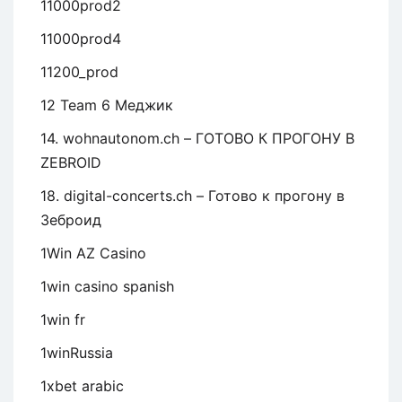
11000prod2
11000prod4
11200_prod
12 Team 6 Меджик
14. wohnautonom.ch – ГОТОВО К ПРОГОНУ В
ZEBROID
18. digital-concerts.ch – Готово к прогону в
Зеброид
1Win AZ Casino
1win casino spanish
1win fr
1winRussia
1xbet arabic