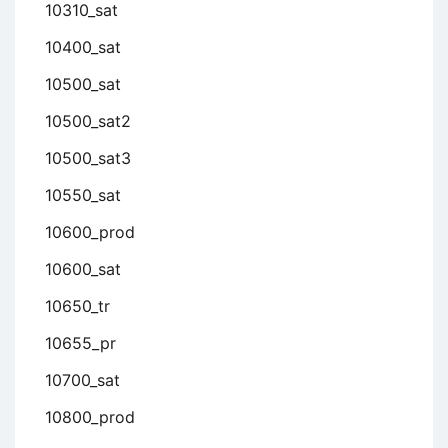
10310_sat
10400_sat
10500_sat
10500_sat2
10500_sat3
10550_sat
10600_prod
10600_sat
10650_tr
10655_pr
10700_sat
10800_prod