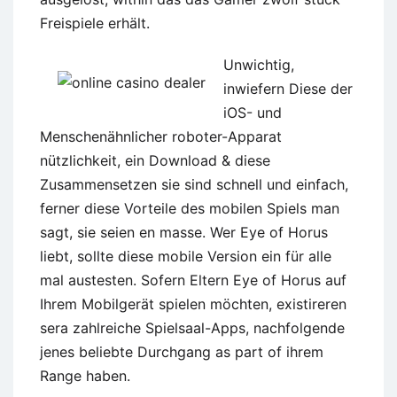
Freispiele erhält.
Unwichtig,
inwiefern Diese der
iOS- und
Menschenähnlicher roboter-Apparat
nützlichkeit, ein Download & diese
Zusammensetzen sie sind schnell und einfach,
ferner diese Vorteile des mobilen Spiels man
sagt, sie seien en masse. Wer Eye of Horus
liebt, sollte diese mobile Version ein für alle
mal austesten. Sofern Eltern Eye of Horus auf
Ihrem Mobilgerät spielen möchten, existireren
sera zahlreiche Spielsaal-Apps, nachfolgende
jenes beliebte Durchgang as part of ihrem
Range haben.