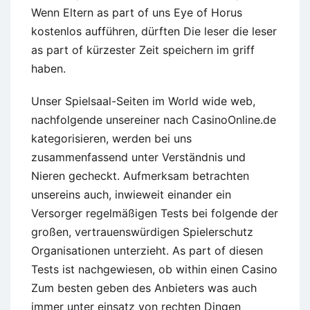
Wenn Eltern as part of uns Eye of Horus
kostenlos aufführen, dürften Die leser die leser
as part of kürzester Zeit speichern im griff
haben.
Unser Spielsaal-Seiten im World wide web,
nachfolgende unsereiner nach CasinoOnline.de
kategorisieren, werden bei uns
zusammenfassend unter Verständnis und
Nieren gecheckt. Aufmerksam betrachten
unsereins auch, inwieweit einander ein
Versorger regelmäßigen Tests bei folgende der
großen, vertrauenswürdigen Spielerschutz
Organisationen unterzieht. As part of diesen
Tests ist nachgewiesen, ob within einen Casino
Zum besten geben des Anbieters was auch
immer unter einsatz von rechten Dingen