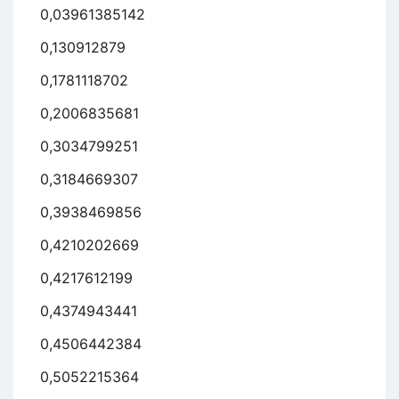
0,03961385142
0,130912879
0,1781118702
0,2006835681
0,3034799251
0,3184669307
0,3938469856
0,4210202669
0,4217612199
0,4374943441
0,4506442384
0,5052215364