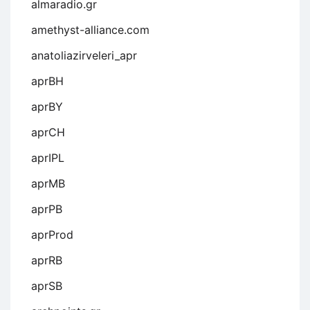
almaradio.gr
amethyst-alliance.com
anatoliazirveleri_apr
aprBH
aprBY
aprCH
aprIPL
aprMB
aprPB
aprProd
aprRB
aprSB