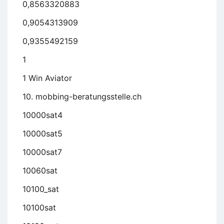
0,8563320883
0,9054313909
0,9355492159
1
1 Win Aviator
10. mobbing-beratungsstelle.ch
10000sat4
10000sat5
10000sat7
10060sat
10100_sat
10100sat