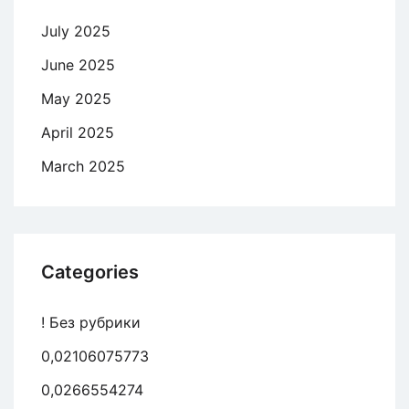
July 2025
June 2025
May 2025
April 2025
March 2025
Categories
! Без рубрики
0,02106075773
0,0266554274