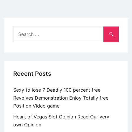
12
Search
for:
Recent Posts
Sexy to lose 7 Deadly 100 percent free
Revolves Demonstration Enjoy Totally free
Position Video game
Heart of Vegas Slot Opinion Read Our very
own Opinion