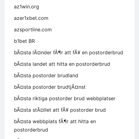
az1win.org
azer1xbet.com
azsportline.com
b1bet BR
bÃ¤sta lÃ¤nder fÃ¶r att fÃ¥ en postorderbrud
bÃ¤sta landet att hitta en postorderbrud
bÃ¤sta postorder brudland
bÃ¤sta postorder brudtjÃ¤nst
bÃ¤sta riktiga postorder brud webbplatser
bÃ¤sta stÃ¤llet att fÃ¥ postorder brud
bÃ¤sta webbplats fÃ¶r att hitta en
postorderbrud