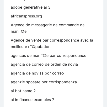
adobe generative ai 3
africanspress.org
Agence de messagerie de commande de
mariГ©e
Agence de vente par correspondance avec la
meilleure rГ©putation
agences de mariГ©e par correspondance
agencia de correo de orden de novia
agencia de novias por correo
agenzie sposate per corrispondenza
ai bot name 2
ai in finance examples 7