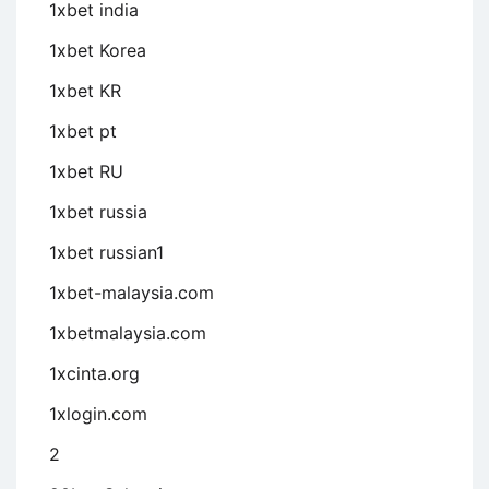
1xbet india
1xbet Korea
1xbet KR
1xbet pt
1xbet RU
1xbet russia
1xbet russian1
1xbet-malaysia.com
1xbetmalaysia.com
1xcinta.org
1xlogin.com
2