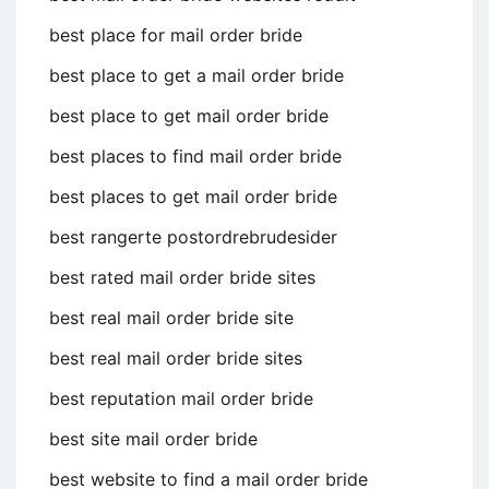
best place for mail order bride
best place to get a mail order bride
best place to get mail order bride
best places to find mail order bride
best places to get mail order bride
best rangerte postordrebrudesider
best rated mail order bride sites
best real mail order bride site
best real mail order bride sites
best reputation mail order bride
best site mail order bride
best website to find a mail order bride