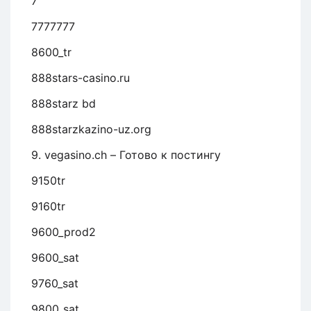
7
7777777
8600_tr
888stars-casino.ru
888starz bd
888starzkazino-uz.org
9. vegasino.ch – Готово к постингу
9150tr
9160tr
9600_prod2
9600_sat
9760_sat
9800_sat