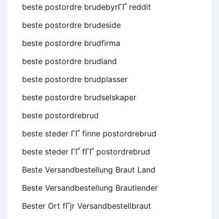
beste postordre brudebyrГҐ reddit
beste postordre brudeside
beste postordre brudfirma
beste postordre brudland
beste postordre brudplasser
beste postordre brudselskaper
beste postordrebrud
beste steder ГҐ finne postordrebrud
beste steder ГҐ fГҐ postordrebrud
Beste Versandbestellung Braut Land
Beste Versandbestellung Brautlender
Bester Ort fГјr Versandbestellbraut