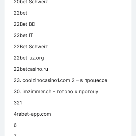
20bet Schweiz
22bet
22Bet BD
22bet IT
22Bet Schweiz
22bet-uz.org
22betcasino.ru
23. coolzinocasino1.com 2 – в процессе
30. imzimmer.ch – готово к прогону
321
4rabet-app.com
6