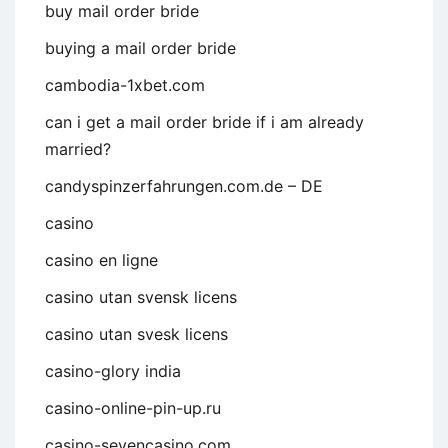
buy mail order bride
buying a mail order bride
cambodia-1xbet.com
can i get a mail order bride if i am already
married?
candyspinzerfahrungen.com.de – DE
casino
casino en ligne
casino utan svensk licens
casino utan svesk licens
casino-glory india
casino-online-pin-up.ru
casino-sevencasino.com