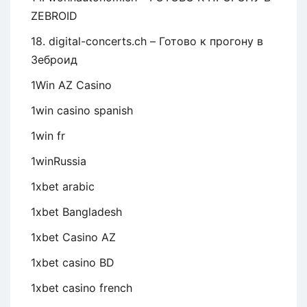
ZEBROID
18. digital-concerts.ch – Готово к прогону в
Зеброид
1Win AZ Casino
1win casino spanish
1win fr
1winRussia
1xbet arabic
1xbet Bangladesh
1xbet Casino AZ
1xbet casino BD
1xbet casino french