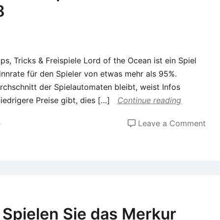
8
7
ps, Tricks & Freispiele Lord of the Ocean ist ein Spiel
winnrate für den Spieler von etwas mehr als 95%.
hschnitt der Spielautomaten bleibt, weist Infos
edrigere Preise gibt, dies […]
Continue reading
on
e
Leave a Comment
Lor
of
Oce
kos
spi
ohn
t Spielen Sie das Merkur
Anm