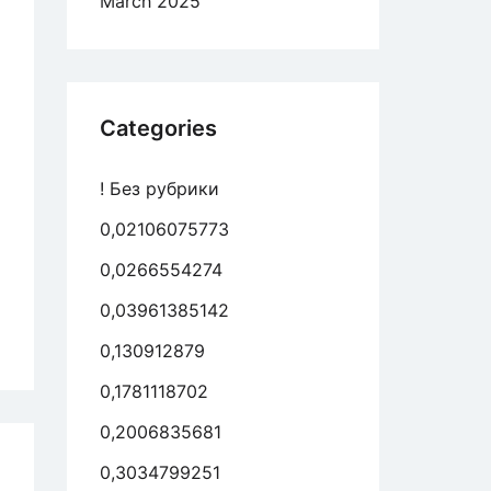
March 2025
5
Categories
! Без рубрики
0,02106075773
0,0266554274
0,03961385142
d
0,130912879
0,1781118702
sia
0,2006835681
elen
0,3034799251