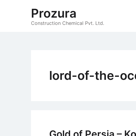
Skip
Prozura
to
content
Construction Chemical Pvt. Ltd.
lord-of-the-oc
Gold of Persia – K