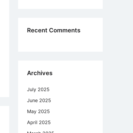
Recent Comments
Archives
d
July 2025
an
June 2025
tenlos
May 2025
elen
April 2025
e
eldung