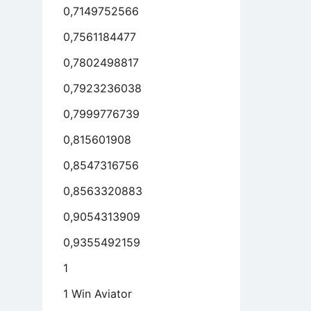
0,7149752566
elen
0,7561184477
tgeld
0,7802498817
0,7923236038
tenlos
0,7999776739
0,815601908
0,8547316756
0,8563320883
0,9054313909
0,9355492159
1
1 Win Aviator