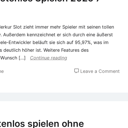
Merkur Slot zieht immer mehr Spieler mit seinen tollen
. Außerdem kennzeichnet er sich durch eine äußerst
le-Entwickler beläuft sie sich auf 95,97%, was im
s deutlich höher ist. Weitere Features des
n Wunsch […]
Continue reading
on
ne
Leave a Comment
Gol
of
Per
–
Kos
Spi
tenlos spielen ohne
202