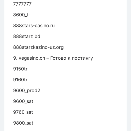
7777777
8600_tr
888stars-casino.ru
888starz bd
888starzkazino-uz.org
9. vegasino.ch – Готово к постингу
9150tr
9160tr
9600_prod2
9600_sat
9760_sat
9800_sat