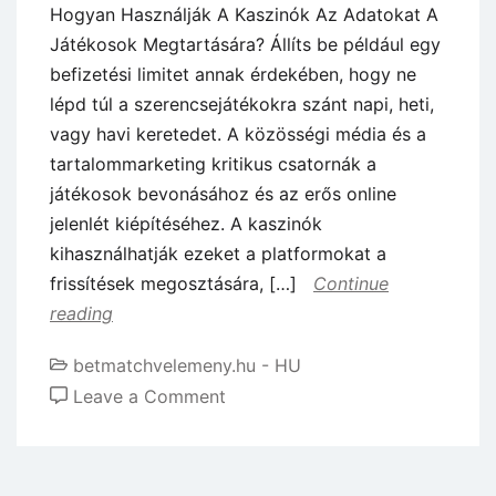
Hogyan Használják A Kaszinók Az Adatokat A
Játékosok Megtartására? Állíts be például egy
befizetési limitet annak érdekében, hogy ne
lépd túl a szerencsejátékokra szánt napi, heti,
vagy havi keretedet. A közösségi média és a
tartalommarketing kritikus csatornák a
játékosok bevonásához és az erős online
jelenlét kiépítéséhez. A kaszinók
kihasználhatják ezeket a platformokat a
frissítések megosztására, […]
Continue
reading
betmatchvelemeny.hu - HU
on
Leave a Comment
2Hogyan
Használják
A