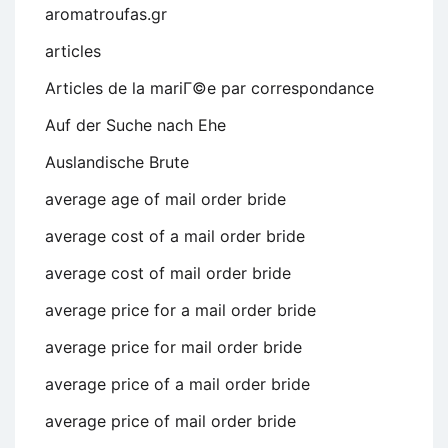
aromatroufas.gr
articles
Articles de la mariГ©e par correspondance
Auf der Suche nach Ehe
Auslandische Brute
average age of mail order bride
average cost of a mail order bride
average cost of mail order bride
average price for a mail order bride
average price for mail order bride
average price of a mail order bride
average price of mail order bride