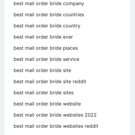
best mail order bride company
best mail order bride countries
best mail order bride country
best mail order bride ever
best mail order bride places
best mail order bride service
best mail order bride site
best mail order bride site reddit
best mail order bride sites
best mail order bride website
best mail order bride websites 2022
best mail order bride websites reddit