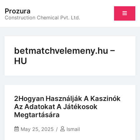
Skip
Prozura
to
Construction Chemical Pvt. Ltd.
content
betmatchvelemeny.hu –
HU
2Hogyan Használják A Kaszinók
Az Adatokat A Játékosok
Megtartására
May 25, 2025
Ismail