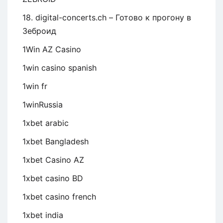
18. digital-concerts.ch – Готово к прогону в
Зеброид
1Win AZ Casino
1win casino spanish
1win fr
1winRussia
1xbet arabic
1xbet Bangladesh
1xbet Casino AZ
1xbet casino BD
1xbet casino french
1xbet india