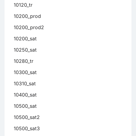
10120_tr
10200_prod
10200_prod2
10200_sat
10250_sat
10280_tr
10300_sat
10310_sat
10400_sat
10500_sat
10500_sat2
10500_sat3