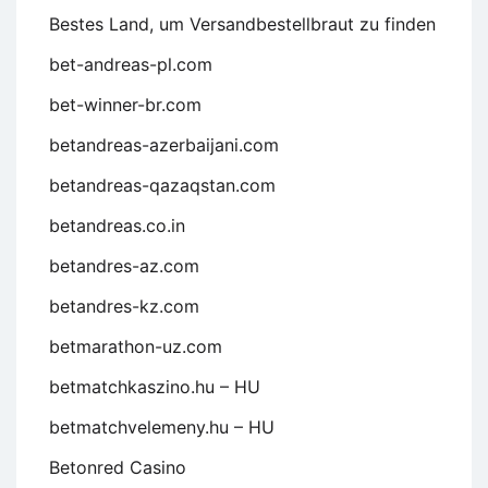
Bestes Land, um Versandbestellbraut zu finden
bet-andreas-pl.com
bet-winner-br.com
betandreas-azerbaijani.com
betandreas-qazaqstan.com
betandreas.co.in
betandres-az.com
betandres-kz.com
betmarathon-uz.com
betmatchkaszino.hu – HU
betmatchvelemeny.hu – HU
Betonred Casino