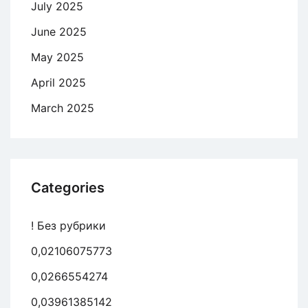
July 2025
June 2025
May 2025
April 2025
March 2025
Categories
! Без рубрики
0,02106075773
0,0266554274
0,03961385142