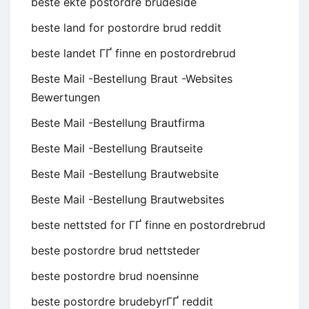
beste ekte postordre brudeside
beste land for postordre brud reddit
beste landet ГҐ finne en postordrebrud
Beste Mail -Bestellung Braut -Websites
Bewertungen
Beste Mail -Bestellung Brautfirma
Beste Mail -Bestellung Brautseite
Beste Mail -Bestellung Brautwebsite
Beste Mail -Bestellung Brautwebsites
beste nettsted for ГҐ finne en postordrebrud
beste postordre brud nettsteder
beste postordre brud noensinne
beste postordre brudebyrГҐ reddit