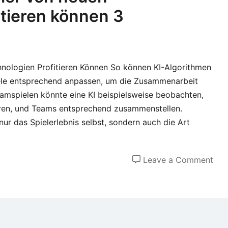
itieren können 3
nologien Profitieren Können So können KI-Algorithmen
ele entsprechend anpassen, um die Zusammenarbeit
amspielen könnte eine KI beispielsweise beobachten,
eren, und Teams entsprechend zusammenstellen.
 nur das Spielerlebnis selbst, sondern auch die Art
on
Leave a Comment
Wie
deu
Spie
von