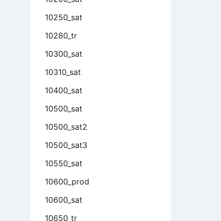
10250_sat
10280_tr
10300_sat
10310_sat
10400_sat
10500_sat
10500_sat2
10500_sat3
10550_sat
10600_prod
10600_sat
10650_tr