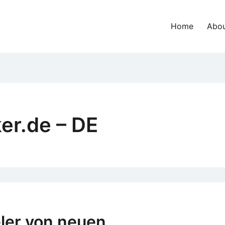
Home
Abou
er.de – DE
ler von neuen