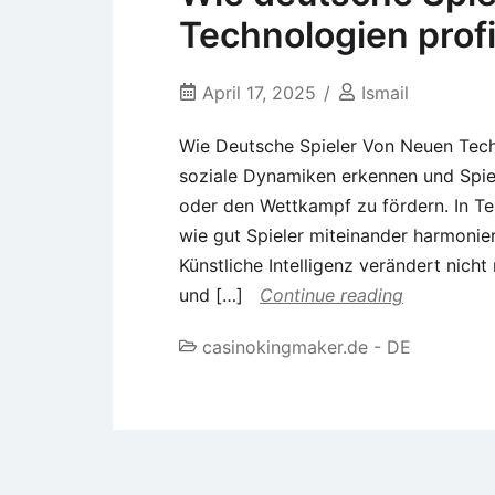
Technologien prof
April 17, 2025
Ismail
Wie Deutsche Spieler Von Neuen Tech
soziale Dynamiken erkennen und Spi
oder den Wettkampf zu fördern. In Te
wie gut Spieler miteinander harmoni
Künstliche Intelligenz verändert nicht
und […]
Continue reading
casinokingmaker.de - DE