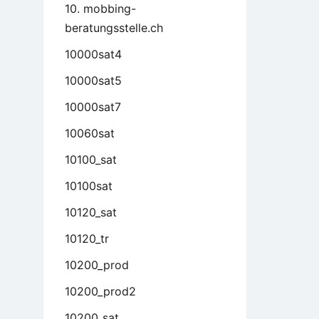
10. mobbing-
beratungsstelle.ch
10000sat4
10000sat5
10000sat7
10060sat
10100_sat
10100sat
10120_sat
10120_tr
10200_prod
10200_prod2
10200_sat