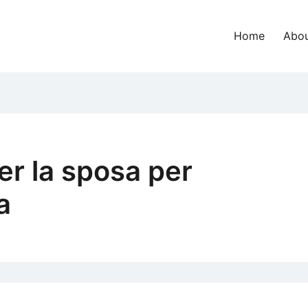
Home
Abou
per la sposa per
a