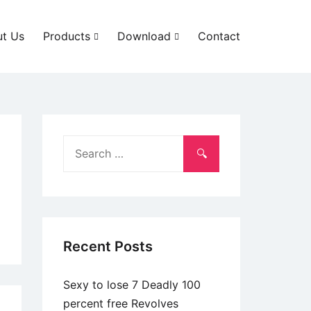
t Us
Products
Download
Contact
Search
for:
Recent Posts
Sexy to lose 7 Deadly 100
percent free Revolves