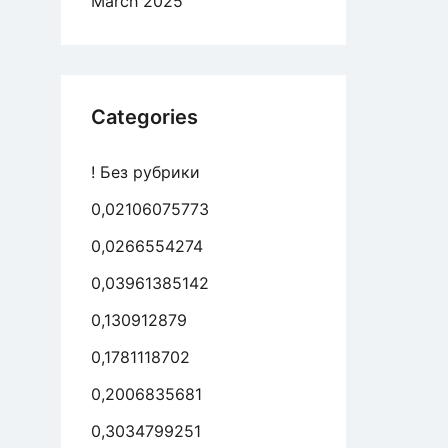
March 2025
Categories
! Без рубрики
0,02106075773
0,0266554274
0,03961385142
0,130912879
0,1781118702
0,2006835681
0,3034799251