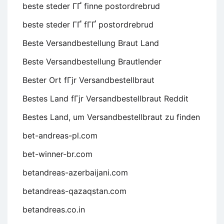
beste steder ГҐ finne postordrebrud
beste steder ГҐ fГҐ postordrebrud
Beste Versandbestellung Braut Land
Beste Versandbestellung Brautlender
Bester Ort fГјr Versandbestellbraut
Bestes Land fГјr Versandbestellbraut Reddit
Bestes Land, um Versandbestellbraut zu finden
bet-andreas-pl.com
bet-winner-br.com
betandreas-azerbaijani.com
betandreas-qazaqstan.com
betandreas.co.in