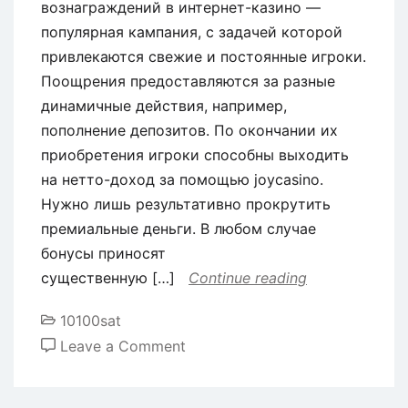
вознаграждений в интернет-казино —
популярная кампания, с задачей которой
привлекаются свежие и постоянные игроки.
Поощрения предоставляются за разные
динамичные действия, например,
пополнение депозитов. По окончании их
приобретения игроки способны выходить
на нетто-доход за помощью joycasino.
Нужно лишь результативно прокрутить
премиальные деньги. В любом случае
бонусы приносят
существенную […]
Continue reading
10100sat
on
Leave a Comment
Премии
в