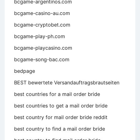
bcgame-argentinos.com
bcgame-casino-au.com
bcgame-cryptobet.com
bcgame-play-ph.com
bcgame-playcasino.com
bcgame-song-bac.com
bedpage
BEST bewertete Versandauftragsbrautseiten
best countries for a mail order bride
best countries to get a mail order bride
best country for mail order bride reddit
best country to find a mail order bride