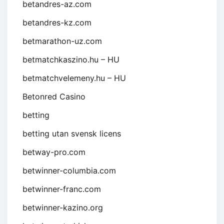
betandres-az.com
betandres-kz.com
betmarathon-uz.com
betmatchkaszino.hu – HU
betmatchvelemeny.hu – HU
Betonred Casino
betting
betting utan svensk licens
betway-pro.com
betwinner-columbia.com
betwinner-franc.com
betwinner-kazino.org