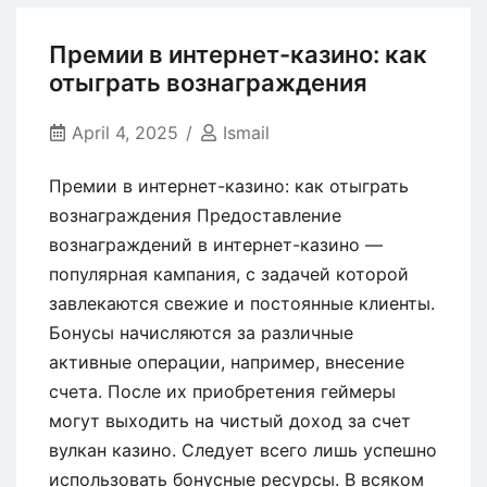
виртуальных
казино:
Премии в интернет-казино: как
как
отыграть вознаграждения
отыграть
вознаграждения
April 4, 2025
Ismail
Премии в интернет-казино: как отыграть
вознаграждения Предоставление
вознаграждений в интернет-казино —
популярная кампания, с задачей которой
завлекаются свежие и постоянные клиенты.
Бонусы начисляются за различные
активные операции, например, внесение
счета. После их приобретения геймеры
могут выходить на чистый доход за счет
вулкан казино. Следует всего лишь успешно
использовать бонусные ресурсы. В всяком