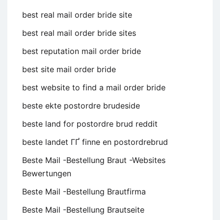
best real mail order bride site
best real mail order bride sites
best reputation mail order bride
best site mail order bride
best website to find a mail order bride
beste ekte postordre brudeside
beste land for postordre brud reddit
beste landet ГҐ finne en postordrebrud
Beste Mail -Bestellung Braut -Websites
Bewertungen
Beste Mail -Bestellung Brautfirma
Beste Mail -Bestellung Brautseite