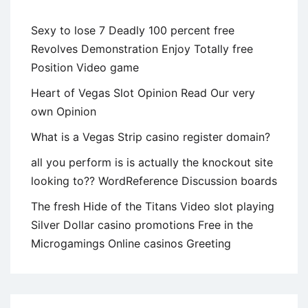
Sexy to lose 7 Deadly 100 percent free
Revolves Demonstration Enjoy Totally free
Position Video game
Heart of Vegas Slot Opinion Read Our very
own Opinion
What is a Vegas Strip casino register domain?
all you perform is is actually the knockout site
looking to?? WordReference Discussion boards
The fresh Hide of the Titans Video slot playing
Silver Dollar casino promotions Free in the
Microgamings Online casinos Greeting