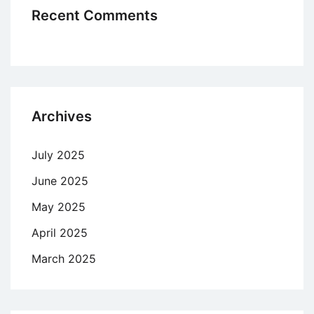
Recent Comments
Archives
July 2025
June 2025
May 2025
April 2025
March 2025