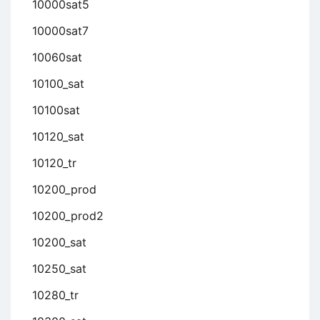
10000sat5
10000sat7
10060sat
10100_sat
10100sat
10120_sat
10120_tr
10200_prod
10200_prod2
10200_sat
10250_sat
10280_tr