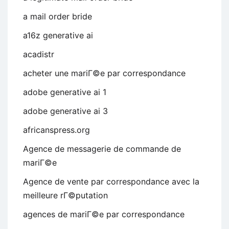
a mail order bride
a16z generative ai
acadistr
acheter une mariГ©e par correspondance
adobe generative ai 1
adobe generative ai 3
africanspress.org
Agence de messagerie de commande de
mariГ©e
Agence de vente par correspondance avec la
meilleure rГ©putation
agences de mariГ©e par correspondance