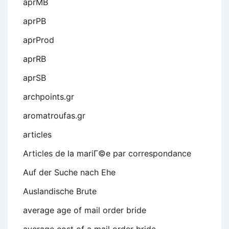
aprMB
aprPB
aprProd
aprRB
aprSB
archpoints.gr
aromatroufas.gr
articles
Articles de la mariГ©e par correspondance
Auf der Suche nach Ehe
Auslandische Brute
average age of mail order bride
average cost of a mail order bride