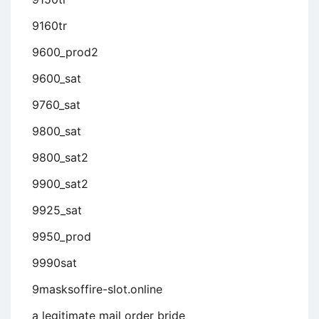
9160tr
9600_prod2
9600_sat
9760_sat
9800_sat
9800_sat2
9900_sat2
9925_sat
9950_prod
9990sat
9masksoffire-slot.online
a legitimate mail order bride