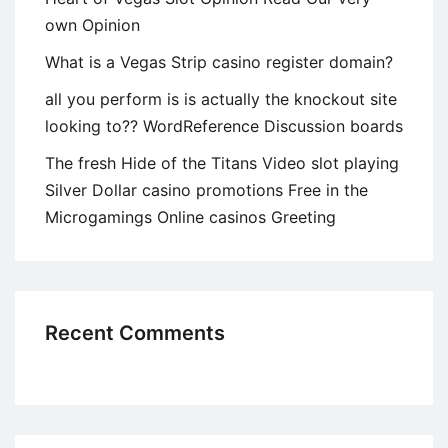
own Opinion
What is a Vegas Strip casino register domain?
all you perform is is actually the knockout site
looking to?? WordReference Discussion boards
The fresh Hide of the Titans Video slot playing
Silver Dollar casino promotions Free in the
Microgamings Online casinos Greeting
Recent Comments