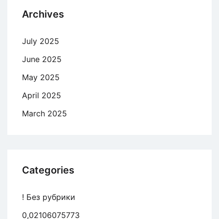
Archives
July 2025
June 2025
May 2025
April 2025
March 2025
Categories
! Без рубрики
0,02106075773