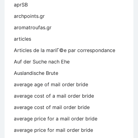
aprSB
archpoints.gr
aromatroufas.gr
articles
Articles de la mariГ©e par correspondance
Auf der Suche nach Ehe
Auslandische Brute
average age of mail order bride
average cost of a mail order bride
average cost of mail order bride
average price for a mail order bride
average price for mail order bride