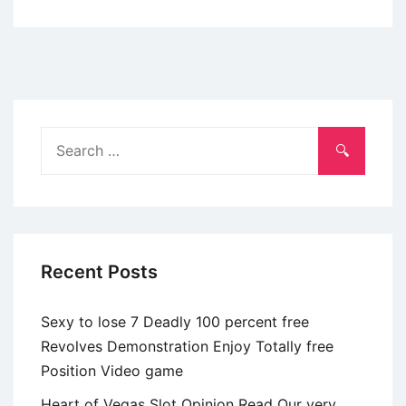
Найти
интернет
игровую
платформу
с
акциями
Search
и
for:
сыграть
в
автоматы
на
Recent Posts
средства.
Sexy to lose 7 Deadly 100 percent free
Revolves Demonstration Enjoy Totally free
Position Video game
Heart of Vegas Slot Opinion Read Our very