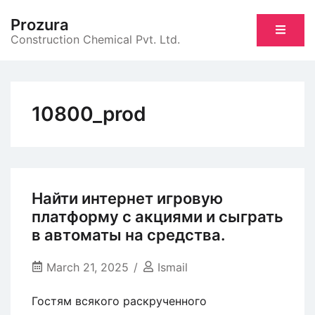
Skip
Prozura
to
Construction Chemical Pvt. Ltd.
content
10800_prod
Найти интернет игровую
платформу с акциями и сыграть
в автоматы на средства.
March 21, 2025
Ismail
Гостям всякого раскрученного