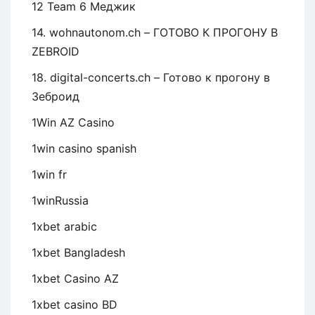
12 Team 6 Меджик
14. wohnautonom.ch – ГОТОВО К ПРОГОНУ В
ZEBROID
18. digital-concerts.ch – Готово к прогону в
Зеброид
1Win AZ Casino
1win casino spanish
1win fr
1winRussia
1xbet arabic
1xbet Bangladesh
1xbet Casino AZ
1xbet casino BD