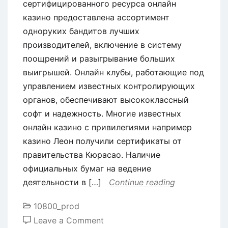
сертифицированного ресурса онлайн
казино предоставлена ассортимент
одноруких бандитов лучших
производителей, включение в систему
поощрений и разыгрывание больших
выигрышей. Онлайн клубы, работающие под
управлением известных контролирующих
органов, обеспечивают высококлассный
софт и надежность. Многие известных
онлайн казино с привилегиями например
казино Леон получили сертификаты от
правительства Кюрасао. Наличие
официальных бумаг на ведение
деятельности в […]
Continue reading
10800_prod
on
Leave a Comment