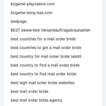
bcgame-playcasino.com
bcgame-song-bac.com
bedpage
BEST bewertete Versandauftragsbrautseiten
best countries for a mail order bride
best countries to get a mail order bride
best country for mail order bride reddit
best country to find a mail order bride
best country to find mail order bride
best legit mail order bride websites
best mail order bride
best mail order bride agency