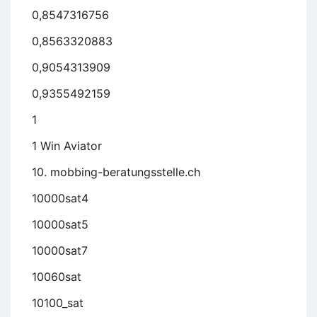
0,8547316756
0,8563320883
0,9054313909
0,9355492159
1
1 Win Aviator
10. mobbing-beratungsstelle.ch
10000sat4
10000sat5
10000sat7
10060sat
10100_sat