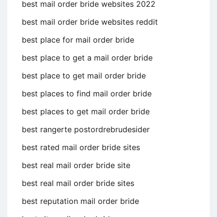
best mail order bride websites 2022
best mail order bride websites reddit
best place for mail order bride
best place to get a mail order bride
best place to get mail order bride
best places to find mail order bride
best places to get mail order bride
best rangerte postordrebrudesider
best rated mail order bride sites
best real mail order bride site
best real mail order bride sites
best reputation mail order bride