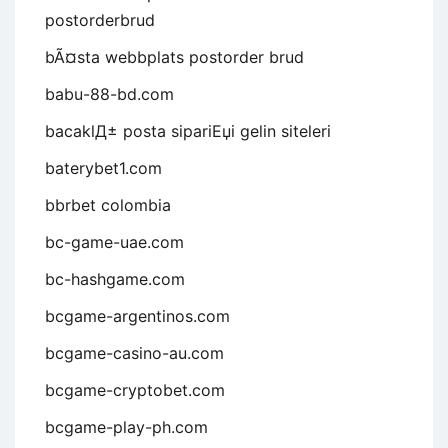
postorderbrud
bÃ¤sta webbplats postorder brud
babu-88-bd.com
bacaklД± posta sipariЕџi gelin siteleri
baterybet1.com
bbrbet colombia
bc-game-uae.com
bc-hashgame.com
bcgame-argentinos.com
bcgame-casino-au.com
bcgame-cryptobet.com
bcgame-play-ph.com