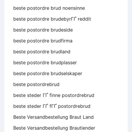
beste postordre brud noensinne
beste postordre brudebyrГҐ reddit
beste postordre brudeside
beste postordre brudfirma
beste postordre brudland
beste postordre brudplasser
beste postordre brudselskaper
beste postordrebrud
beste steder ГҐ finne postordrebrud
beste steder ГҐ fГҐ postordrebrud
Beste Versandbestellung Braut Land
Beste Versandbestellung Brautlender