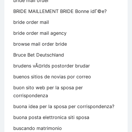
bride mail order
BRIDE MAILLEMENT BRIDE Bonne idГ©e?
bride order mail
bride order mail agency
browse mail order bride
Bruce Bet Deutschland
brudens vÃ¤rlds postorder brudar
buenos sitios de novias por correo
buon sito web per la sposa per
corrispondenza
buona idea per la sposa per corrispondenza?
buona posta elettronica siti sposa
buscando matrimonio