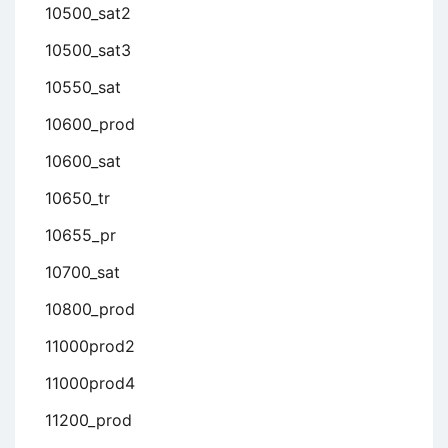
10500_sat2
10500_sat3
10550_sat
10600_prod
10600_sat
10650_tr
10655_pr
10700_sat
10800_prod
11000prod2
11000prod4
11200_prod