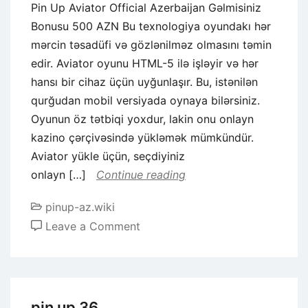
Pin Up Aviator Official Azerbaijan Gəlmisiniz
Bonusu 500 AZN Bu texnologiya oyundakı hər
mərcin təsadüfi və gözlənilməz olmasını təmin
edir. Aviator oyunu HTML-5 ilə işləyir və hər
hansı bir cihaz üçün uyğunlaşır. Bu, istənilən
qurğudan mobil versiyada oynaya bilərsiniz.
Oyunun öz tətbiqi yoxdur, lakin onu onlayn
kazino çərçivəsində yükləmək mümkündür.
Aviator yükle üçün, seçdiyiniz
onlayn […]
Continue reading
pinup-az.wiki
on
Leave a Comment
Pin
up
az
giriş
pin up 36