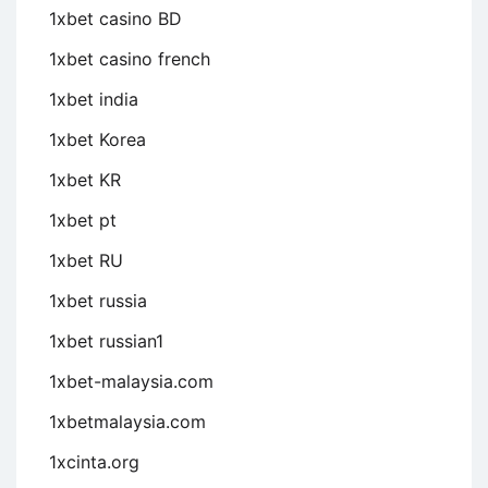
1xbet casino BD
1xbet casino french
1xbet india
1xbet Korea
1xbet KR
1xbet pt
1xbet RU
1xbet russia
1xbet russian1
1xbet-malaysia.com
1xbetmalaysia.com
1xcinta.org