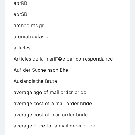
aprRB
aprSB
archpoints.gr
aromatroufas.gr
articles
Articles de la mariГ©e par correspondance
Auf der Suche nach Ehe
Auslandische Brute
average age of mail order bride
average cost of a mail order bride
average cost of mail order bride
average price for a mail order bride