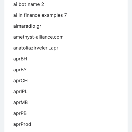
ai bot name 2
ai in finance examples 7
almaradio.gr
amethyst-alliance.com
anatoliazirveleri_apr
aprBH
aprBY
aprCH
aprIPL
aprMB
aprPB
aprProd