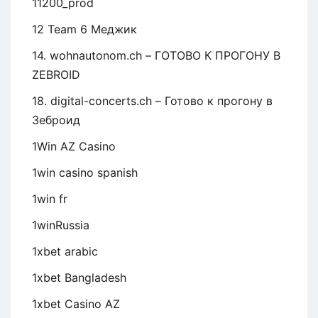
11200_prod
12 Team 6 Меджик
14. wohnautonom.ch – ГОТОВО К ПРОГОНУ В
ZEBROID
18. digital-concerts.ch – Готово к прогону в
Зеброид
1Win AZ Casino
1win casino spanish
1win fr
1winRussia
1xbet arabic
1xbet Bangladesh
1xbet Casino AZ