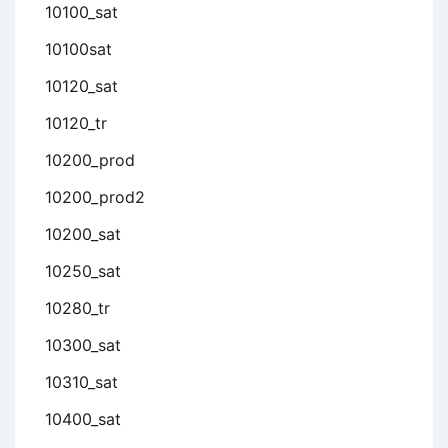
10100_sat
10100sat
10120_sat
10120_tr
10200_prod
10200_prod2
10200_sat
10250_sat
10280_tr
10300_sat
10310_sat
10400_sat