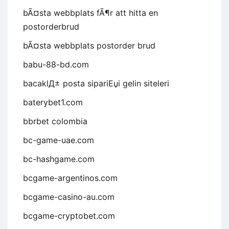
bÃ¤sta webbplats fÃ¶r att hitta en
postorderbrud
bÃ¤sta webbplats postorder brud
babu-88-bd.com
bacaklД± posta sipariЕџi gelin siteleri
baterybet1.com
bbrbet colombia
bc-game-uae.com
bc-hashgame.com
bcgame-argentinos.com
bcgame-casino-au.com
bcgame-cryptobet.com