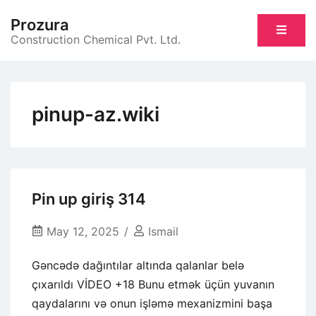
Skip
Prozura
to
Construction Chemical Pvt. Ltd.
content
pinup-az.wiki
Pin up giriş 314
May 12, 2025
Ismail
Gəncədə dağıntılar altında qalanlar belə
çıxarıldı VİDEO +18 Bunu etmək üçün yuvanın
qaydalarını və onun işləmə mexanizmini başa