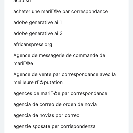
acadistr
acheter une mariГ©e par correspondance
adobe generative ai 1
adobe generative ai 3
africanspress.org
Agence de messagerie de commande de
mariГ©e
Agence de vente par correspondance avec la
meilleure rГ©putation
agences de mariГ©e par correspondance
agencia de correo de orden de novia
agencia de novias por correo
agenzie sposate per corrispondenza