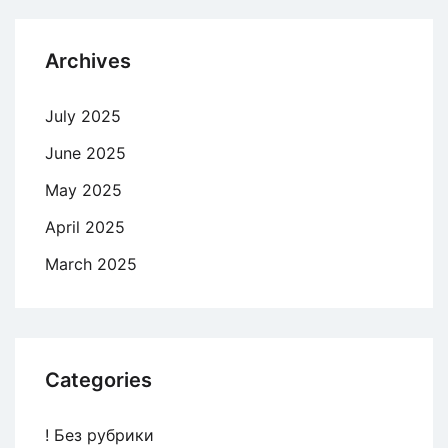
Archives
July 2025
June 2025
May 2025
April 2025
March 2025
Categories
! Без рубрики