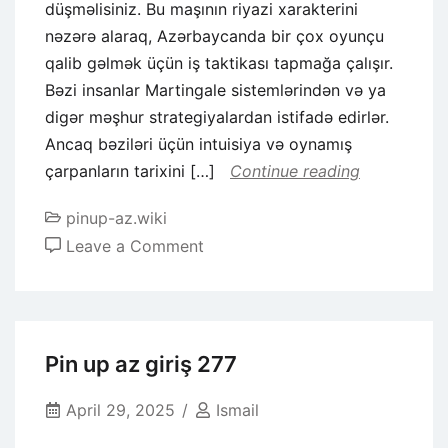
düşməlisiniz. Bu maşının riyazi xarakterini
nəzərə alaraq, Azərbaycanda bir çox oyunçu
qalib gəlmək üçün iş taktikası tapmağa çalışır.
Bəzi insanlar Martingale sistemlərindən və ya
digər məşhur strategiyalardan istifadə edirlər.
Ancaq bəziləri üçün intuisiya və oynamış
çarpanların tarixini […]
Continue reading
pinup-az.wiki
on
Leave a Comment
Pin
up
giriş
314
Pin up az giriş 277
April 29, 2025
Ismail