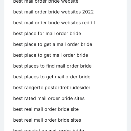
best mail order bride website
best mail order bride websites 2022
best mail order bride websites reddit
best place for mail order bride
best place to get a mail order bride
best place to get mail order bride
best places to find mail order bride
best places to get mail order bride
best rangerte postordrebrudesider
best rated mail order bride sites
best real mail order bride site
best real mail order bride sites
best reputation mail order bride