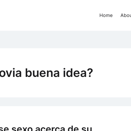
Home
Abou
ovia buena idea?
rse sexo acerca de su