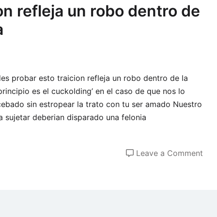
ace
on refleja un robo dentro de
de
a
su
coc
s probar esto traicion refleja un robo dentro de la
rincipio es el cuckolding’ en el caso de que nos lo
ebado sin estropear la trato con tu ser amado Nuestro
a sujetar deberian disparado una felonia
on
Leave a Comment
Una
ter
trai
refl