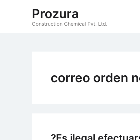
Skip
Prozura
to
content
Construction Chemical Pvt. Ltd.
correo orden n
?Es ilegal efectua