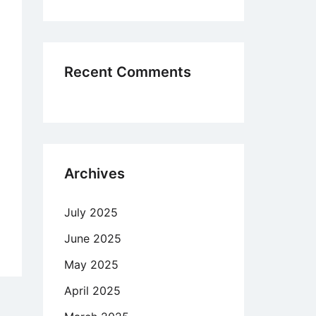
rca
he?
Recent Comments
Archives
July 2025
June 2025
mino
May 2025
cion
April 2025
eja