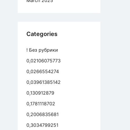
March 2025
o
tro
Categories
ja,
! Без рубрики
tura
0,02106075773
0,0266554274
0,03961385142
0,130912879
0,1781118702
0,2006835681
0,3034799251