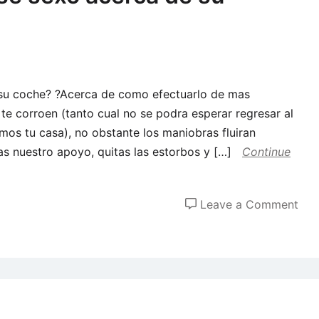
e su coche? ?Acerca de como efectuarlo de mas
te corroen (tanto cual no se podra esperar regresar al
mos tu casa), no obstante los maniobras fluiran
as nuestro apoyo, quitas las estorbos y […]
Continue
on
Leave a Comment
?
Es
ileg
efe
sex