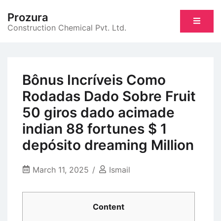
Skip
Prozura
to
Construction Chemical Pvt. Ltd.
content
Bônus Incríveis Como
Rodadas Dado Sobre Fruit
50 giros dado acimade
indian 88 fortunes $ 1
depósito dreaming Million
March 11, 2025
Ismail
Content