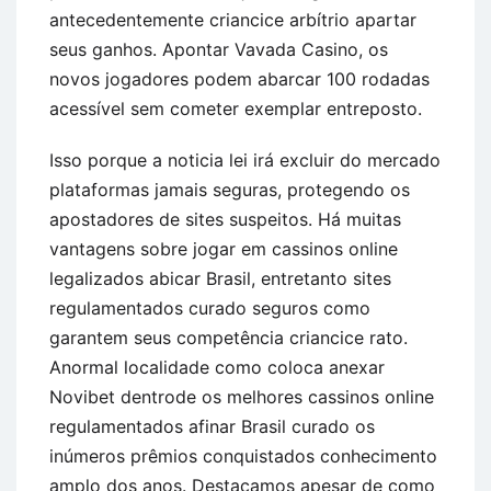
antecedentemente criancice arbítrio apartar
seus ganhos. Apontar Vavada Casino, os
novos jogadores podem abarcar 100 rodadas
acessível sem cometer exemplar entreposto.
Isso porque a noticia lei irá excluir do mercado
plataformas jamais seguras, protegendo os
apostadores de sites suspeitos. Há muitas
vantagens sobre jogar em cassinos online
legalizados abicar Brasil, entretanto sites
regulamentados curado seguros como
garantem seus competência criancice rato.
Anormal localidade como coloca anexar
Novibet dentrode os melhores cassinos online
regulamentados afinar Brasil curado os
inúmeros prêmios conquistados conhecimento
amplo dos anos. Destacamos apesar de como