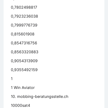
0,7802498817
0,7923236038
0,7999776739
0,815601908
0,8547316756
0,8563320883
0,9054313909
0,9355492159
1
1 Win Aviator
10. mobbing-beratungsstelle.ch
10000sat4