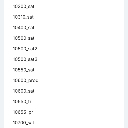
10300_sat
10310_sat
10400_sat
10500_sat
10500_sat2
10500_sat3
10550_sat
10600_prod
10600_sat
10650_tr
10655_pr
10700_sat