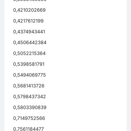
0,4210202669
0,4217612199
0,4374943441
0,4506442384
0,5052215364
0,5398581791
0,5494069775
0,5681413726
0,5798437342
0,5803390839
0,7149752566
0,7561184477