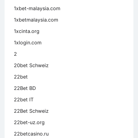
1xbet-malaysia.com
1xbetmalaysia.com
1xcinta.org
1xlogin.com
2
20bet Schweiz
22bet
22Bet BD
22bet IT
22Bet Schweiz
22bet-uz.org
22betcasino.ru