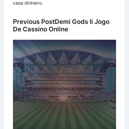
casa dinheiro.
Previous PostDemi Gods Ii Jogo
De Cassino Online