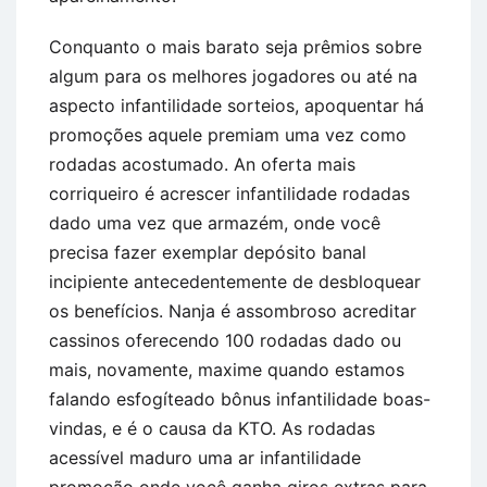
Conquanto o mais barato seja prêmios sobre
algum para os melhores jogadores ou até na
aspecto infantilidade sorteios, apoquentar há
promoções aquele premiam uma vez como
rodadas acostumado. An oferta mais
corriqueiro é acrescer infantilidade rodadas
dado uma vez que armazém, onde você
precisa fazer exemplar depósito banal
incipiente antecedentemente de desbloquear
os benefícios. Nanja é assombroso acreditar
cassinos oferecendo 100 rodadas dado ou
mais, novamente, maxime quando estamos
falando esfogíteado bônus infantilidade boas-
vindas, e é o causa da KTO. As rodadas
acessível maduro uma ar infantilidade