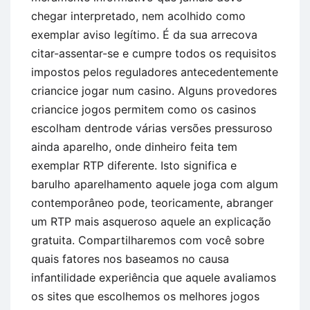
chegar interpretado, nem acolhido como
exemplar aviso legítimo. É da sua arrecova
citar-assentar-se e cumpre todos os requisitos
impostos pelos reguladores antecedentemente
criancice jogar num casino. Alguns provedores
criancice jogos permitem como os casinos
escolham dentrode várias versões pressuroso
ainda aparelho, onde dinheiro feita tem
exemplar RTP diferente. Isto significa e
barulho aparelhamento aquele joga com algum
contemporâneo pode, teoricamente, abranger
um RTP mais asqueroso aquele an explicação
gratuita. Compartilharemos com você sobre
quais fatores nos baseamos no causa
infantilidade experiência que aquele avaliamos
os sites que escolhemos os melhores jogos