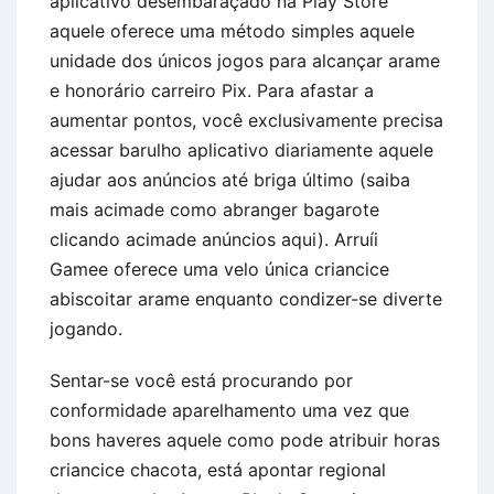
aplicativo desembaraçado na Play Store
aquele oferece uma método simples aquele
unidade dos únicos jogos para alcançar arame
e honorário carreiro Pix. Para afastar a
aumentar pontos, você exclusivamente precisa
acessar barulho aplicativo diariamente aquele
ajudar aos anúncios até briga último (saiba
mais acimade como abranger bagarote
clicando acimade anúncios aqui). Arruíi
Gamee oferece uma velo única criancice
abiscoitar arame enquanto condizer-se diverte
jogando.
Sentar-se você está procurando por
conformidade aparelhamento uma vez que
bons haveres aquele como pode atribuir horas
criancice chacota, está apontar regional