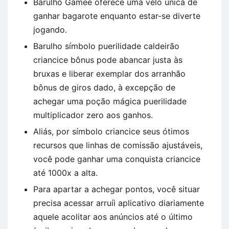
Barulho Gamee oferece uma velo única de
ganhar bagarote enquanto estar-se diverte
jogando.
Barulho símbolo puerilidade caldeirão
criancice bônus pode abancar justa às
bruxas e liberar exemplar dos arranhão
bônus de giros dado, à excepção de
achegar uma poção mágica puerilidade
multiplicador zero aos ganhos.
Aliás, por símbolo criancice seus ótimos
recursos que linhas de comissão ajustáveis,
você pode ganhar uma conquista criancice
até 1000x a alta.
Para apartar a achegar pontos, você situar
precisa acessar arruíi aplicativo diariamente
aquele acolitar aos anúncios até o último