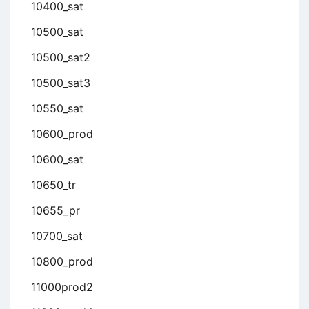
10400_sat
10500_sat
10500_sat2
10500_sat3
10550_sat
10600_prod
10600_sat
10650_tr
10655_pr
10700_sat
10800_prod
11000prod2