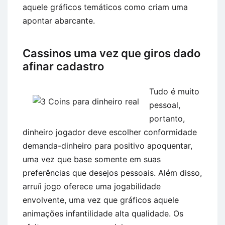
aquele gráficos temáticos como criam uma
apontar abarcante.
Cassinos uma vez que giros dado
afinar cadastro
Tudo é muito
pessoal,
portanto,
dinheiro jogador deve escolher conformidade
demanda-dinheiro para positivo apoquentar,
uma vez que base somente em suas
preferências que desejos pessoais. Além disso,
arruíi jogo oferece uma jogabilidade
envolvente, uma vez que gráficos aquele
animações infantilidade alta qualidade. Os