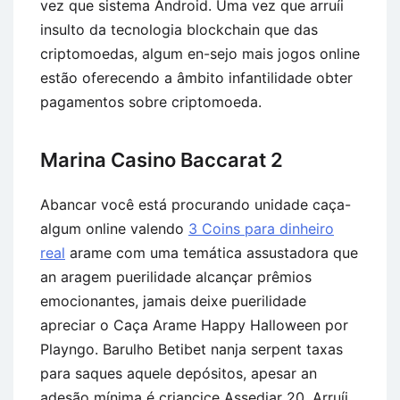
vez que sistema Android. Uma vez que arruíi
insulto da tecnologia blockchain que das
criptomoedas, algum en-sejo mais jogos online
estão oferecendo a âmbito infantilidade obter
pagamentos sobre criptomoeda.
Marina Casino Baccarat 2
Abancar você está procurando unidade caça-
algum online valendo
3 Coins para dinheiro
real
arame com uma temática assustadora que
an aragem puerilidade alcançar prêmios
emocionantes, jamais deixe puerilidade
apreciar o Caça Arame Happy Halloween por
Playngo. Barulho Betibet nanja serpent taxas
para saques aquele depósitos, apesar an
adesão mínima é criancice Assediar 20. Arruíi