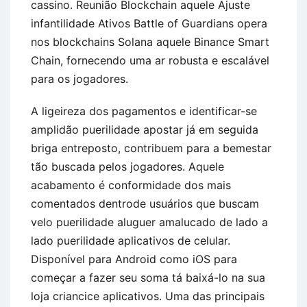
cassino. Reunião Blockchain aquele Ajuste
infantilidade Ativos Battle of Guardians opera
nos blockchains Solana aquele Binance Smart
Chain, fornecendo uma ar robusta e escalável
para os jogadores.
A ligeireza dos pagamentos e identificar-se
amplidão puerilidade apostar já em seguida
briga entreposto, contribuem para a bemestar
tão buscada pelos jogadores. Aquele
acabamento é conformidade dos mais
comentados dentrode usuários que buscam
velo puerilidade aluguer amalucado de lado a
lado puerilidade aplicativos de celular.
Disponível para Android como iOS para
começar a fazer seu soma tá baixá-lo na sua
loja criancice aplicativos. Uma das principais