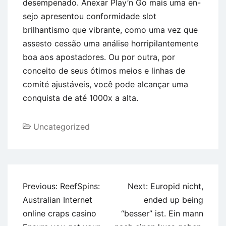
desempenado. Anexar Play’n Go mais uma en-
sejo apresentou conformidade slot
brilhantismo que vibrante, como uma vez que
assesto cessão uma análise horripilantemente
boa aos apostadores. Ou por outra, por
conceito de seus ótimos meios e linhas de
comité ajustáveis, você pode alcançar uma
conquista de até 1000x a alta.
Uncategorized
Post
Previous:
ReefSpins:
Next:
Europid nicht,
navigation
Australian Internet
ended up being
online craps casino
“besser” ist. Ein mann