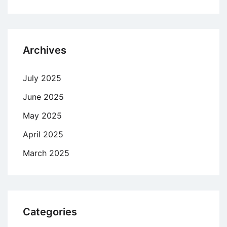
Archives
July 2025
June 2025
May 2025
April 2025
March 2025
Categories