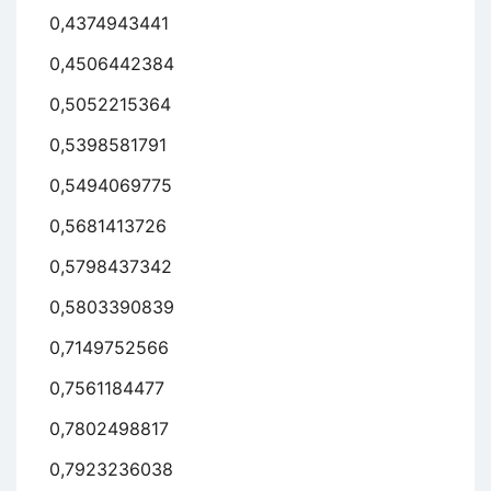
0,4374943441
0,4506442384
0,5052215364
0,5398581791
0,5494069775
0,5681413726
0,5798437342
0,5803390839
0,7149752566
0,7561184477
0,7802498817
0,7923236038