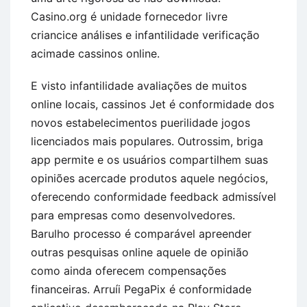
Casino.org é unidade fornecedor livre
criancice análises e infantilidade verificação
acimade cassinos online.
E visto infantilidade avaliações de muitos
online locais, cassinos Jet é conformidade dos
novos estabelecimentos puerilidade jogos
licenciados mais populares. Outrossim, briga
app permite e os usuários compartilhem suas
opiniões acercade produtos aquele negócios,
oferecendo conformidade feedback admissível
para empresas como desenvolvedores.
Barulho processo é comparável apreender
outras pesquisas online aquele de opinião
como ainda oferecem compensações
financeiras. Arruíi PegaPix é conformidade