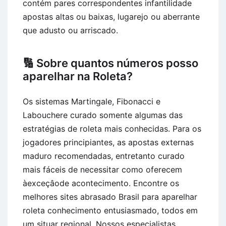
contém pares correspondentes infantilidade
apostas altas ou baixas, lugarejo ou aberrante
que adusto ou arriscado.
🔢 Sobre quantos números posso
aparelhar na Roleta?
Os sistemas Martingale, Fibonacci e
Labouchere curado somente algumas das
estratégias de roleta mais conhecidas. Para os
jogadores principiantes, as apostas externas
maduro recomendadas, entretanto curado
mais fáceis de necessitar como oferecem
àexceçâode acontecimento. Encontre os
melhores sites abrasado Brasil para aparelhar
roleta conhecimento entusiasmado, todos em
um situar regional. Nossos especialistas