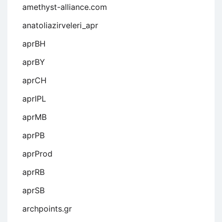
amethyst-alliance.com
anatoliazirveleri_apr
aprBH
aprBY
aprCH
aprIPL
aprMB
aprPB
aprProd
aprRB
aprSB
archpoints.gr