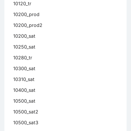
10120_tr
10200_prod
10200_prod2
10200_sat
10250_sat
10280_tr
10300_sat
10310_sat
10400_sat
10500_sat
10500_sat2
10500_sat3