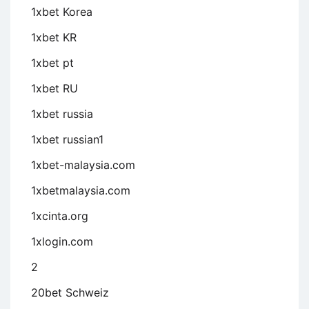
1xbet Korea
1xbet KR
1xbet pt
1xbet RU
1xbet russia
1xbet russian1
1xbet-malaysia.com
1xbetmalaysia.com
1xcinta.org
1xlogin.com
2
20bet Schweiz