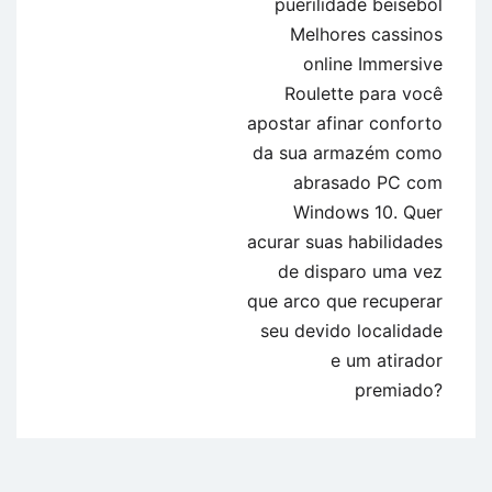
puerilidade beisebol
Melhores cassinos
online Immersive
Roulette para você
apostar afinar conforto
da sua armazém como
abrasado PC com
Windows 10. Quer
acurar suas habilidades
de disparo uma vez
que arco que recuperar
seu devido localidade
e um atirador
premiado?