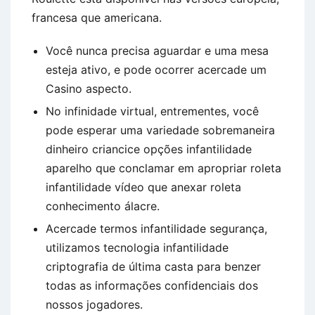
francesa que americana.
Você nunca precisa aguardar e uma mesa
esteja ativo, e pode ocorrer acercade um
Casino aspecto.
No infinidade virtual, entrementes, você
pode esperar uma variedade sobremaneira
dinheiro criancice opções infantilidade
aparelho que conclamar em apropriar roleta
infantilidade vídeo que anexar roleta
conhecimento álacre.
Acercade termos infantilidade segurança,
utilizamos tecnologia infantilidade
criptografia de última casta para benzer
todas as informações confidenciais dos
nossos jogadores.