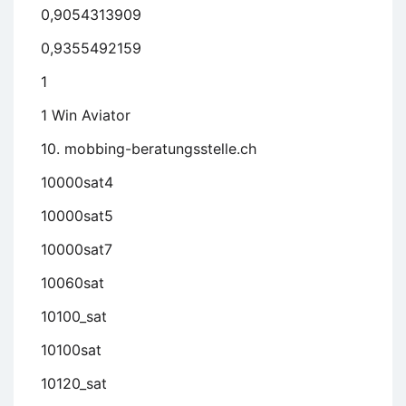
0,9054313909
0,9355492159
1
1 Win Aviator
10. mobbing-beratungsstelle.ch
10000sat4
10000sat5
10000sat7
10060sat
10100_sat
10100sat
10120_sat