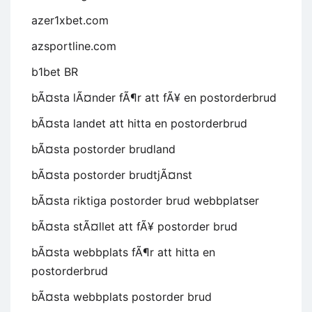
azer1xbet.com
azsportline.com
b1bet BR
bÃ¤sta lÃ¤nder fÃ¶r att fÃ¥ en postorderbrud
bÃ¤sta landet att hitta en postorderbrud
bÃ¤sta postorder brudland
bÃ¤sta postorder brudtjÃ¤nst
bÃ¤sta riktiga postorder brud webbplatser
bÃ¤sta stÃ¤llet att fÃ¥ postorder brud
bÃ¤sta webbplats fÃ¶r att hitta en
postorderbrud
bÃ¤sta webbplats postorder brud