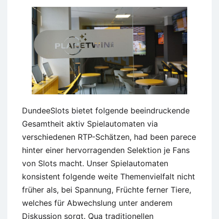
DundeeSlots bietet folgende beeindruckende
Gesamtheit aktiv Spielautomaten via
verschiedenen RTP-Schätzen, had been parece
hinter einer hervorragenden Selektion je Fans
von Slots macht. Unser Spielautomaten
konsistent folgende weite Themenvielfalt nicht
früher als, bei Spannung, Früchte ferner Tiere,
welches für Abwechslung unter anderem
Diskussion sorgt. Qua traditionellen