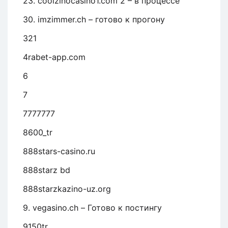
23. coolzinocasino1.com 2 – в процессе
30. imzimmer.ch – готово к прогону
321
4rabet-app.com
6
7
7777777
8600_tr
888stars-casino.ru
888starz bd
888starzkazino-uz.org
9. vegasino.ch – Готово к постингу
9150tr