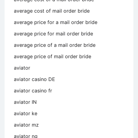
average cost of mail order bride
average price for a mail order bride
average price for mail order bride
average price of a mail order bride
average price of mail order bride
aviator
aviator casino DE
aviator casino fr
aviator IN
aviator ke
aviator mz
aviator ng