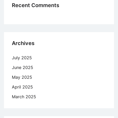
Recent Comments
Archives
July 2025
June 2025
May 2025
April 2025
March 2025