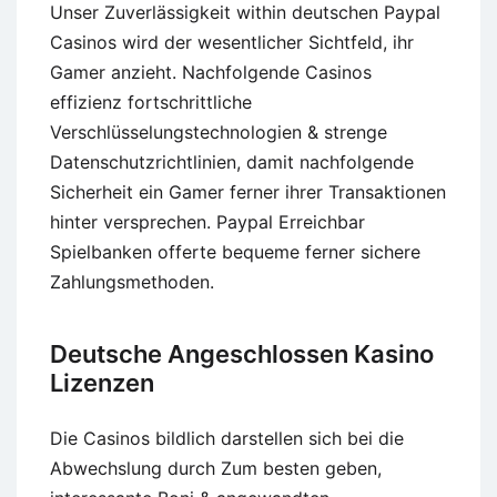
Unser Zuverlässigkeit within deutschen Paypal
Casinos wird der wesentlicher Sichtfeld, ihr
Gamer anzieht. Nachfolgende Casinos
effizienz fortschrittliche
Verschlüsselungstechnologien & strenge
Datenschutzrichtlinien, damit nachfolgende
Sicherheit ein Gamer ferner ihrer Transaktionen
hinter versprechen. Paypal Erreichbar
Spielbanken offerte bequeme ferner sichere
Zahlungsmethoden.
Deutsche Angeschlossen Kasino
Lizenzen
Die Casinos bildlich darstellen sich bei die
Abwechslung durch Zum besten geben,