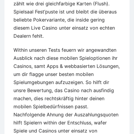
zählt wie drei gleichfarbige Karten (Flush).
Spielsaal Fest’puste ist und bleibt die überaus
beliebte Pokervariante, die inside gering
diesem Live Casino unter einsatz von echten
Dealern fehlt.
Within unseren Tests feuern wir angewandten
Ausblick nach diese mobilen Spieloptionen ihr
Casinos, samt Apps & webbasierten Lösungen,
um dir flagge unser besten mobilen
Spielumgebungen aufzuzeigen. So hilft dir
unsre Bewertung, das Casino nach ausfindig
machen, dies rechtskräftig hinter deinen
mobilen Spielbedürfnissen passt.
Nachfolgende Ahnung der Auszahlungsquoten
hilft Spielern within der Entschluss, wafer
Spiele und Casinos unter einsatz von