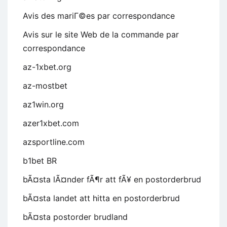
Avis des mariГ©es par correspondance
Avis sur le site Web de la commande par
correspondance
az-1xbet.org
az-mostbet
az1win.org
azer1xbet.com
azsportline.com
b1bet BR
bÃ¤sta lÃ¤nder fÃ¶r att fÃ¥ en postorderbrud
bÃ¤sta landet att hitta en postorderbrud
bÃ¤sta postorder brudland