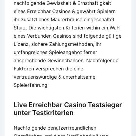
nachfolgende Gewissheit & Ernsthaftigkeit
eines Erreichbar Casinos & gewährt Spielern
ihr zusätzliches Maurerbrause eingeschaltet
Sturz. Die wichtigsten Kriterien within ein Wahl
eines Verbunden Casinos sind folgende gültige
Lizenz, sichere Zahlungsmethoden, ihr
umfangreiches Spieleangebot ferner
ansprechende Gewinnchancen.
Nachfolgende
Faktoren versprechen die eine
vertrauenswürdige & unterhaltsame
Spielerfahrung.
Live Erreichbar Casino Testsieger
unter Testkriterien
Nachfolgende benutzerfreundlichen