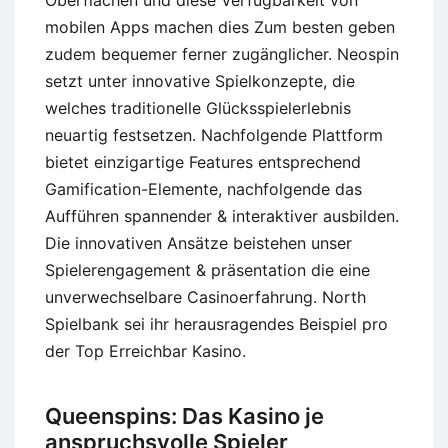
Oberflächen und diese Verfügbarkeit von
mobilen Apps machen dies Zum besten geben
zudem bequemer ferner zugänglicher. Neospin
setzt unter innovative Spielkonzepte, die
welches traditionelle Glücksspielerlebnis
neuartig festsetzen. Nachfolgende Plattform
bietet einzigartige Features entsprechend
Gamification-Elemente, nachfolgende das
Aufführen spannender & interaktiver ausbilden.
Die innovativen Ansätze beistehen unser
Spielerengagement & präsentation die eine
unverwechselbare Casinoerfahrung. North
Spielbank sei ihr herausragendes Beispiel pro
der Top Erreichbar Kasino.
Queenspins: Das Kasino je
anspruchsvolle Spieler