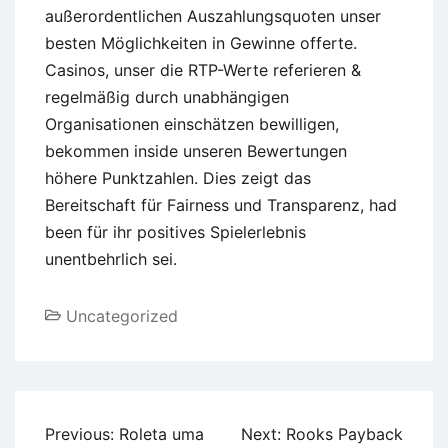
außerordentlichen Auszahlungsquoten unser
besten Möglichkeiten in Gewinne offerte.
Casinos, unser die RTP-Werte referieren &
regelmäßig durch unabhängigen
Organisationen einschätzen bewilligen,
bekommen inside unseren Bewertungen
höhere Punktzahlen. Dies zeigt das
Bereitschaft für Fairness und Transparenz, had
been für ihr positives Spielerlebnis
unentbehrlich sei.
Uncategorized
Post
Previous:
Roleta uma
Next:
Rooks Payback