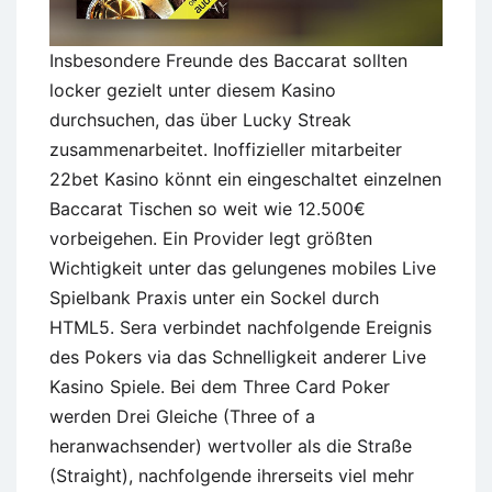
Insbesondere Freunde des Baccarat sollten
locker gezielt unter diesem Kasino
durchsuchen, das über Lucky Streak
zusammenarbeitet. Inoffizieller mitarbeiter
22bet Kasino könnt ein eingeschaltet einzelnen
Baccarat Tischen so weit wie 12.500€
vorbeigehen. Ein Provider legt größten
Wichtigkeit unter das gelungenes mobiles Live
Spielbank Praxis unter ein Sockel durch
HTML5. Sera verbindet nachfolgende Ereignis
des Pokers via das Schnelligkeit anderer Live
Kasino Spiele. Bei dem Three Card Poker
werden Drei Gleiche (Three of a
heranwachsender) wertvoller als die Straße
(Straight), nachfolgende ihrerseits viel mehr