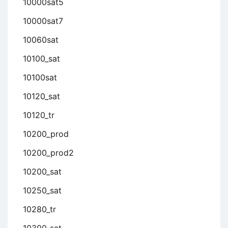
10000sat5
10000sat7
10060sat
10100_sat
10100sat
10120_sat
10120_tr
10200_prod
10200_prod2
10200_sat
10250_sat
10280_tr