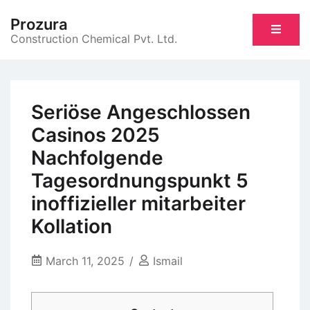
Skip
Prozura
to
Construction Chemical Pvt. Ltd.
content
Seriöse Angeschlossen
Casinos 2025
Nachfolgende
Tagesordnungspunkt 5
inoffizieller mitarbeiter
Kollation
March 11, 2025
Ismail