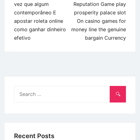
navigation
vez que algum
Reputation Game play
contemporâneo E
prosperity palace slot
apostar roleta online
On casino games for
como ganhar dinheiro
money line the genuine
efetivo
bargain Currency
Search
for:
Recent Posts