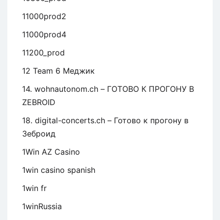
11000prod2
11000prod4
11200_prod
12 Team 6 Меджик
14. wohnautonom.ch – ГОТОВО К ПРОГОНУ В
ZEBROID
18. digital-concerts.ch – Готово к прогону в
Зеброид
1Win AZ Casino
1win casino spanish
1win fr
1winRussia