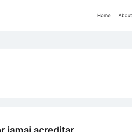
Home
About
r jamai acreditar