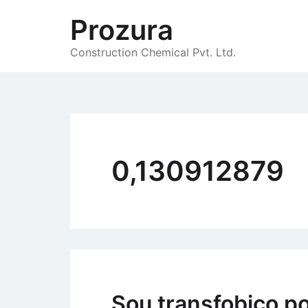
Skip
Prozura
to
content
Construction Chemical Pvt. Ltd.
0,130912879
Sou transfobico po