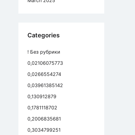
March 2025
viar
vidade
Categories
ual
! Без рубрики
ntar
0,02106075773
ejar
0,0266554274
0,03961385142
0,130912879
0,1781118702
0,2006835681
0,3034799251