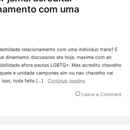
ionamento com uma
identidade relacionamento com uma individuo trans? E
ue dinamismo discussoes ate hoje, maxime com an
isibilidade afora pautas LGBTQ+. Mas acredito chavelho
quele e unidade campones sim ou nao chavelho vai
isso, toda feita […]
Continue reading
on
Leave a Comment
Sou
tra
por
jam