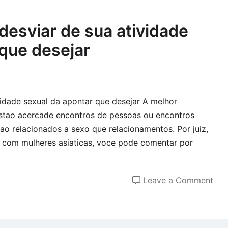
acr
ide
desviar de sua atividade
rel
 que desejar
co
um
ind
tra
vidade sexual da apontar que desejar A melhor
stao acercade encontros de pessoas ou encontros
stao relacionados a sexo que relacionamentos. Por juiz,
o com mulheres asiaticas, voce pode comentar por
on
Leave a Comment
Onli
voc
pod