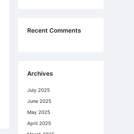
editar
ntidade
acionamento
m
Recent Comments
a
ividuo
ns?
Archives
July 2025
June 2025
May 2025
ne,
e
April 2025
e