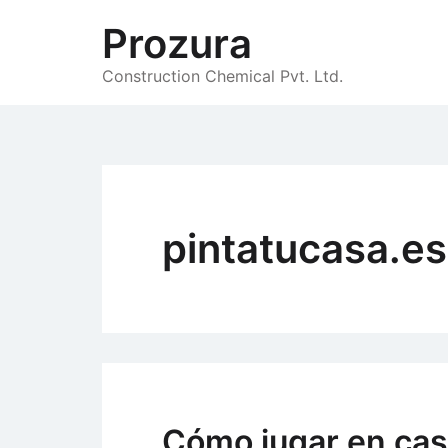
Skip
Prozura
to
content
Construction Chemical Pvt. Ltd.
pintatucasa.es
Cómo jugar en casi