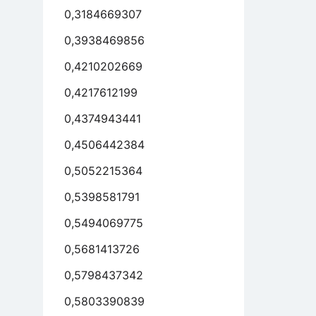
0,3184669307
0,3938469856
0,4210202669
0,4217612199
0,4374943441
0,4506442384
0,5052215364
0,5398581791
0,5494069775
0,5681413726
0,5798437342
0,5803390839