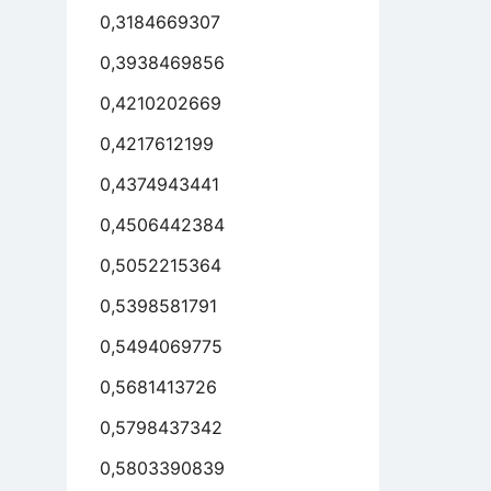
0,3184669307
0,3938469856
0,4210202669
0,4217612199
0,4374943441
0,4506442384
0,5052215364
0,5398581791
0,5494069775
0,5681413726
0,5798437342
0,5803390839