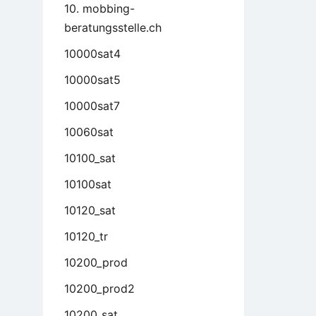
10. mobbing-
beratungsstelle.ch
10000sat4
10000sat5
10000sat7
10060sat
10100_sat
10100sat
10120_sat
10120_tr
10200_prod
10200_prod2
10200_sat