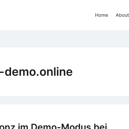
Home
About
t-demo.online
toonz im Demo-Modus bei