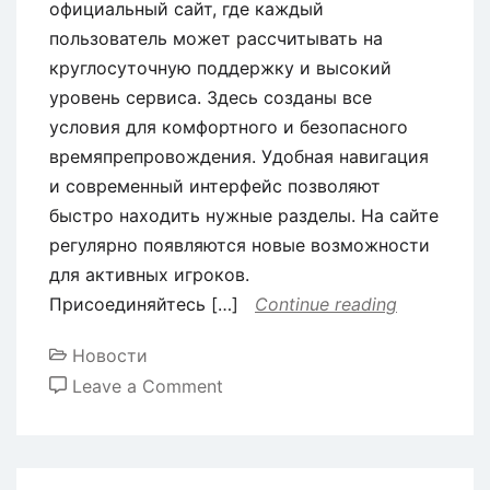
официальный сайт, где каждый
пользователь может рассчитывать на
круглосуточную поддержку и высокий
уровень сервиса. Здесь созданы все
условия для комфортного и безопасного
времяпрепровождения. Удобная навигация
и современный интерфейс позволяют
быстро находить нужные разделы. На сайте
регулярно появляются новые возможности
для активных игроков.
Присоединяйтесь […]
Continue reading
Новости
on
Leave a Comment
Мартин
Казино
–