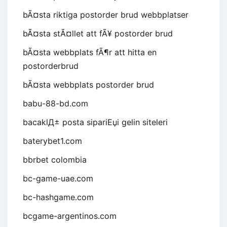
bÃ¤sta riktiga postorder brud webbplatser
bÃ¤sta stÃ¤llet att fÃ¥ postorder brud
bÃ¤sta webbplats fÃ¶r att hitta en
postorderbrud
bÃ¤sta webbplats postorder brud
babu-88-bd.com
bacaklД± posta sipariЕџi gelin siteleri
baterybet1.com
bbrbet colombia
bc-game-uae.com
bc-hashgame.com
bcgame-argentinos.com