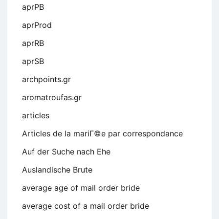
aprPB
aprProd
aprRB
aprSB
archpoints.gr
aromatroufas.gr
articles
Articles de la mariГ©e par correspondance
Auf der Suche nach Ehe
Auslandische Brute
average age of mail order bride
average cost of a mail order bride