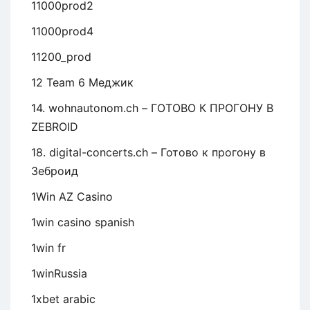
11000prod2
11000prod4
11200_prod
12 Team 6 Меджик
14. wohnautonom.ch – ГОТОВО К ПРОГОНУ В
ZEBROID
18. digital-concerts.ch – Готово к прогону в
Зеброид
1Win AZ Casino
1win casino spanish
1win fr
1winRussia
1xbet arabic