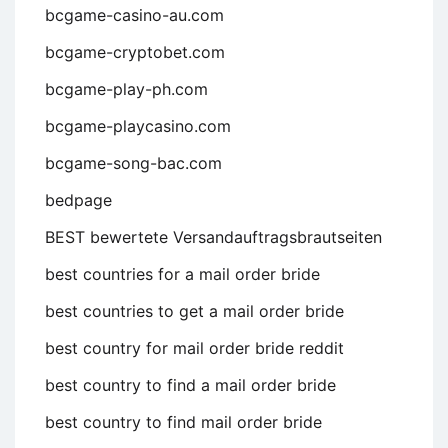
bcgame-casino-au.com
bcgame-cryptobet.com
bcgame-play-ph.com
bcgame-playcasino.com
bcgame-song-bac.com
bedpage
BEST bewertete Versandauftragsbrautseiten
best countries for a mail order bride
best countries to get a mail order bride
best country for mail order bride reddit
best country to find a mail order bride
best country to find mail order bride