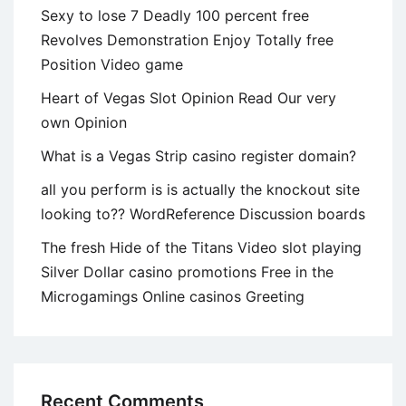
Sexy to lose 7 Deadly 100 percent free
Revolves Demonstration Enjoy Totally free
Position Video game
Heart of Vegas Slot Opinion Read Our very
own Opinion
What is a Vegas Strip casino register domain?
all you perform is is actually the knockout site
looking to?? WordReference Discussion boards
The fresh Hide of the Titans Video slot playing
Silver Dollar casino promotions Free in the
Microgamings Online casinos Greeting
Recent Comments