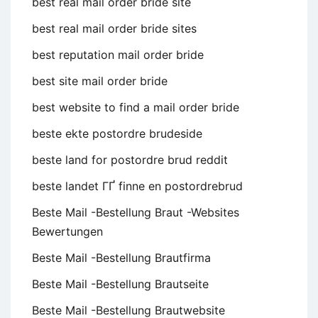
best real mail order bride site
best real mail order bride sites
best reputation mail order bride
best site mail order bride
best website to find a mail order bride
beste ekte postordre brudeside
beste land for postordre brud reddit
beste landet ГҐ finne en postordrebrud
Beste Mail -Bestellung Braut -Websites
Bewertungen
Beste Mail -Bestellung Brautfirma
Beste Mail -Bestellung Brautseite
Beste Mail -Bestellung Brautwebsite