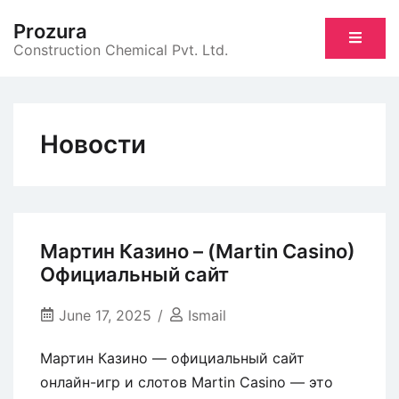
Skip
Prozura
to
Construction Chemical Pvt. Ltd.
content
Новости
Мартин Казино – (Martin Casino)
Официальный сайт
June 17, 2025
Ismail
Мартин Казино — официальный сайт
онлайн-игр и слотов Martin Casino — это