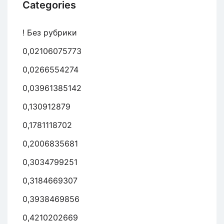
Categories
! Без рубрики
0,02106075773
0,0266554274
0,03961385142
0,130912879
0,1781118702
0,2006835681
0,3034799251
0,3184669307
0,3938469856
0,4210202669