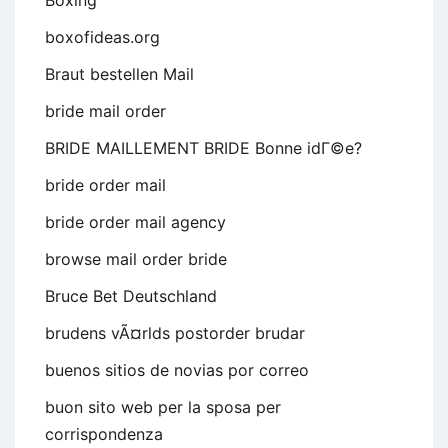
boxofideas.org
Braut bestellen Mail
bride mail order
BRIDE MAILLEMENT BRIDE Bonne idГ©e?
bride order mail
bride order mail agency
browse mail order bride
Bruce Bet Deutschland
brudens vÃ¤rlds postorder brudar
buenos sitios de novias por correo
buon sito web per la sposa per
corrispondenza