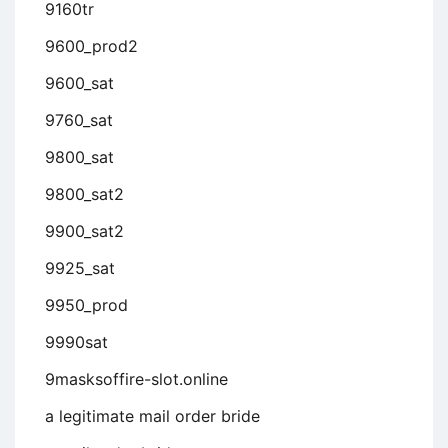
9160tr
9600_prod2
9600_sat
9760_sat
9800_sat
9800_sat2
9900_sat2
9925_sat
9950_prod
9990sat
9masksoffire-slot.online
a legitimate mail order bride