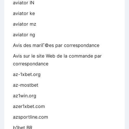
aviator IN
aviator ke
aviator mz
aviator ng
Avis des mariГ©es par correspondance
Avis sur le site Web de la commande par
correspondance
az-1xbet.org
az-mostbet
az1win.org
azer1xbet.com
azsportline.com
b1bet BR