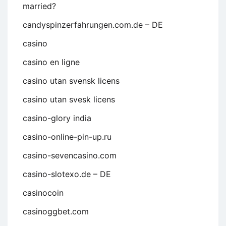
married?
candyspinzerfahrungen.com.de – DE
casino
casino en ligne
casino utan svensk licens
casino utan svesk licens
casino-glory india
casino-online-pin-up.ru
casino-sevencasino.com
casino-slotexo.de – DE
casinocoin
casinoggbet.com