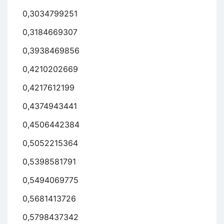
0,3034799251
0,3184669307
0,3938469856
0,4210202669
0,4217612199
0,4374943441
0,4506442384
0,5052215364
0,5398581791
0,5494069775
0,5681413726
0,5798437342