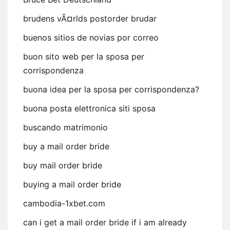
brudens vÃ¤rlds postorder brudar
buenos sitios de novias por correo
buon sito web per la sposa per
corrispondenza
buona idea per la sposa per corrispondenza?
buona posta elettronica siti sposa
buscando matrimonio
buy a mail order bride
buy mail order bride
buying a mail order bride
cambodia-1xbet.com
can i get a mail order bride if i am already