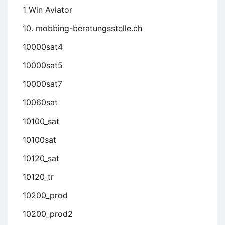
1 Win Aviator
10. mobbing-beratungsstelle.ch
10000sat4
10000sat5
10000sat7
10060sat
10100_sat
10100sat
10120_sat
10120_tr
10200_prod
10200_prod2