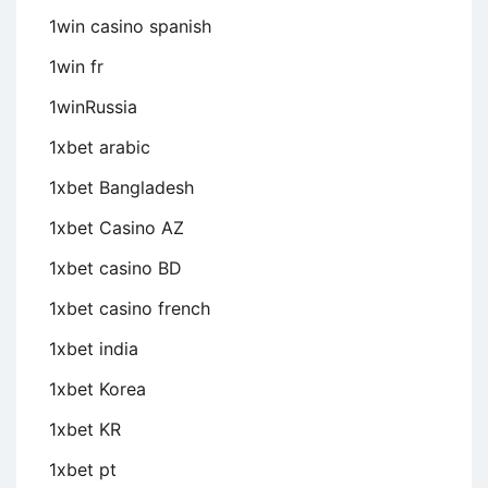
1win casino spanish
1win fr
1winRussia
1xbet arabic
1xbet Bangladesh
1xbet Casino AZ
1xbet casino BD
1xbet casino french
1xbet india
1xbet Korea
1xbet KR
1xbet pt