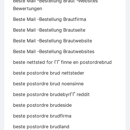
Beste Mail -Bestellung Braut -Websites
Bewertungen
Beste Mail -Bestellung Brautfirma
Beste Mail -Bestellung Brautseite
Beste Mail -Bestellung Brautwebsite
Beste Mail -Bestellung Brautwebsites
beste nettsted for ГҐ finne en postordrebrud
beste postordre brud nettsteder
beste postordre brud noensinne
beste postordre brudebyrГҐ reddit
beste postordre brudeside
beste postordre brudfirma
beste postordre brudland