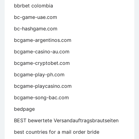
bbrbet colombia
bc-game-uae.com
bc-hashgame.com
bcgame-argentinos.com
bcgame-casino-au.com
bcgame-cryptobet.com
bcgame-play-ph.com
bcgame-playcasino.com
bcgame-song-bac.com
bedpage
BEST bewertete Versandauftragsbrautseiten
best countries for a mail order bride