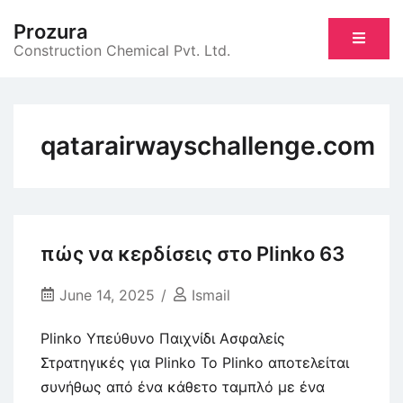
Skip
Prozura
to
Construction Chemical Pvt. Ltd.
content
qatarairwayschallenge.com
πώς να κερδίσεις στο Plinko 63
June 14, 2025
Ismail
Plinko Υπεύθυνο Παιχνίδι Ασφαλείς
Στρατηγικές για Plinko Το Plinko αποτελείται
συνήθως από ένα κάθετο ταμπλό με ένα