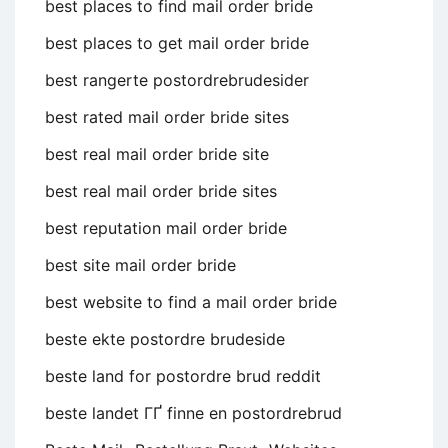
best places to find mail order bride
best places to get mail order bride
best rangerte postordrebrudesider
best rated mail order bride sites
best real mail order bride site
best real mail order bride sites
best reputation mail order bride
best site mail order bride
best website to find a mail order bride
beste ekte postordre brudeside
beste land for postordre brud reddit
beste landet ГҐ finne en postordrebrud