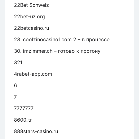
22Bet Schweiz
22bet-uz.org
22betcasino.ru
23. coolzinocasino1.com 2 – в процессе
30. imzimmer.ch – готово к прогону
321
4rabet-app.com
6
7
7777777
8600_tr
888stars-casino.ru