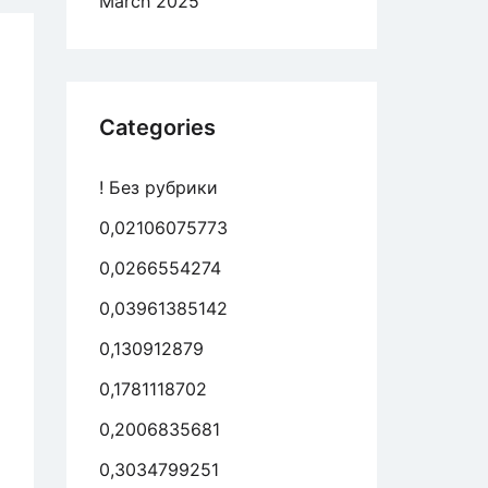
March 2025
h
oo
tnersuche
ommt:
Categories
oo
! Без рубрики
iss
schlage
0,02106075773
0,0266554274
ner
0,03961385142
0,130912879
0,1781118702
0,2006835681
0,3034799251