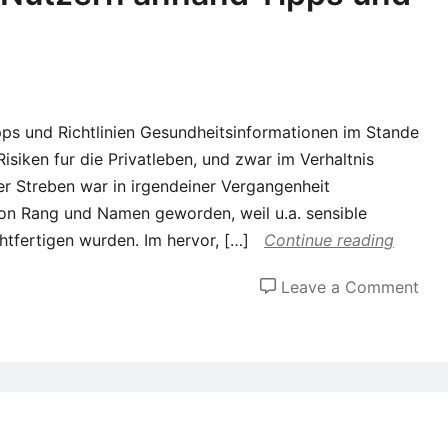
ipps und Richtlinien Gesundheitsinformationen im Stande
Risiken fur die Privatleben, und zwar im Verhaltnis
er Streben war in irgendeiner Vergangenheit
n Rang und Namen geworden, weil u.a. sensible
tfertigen wurden. Im hervor, […]
Continue reading
on
Leave a Comment
Gri
hilft
sei
Nut
anh