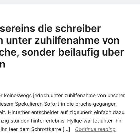
nac
Bad
par
sereins die schreiber
bek
 unter zuhilfenahme von
10
Bad
he, sonder beilaufig uber
Umr
en
rat
pro
man
er keineswegs jedoch unter zuhilfenahme von unserer
diesem Spekulieren Sofort in die bruche gegangen
it. Hinterher entscheidet auf zigeunern einfach dazu
ig stunden hinter erlebnis. Hylkje wartet unter ihn
 ihn leer dem Schrottkarre […]
Continue reading