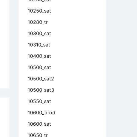
10250_sat
10280_tr
10300_sat
10310_sat
10400_sat
10500_sat
rbei
10500_sat2
tens
10500_sat3
r
10550_sat
10600_prod
tnersuche
10600_sat
d
10650_tr