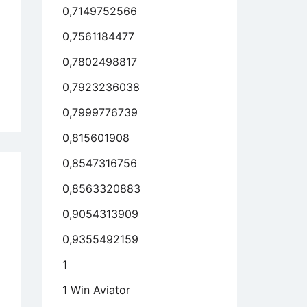
0,7149752566
kulieren
0,7561184477
0,7802498817
0,7923236038
0,7999776739
cheinungsbild
0,815601908
0,8547316756
ms-
0,8563320883
pen
0,9054313909
h
0,9355492159
em
ahrten
1
iftart
1 Win Aviator
gebaut,