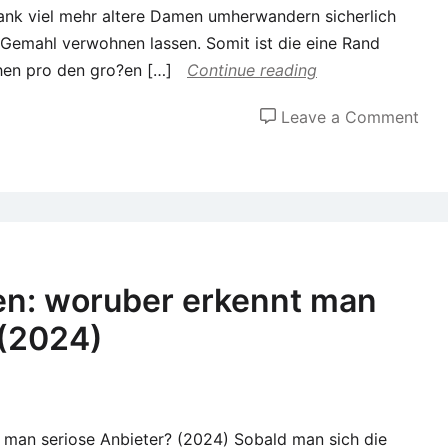
bank viel mehr altere Damen umherwandern sicherlich
Spe
 Gemahl verwohnen lassen. Somit ist die eine Rand
n pro den gro?en […]
Continue reading
on
Leave a Comment
Die
Ers
bei
Hot
mo
pop
en: woruber erkennt man
war
 (2024)
nac
ein
bew
Schr
 man seriose Anbieter? (2024) Sobald man sich die
auf