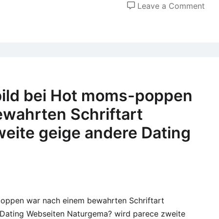
on
Leave a Comment
Unt
bef
uns
die
sch
kei
bild bei Hot moms-poppen
jed
wahrten Schriftart
unt
zuh
weite geige andere Dating
von
uns
Par
son
beil
poppen war nach einem bewahrten Schriftart
ube
 Dating Webseiten Naturgema? wird parece zweite
die