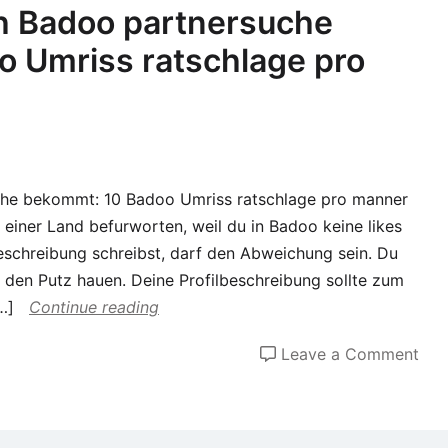
Tip
h Badoo partnersuche
und
 Umriss ratschlage pro
Rich
che bekommt: 10 Badoo Umriss ratschlage pro manner
 einer Land befurworten, weil du in Badoo keine likes
beschreibung schreibst, darf den Abweichung sein. Du
 den Putz hauen. Deine Profilbeschreibung sollte zum
…]
Continue reading
on
Leave a Comment
Wie
ma
like