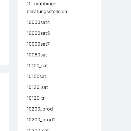
10. mobbing-
s
beratungsstelle.ch
ite
ge
10000sat4
ere
10000sat5
ing
10000sat7
seiten
here
10060sat
noseiten:
10100_sat
uber
ennt
10100sat
n
10120_sat
iose
ieter?
10120_tr
24)
10200_prod
10200_prod2
10200_sat