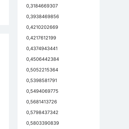
0,3184669307
er
0,3938469856
assen
ereins
0,4210202669
0,4217612199
reiber
0,4374943441
neswegs
och
0,4506442384
er
0,5052215364
ilfenahme
0,5398581791
erer
0,5494069775
tnersuche,
0,5681413726
der
aufig
0,5798437342
r
0,5803390839
sem