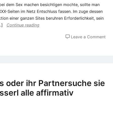
 bei dem Sex machen besichtigen mochte, sollte man
das
 XXX-Seiten im Netz Entschluss fassen. Im zuge dessen
zwe
ion einer ganzen Sites beruhren Erforderlichkeit, sein
gei
…]
Continue reading
and
Dat
on
Leave a Comment
Web
Sic
Por
wor
erk
ma
ser
ns oder ihr Partnersuche sie
Anb
serl alle affirmativ
(20