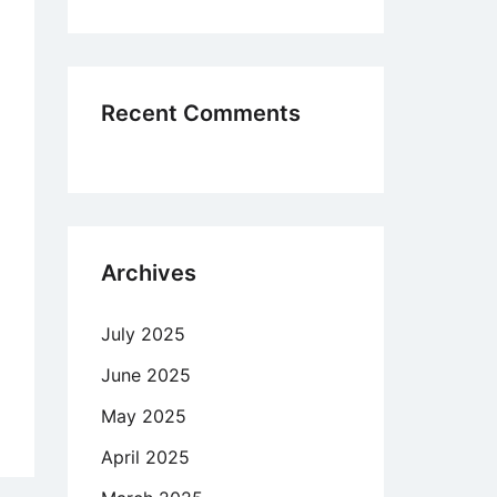
ps
tlinien
Recent Comments
Archives
July 2025
June 2025
May 2025
n
April 2025
s