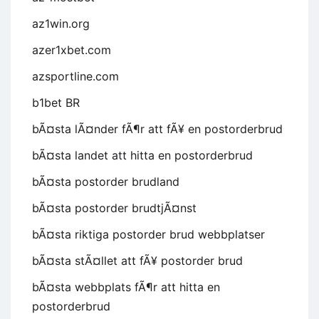
az1win.org
azer1xbet.com
azsportline.com
b1bet BR
bÃ¤sta lÃ¤nder fÃ¶r att fÃ¥ en postorderbrud
bÃ¤sta landet att hitta en postorderbrud
bÃ¤sta postorder brudland
bÃ¤sta postorder brudtjÃ¤nst
bÃ¤sta riktiga postorder brud webbplatser
bÃ¤sta stÃ¤llet att fÃ¥ postorder brud
bÃ¤sta webbplats fÃ¶r att hitta en
postorderbrud