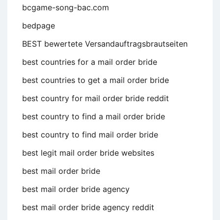
bcgame-song-bac.com
bedpage
BEST bewertete Versandauftragsbrautseiten
best countries for a mail order bride
best countries to get a mail order bride
best country for mail order bride reddit
best country to find a mail order bride
best country to find mail order bride
best legit mail order bride websites
best mail order bride
best mail order bride agency
best mail order bride agency reddit