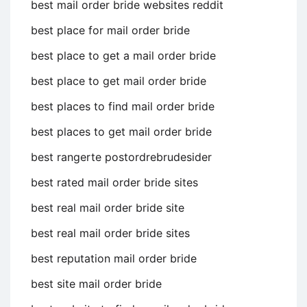
best mail order bride websites reddit
best place for mail order bride
best place to get a mail order bride
best place to get mail order bride
best places to find mail order bride
best places to get mail order bride
best rangerte postordrebrudesider
best rated mail order bride sites
best real mail order bride site
best real mail order bride sites
best reputation mail order bride
best site mail order bride