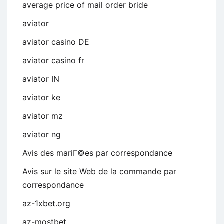
average price of mail order bride
aviator
aviator casino DE
aviator casino fr
aviator IN
aviator ke
aviator mz
aviator ng
Avis des mariГ©es par correspondance
Avis sur le site Web de la commande par
correspondance
az-1xbet.org
az-mostbet