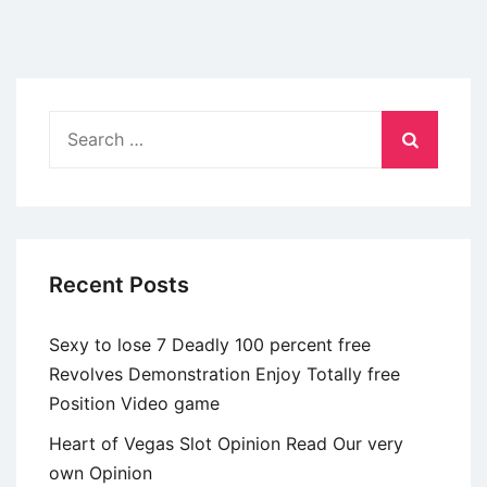
slots
на
Водка
Казино
Search
for:
Recent Posts
Sexy to lose 7 Deadly 100 percent free
Revolves Demonstration Enjoy Totally free
Position Video game
Heart of Vegas Slot Opinion Read Our very
own Opinion