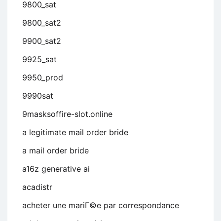
9800_sat
9800_sat2
9900_sat2
9925_sat
9950_prod
9990sat
9masksoffire-slot.online
a legitimate mail order bride
a mail order bride
a16z generative ai
acadistr
acheter une mariГ©e par correspondance