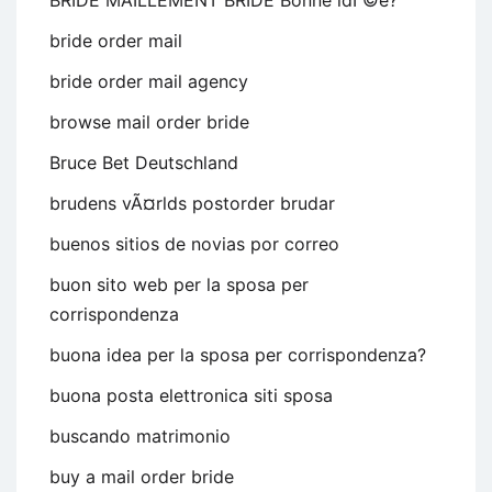
BRIDE MAILLEMENT BRIDE Bonne idГ©e?
bride order mail
bride order mail agency
browse mail order bride
Bruce Bet Deutschland
brudens vÃ¤rlds postorder brudar
buenos sitios de novias por correo
buon sito web per la sposa per
corrispondenza
buona idea per la sposa per corrispondenza?
buona posta elettronica siti sposa
buscando matrimonio
buy a mail order bride