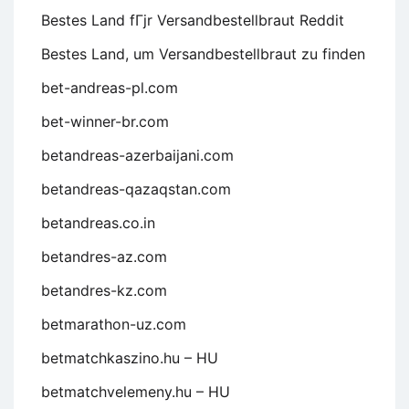
Bestes Land fГјr Versandbestellbraut Reddit
Bestes Land, um Versandbestellbraut zu finden
bet-andreas-pl.com
bet-winner-br.com
betandreas-azerbaijani.com
betandreas-qazaqstan.com
betandreas.co.in
betandres-az.com
betandres-kz.com
betmarathon-uz.com
betmatchkaszino.hu – HU
betmatchvelemeny.hu – HU