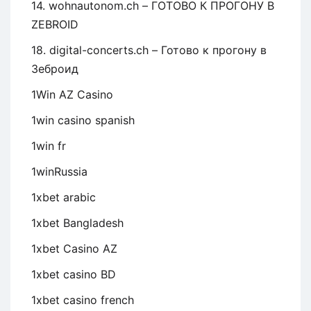
14. wohnautonom.ch – ГОТОВО К ПРОГОНУ В
ZEBROID
18. digital-concerts.ch – Готово к прогону в
Зеброид
1Win AZ Casino
1win casino spanish
1win fr
1winRussia
1xbet arabic
1xbet Bangladesh
1xbet Casino AZ
1xbet casino BD
1xbet casino french