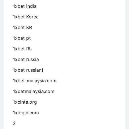
1xbet india
1xbet Korea
1xbet KR
1xbet pt
1xbet RU
1xbet russia
1xbet russian1
1xbet-malaysia.com
1xbetmalaysia.com
1xcinta.org
1xlogin.com
2