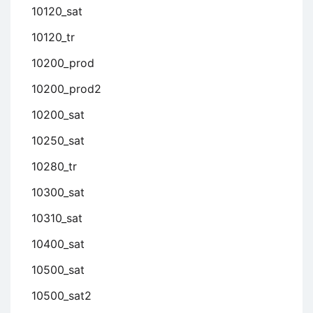
10120_sat
10120_tr
10200_prod
10200_prod2
10200_sat
10250_sat
10280_tr
10300_sat
10310_sat
10400_sat
10500_sat
10500_sat2