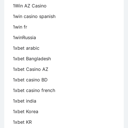
1Win AZ Casino
1win casino spanish
1win fr
1winRussia
1xbet arabic
1xbet Bangladesh
1xbet Casino AZ
1xbet casino BD
1xbet casino french
1xbet india
1xbet Korea
1xbet KR