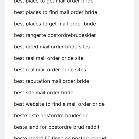
best place to get mail order bride
best places to find mail order bride
best places to get mail order bride
best rangerte postordrebrudesider
best rated mail order bride sites
best real mail order bride site
best real mail order bride sites
best reputation mail order bride
best site mail order bride
best website to find a mail order bride
beste ekte postordre brudeside
beste land for postordre brud reddit
beste landet ГҐ finne en postordrebrud