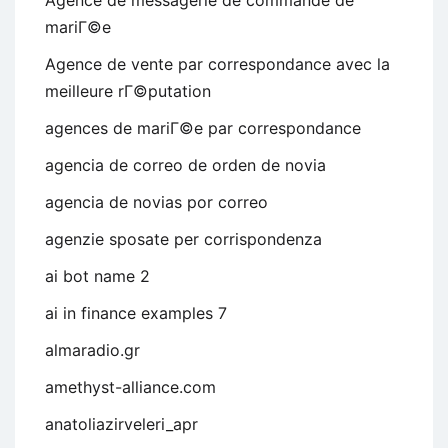
Agence de messagerie de commande de
mariГ©e
Agence de vente par correspondance avec la
meilleure rГ©putation
agences de mariГ©e par correspondance
agencia de correo de orden de novia
agencia de novias por correo
agenzie sposate per corrispondenza
ai bot name 2
ai in finance examples 7
almaradio.gr
amethyst-alliance.com
anatoliazirveleri_apr