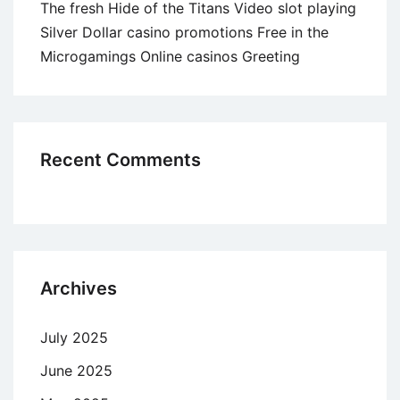
The fresh Hide of the Titans Video slot playing
Silver Dollar casino promotions Free in the
Microgamings Online casinos Greeting
Recent Comments
Archives
July 2025
June 2025