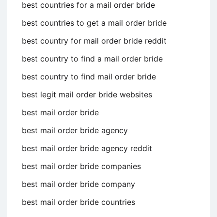
best countries for a mail order bride
best countries to get a mail order bride
best country for mail order bride reddit
best country to find a mail order bride
best country to find mail order bride
best legit mail order bride websites
best mail order bride
best mail order bride agency
best mail order bride agency reddit
best mail order bride companies
best mail order bride company
best mail order bride countries