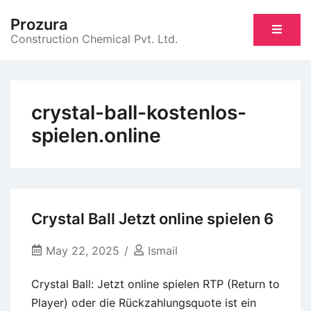
Skip
Prozura
to
Construction Chemical Pvt. Ltd.
content
crystal-ball-kostenlos-
spielen.online
Crystal Ball Jetzt online spielen 6
May 22, 2025
Ismail
Crystal Ball: Jetzt online spielen RTP (Return to
Player) oder die Rückzahlungsquote ist ein