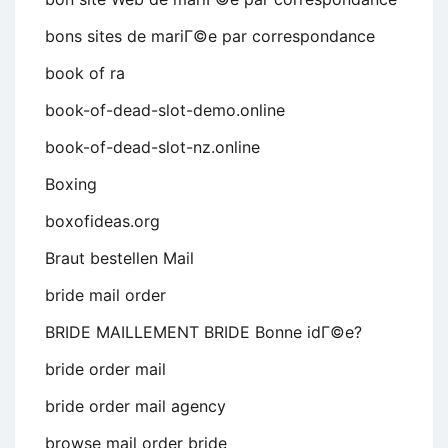
bons sites de mariГ©e par correspondance
book of ra
book-of-dead-slot-demo.online
book-of-dead-slot-nz.online
Boxing
boxofideas.org
Braut bestellen Mail
bride mail order
BRIDE MAILLEMENT BRIDE Bonne idГ©e?
bride order mail
bride order mail agency
browse mail order bride