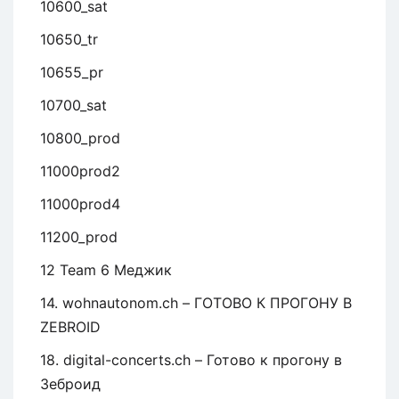
10600_sat
10650_tr
10655_pr
10700_sat
10800_prod
11000prod2
11000prod4
11200_prod
12 Team 6 Меджик
14. wohnautonom.ch – ГОТОВО К ПРОГОНУ В
ZEBROID
18. digital-concerts.ch – Готово к прогону в
Зеброид