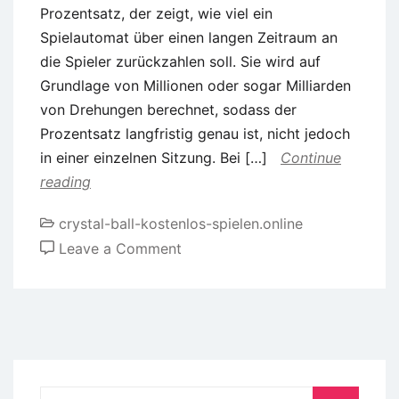
Prozentsatz, der zeigt, wie viel ein
Spielautomat über einen langen Zeitraum an
die Spieler zurückzahlen soll. Sie wird auf
Grundlage von Millionen oder sogar Milliarden
von Drehungen berechnet, sodass der
Prozentsatz langfristig genau ist, nicht jedoch
in einer einzelnen Sitzung. Bei […]
Continue
reading
crystal-ball-kostenlos-spielen.online
on
Leave a Comment
Crystal
Ball
Jetzt
online
spielen
6
Search