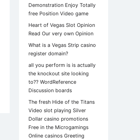
Demonstration Enjoy Totally
free Position Video game
Heart of Vegas Slot Opinion
Read Our very own Opinion
What is a Vegas Strip casino
register domain?
all you perform is is actually
the knockout site looking
to?? WordReference
Discussion boards
ro
The fresh Hide of the Titans
es
Video slot playing Silver
ster
Dollar casino promotions
k
Free in the Microgamings
zt
Online casinos Greeting