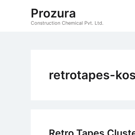
Skip
Prozura
to
content
Construction Chemical Pvt. Ltd.
retrotapes-ko
Retro Tapes Cluste