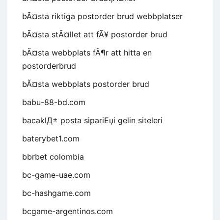
bÃ¤sta riktiga postorder brud webbplatser
bÃ¤sta stÃ¤llet att fÃ¥ postorder brud
bÃ¤sta webbplats fÃ¶r att hitta en
postorderbrud
bÃ¤sta webbplats postorder brud
babu-88-bd.com
bacaklД± posta sipariЕџi gelin siteleri
baterybet1.com
bbrbet colombia
bc-game-uae.com
bc-hashgame.com
bcgame-argentinos.com