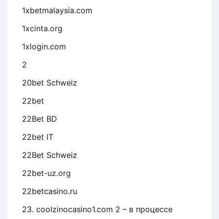
1xbetmalaysia.com
1xcinta.org
1xlogin.com
2
20bet Schweiz
22bet
22Bet BD
22bet IT
22Bet Schweiz
22bet-uz.org
22betcasino.ru
23. coolzinocasino1.com 2 – в процессе