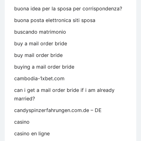
buona idea per la sposa per corrispondenza?
buona posta elettronica siti sposa
buscando matrimonio
buy a mail order bride
buy mail order bride
buying a mail order bride
cambodia-1xbet.com
can i get a mail order bride if i am already
married?
candyspinzerfahrungen.com.de – DE
casino
casino en ligne