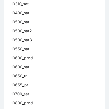
10310_sat
10400_sat
10500_sat
10500_sat2
10500_sat3
10550_sat
10600_prod
10600_sat
10650_tr
10655_pr
10700_sat
10800_prod