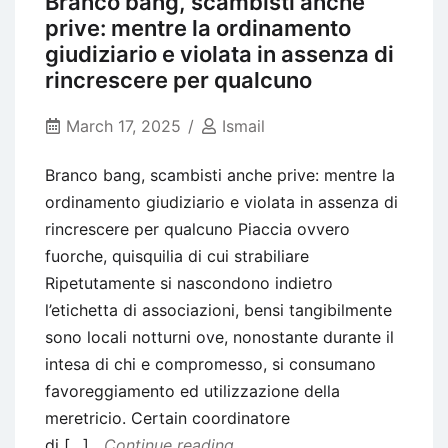
Branco bang, scambisti anche
nuove
prive: mentre la ordinamento
app
giudiziario e violata in assenza di
per
rincrescere per qualcuno
incontri
esclusivi
March 17, 2025
Ismail
Branco bang, scambisti anche prive: mentre la
ordinamento giudiziario e violata in assenza di
rincrescere per qualcuno Piaccia ovvero
fuorche, quisquilia di cui strabiliare
Ripetutamente si nascondono indietro
l’etichetta di associazioni, bensi tangibilmente
sono locali notturni ove, nonostante durante il
intesa di chi e compromesso, si consumano
favoreggiamento ed utilizzazione della
meretricio. Certain coordinatore
di […]
Continue reading