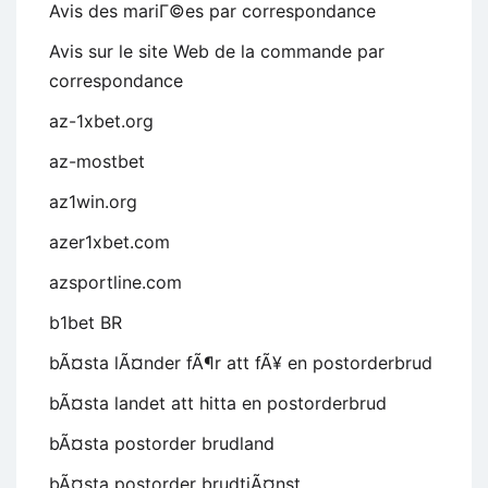
Avis des mariГ©es par correspondance
Avis sur le site Web de la commande par
correspondance
az-1xbet.org
az-mostbet
az1win.org
azer1xbet.com
azsportline.com
b1bet BR
bÃ¤sta lÃ¤nder fÃ¶r att fÃ¥ en postorderbrud
bÃ¤sta landet att hitta en postorderbrud
bÃ¤sta postorder brudland
bÃ¤sta postorder brudtjÃ¤nst