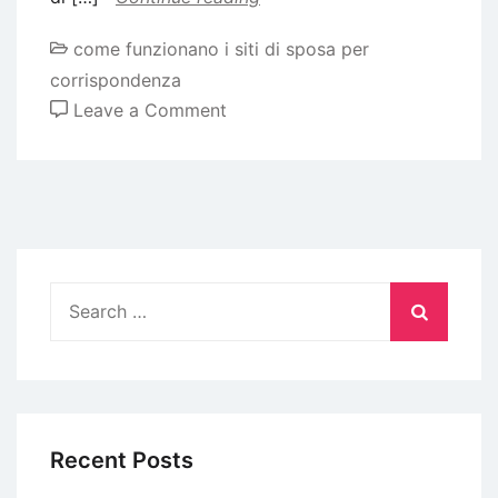
come funzionano i siti di sposa per
corrispondenza
on
Leave a Comment
Branco
bang,
scambisti
anche
prive:
mentre
Search
la
for:
ordinamento
giudiziario
e
violata
Recent Posts
in