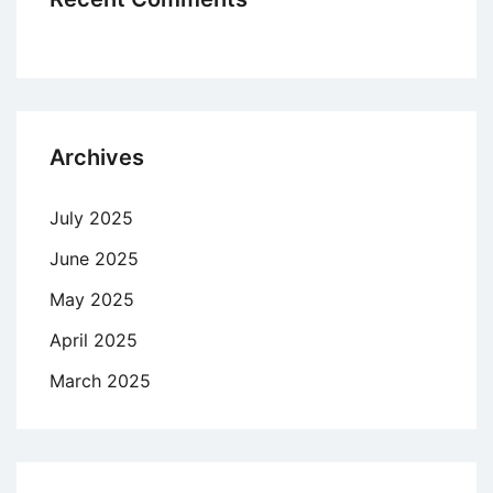
Archives
July 2025
June 2025
May 2025
April 2025
March 2025