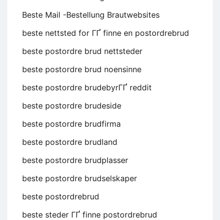
Beste Mail -Bestellung Brautwebsites
beste nettsted for ГҐ finne en postordrebrud
beste postordre brud nettsteder
beste postordre brud noensinne
beste postordre brudebyrГҐ reddit
beste postordre brudeside
beste postordre brudfirma
beste postordre brudland
beste postordre brudplasser
beste postordre brudselskaper
beste postordrebrud
beste steder ГҐ finne postordrebrud