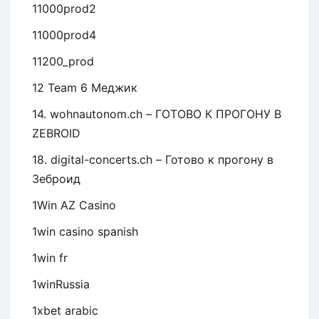
11000prod2
11000prod4
11200_prod
12 Team 6 Меджик
14. wohnautonom.ch – ГОТОВО К ПРОГОНУ В
ZEBROID
18. digital-concerts.ch – Готово к прогону в
Зеброид
1Win AZ Casino
1win casino spanish
1win fr
1winRussia
1xbet arabic