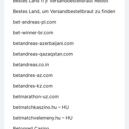
Bestes Land fГјr Versandbestellbraut Reddit
Bestes Land, um Versandbestellbraut zu finden
bet-andreas-pl.com
bet-winner-br.com
betandreas-azerbaijani.com
betandreas-qazaqstan.com
betandreas.co.in
betandres-az.com
betandres-kz.com
betmarathon-uz.com
betmatchkaszino.hu – HU
betmatchvelemeny.hu – HU
Betonred Casino