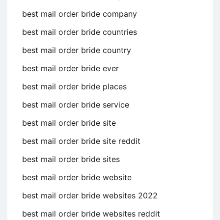
best mail order bride company
best mail order bride countries
best mail order bride country
best mail order bride ever
best mail order bride places
best mail order bride service
best mail order bride site
best mail order bride site reddit
best mail order bride sites
best mail order bride website
best mail order bride websites 2022
best mail order bride websites reddit