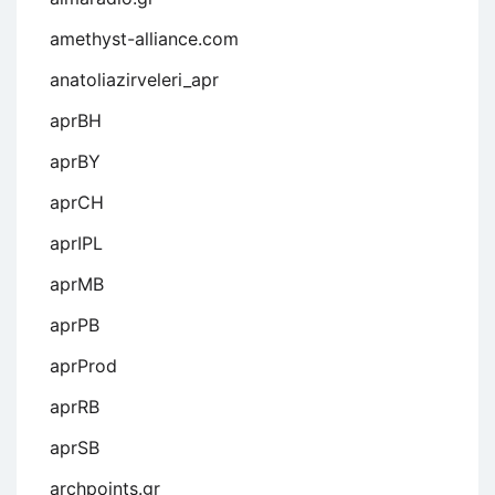
amethyst-alliance.com
anatoliazirveleri_apr
aprBH
aprBY
aprCH
aprIPL
aprMB
aprPB
aprProd
aprRB
aprSB
archpoints.gr