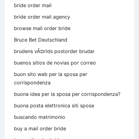
bride order mail
bride order mail agency
browse mail order bride
Bruce Bet Deutschland
brudens vÃ¤rlds postorder brudar
buenos sitios de novias por correo
buon sito web per la sposa per
corrispondenza
buona idea per la sposa per corrispondenza?
buona posta elettronica siti sposa
buscando matrimonio
buy a mail order bride