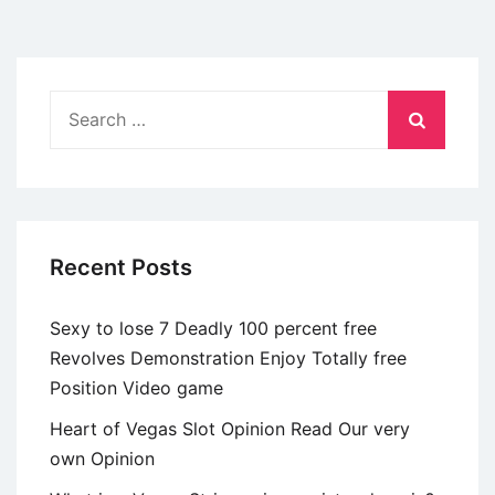
Search
for:
Recent Posts
Sexy to lose 7 Deadly 100 percent free
Revolves Demonstration Enjoy Totally free
Position Video game
Heart of Vegas Slot Opinion Read Our very
own Opinion