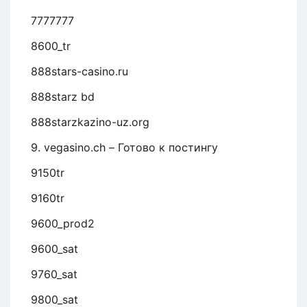
7777777
8600_tr
888stars-casino.ru
888starz bd
888starzkazino-uz.org
9. vegasino.ch – Готово к постингу
9150tr
9160tr
9600_prod2
9600_sat
9760_sat
9800_sat