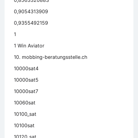
0,9054313909
0,9355492159
1
1 Win Aviator
10. mobbing-beratungsstelle.ch
10000sat4
10000sat5
10000sat7
10060sat
10100_sat
10100sat
10120_sat