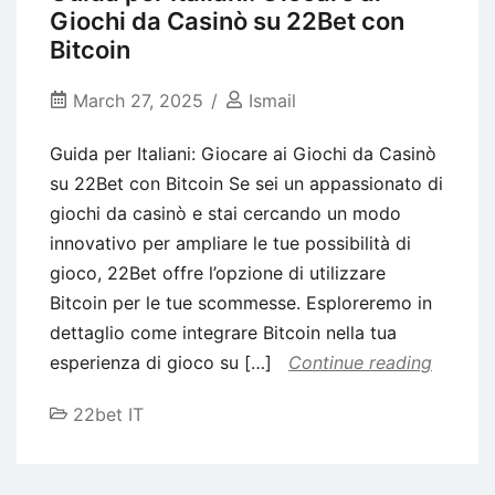
Giochi da Casinò su 22Bet con
Bitcoin
March 27, 2025
Ismail
Guida per Italiani: Giocare ai Giochi da Casinò
su 22Bet con Bitcoin Se sei un appassionato di
giochi da casinò e stai cercando un modo
innovativo per ampliare le tue possibilità di
gioco, 22Bet offre l’opzione di utilizzare
Bitcoin per le tue scommesse. Esploreremo in
dettaglio come integrare Bitcoin nella tua
esperienza di gioco su […]
Continue reading
22bet IT