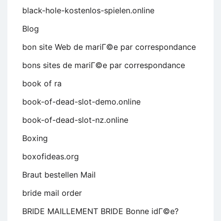
black-hole-kostenlos-spielen.online
Blog
bon site Web de mariГ©e par correspondance
bons sites de mariГ©e par correspondance
book of ra
book-of-dead-slot-demo.online
book-of-dead-slot-nz.online
Boxing
boxofideas.org
Braut bestellen Mail
bride mail order
BRIDE MAILLEMENT BRIDE Bonne idГ©e?