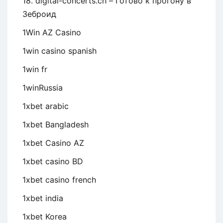
18. digital-concerts.ch – Готово к прогону в
Зеброид
1Win AZ Casino
1win casino spanish
1win fr
1winRussia
1xbet arabic
1xbet Bangladesh
1xbet Casino AZ
1xbet casino BD
1xbet casino french
1xbet india
1xbet Korea