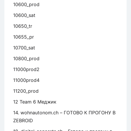
10600_prod
10600_sat
10650_tr
10655_pr
10700_sat
10800_prod
11000prod2
11000prod4
11200_prod
12 Team 6 Меджик
14. wohnautonom.ch – ГОТОВО К ПРОГОНУ В
ZEBROID