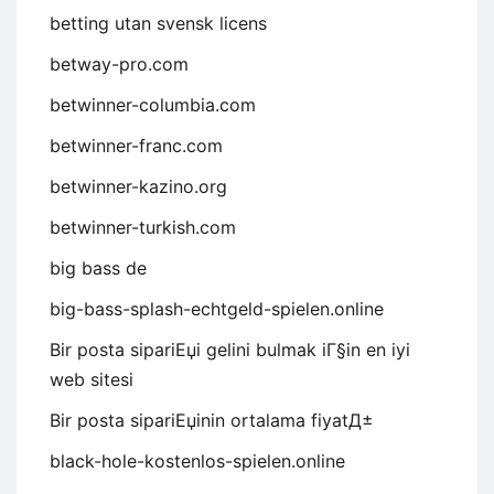
betting utan svensk licens
betway-pro.com
betwinner-columbia.com
betwinner-franc.com
betwinner-kazino.org
betwinner-turkish.com
big bass de
big-bass-splash-echtgeld-spielen.online
Bir posta sipariЕџi gelini bulmak iГ§in en iyi
web sitesi
Bir posta sipariЕџinin ortalama fiyatД±
black-hole-kostenlos-spielen.online