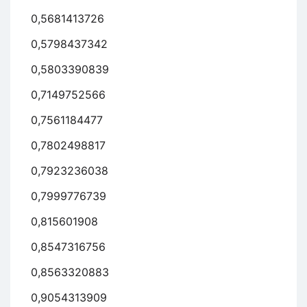
0,5681413726
0,5798437342
0,5803390839
0,7149752566
0,7561184477
0,7802498817
0,7923236038
0,7999776739
0,815601908
0,8547316756
0,8563320883
0,9054313909