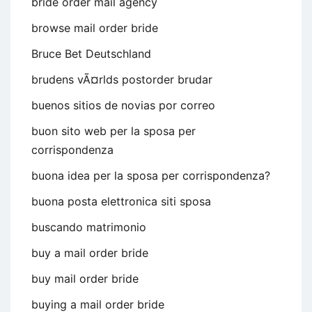
bride order mail agency
browse mail order bride
Bruce Bet Deutschland
brudens vÃ¤rlds postorder brudar
buenos sitios de novias por correo
buon sito web per la sposa per
corrispondenza
buona idea per la sposa per corrispondenza?
buona posta elettronica siti sposa
buscando matrimonio
buy a mail order bride
buy mail order bride
buying a mail order bride