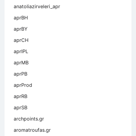
anatoliazirveleri_apr
aprBH
aprBY
aprCH
aprIPL
aprMB
aprPB
aprProd
aprRB
aprSB
archpoints.gr
aromatroufas.gr