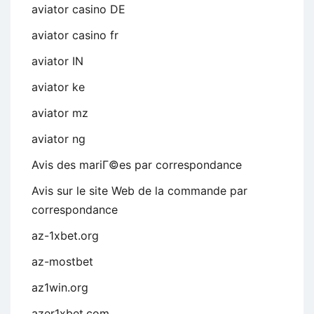
aviator casino DE
aviator casino fr
aviator IN
aviator ke
aviator mz
aviator ng
Avis des mariГ©es par correspondance
Avis sur le site Web de la commande par
correspondance
az-1xbet.org
az-mostbet
az1win.org
azer1xbet.com