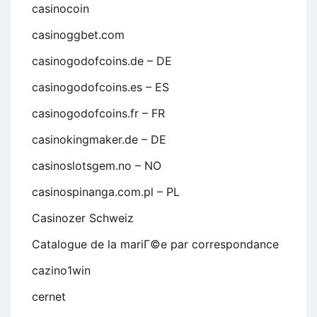
casinocoin
casinoggbet.com
casinogodofcoins.de – DE
casinogodofcoins.es – ES
casinogodofcoins.fr – FR
casinokingmaker.de – DE
casinoslotsgem.no – NO
casinospinanga.com.pl – PL
Casinozer Schweiz
Catalogue de la mariГ©e par correspondance
cazino1win
cernet