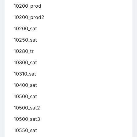
10200_prod
10200_prod2
10200_sat
10250_sat
10280_tr
10300_sat
10310_sat
10400_sat
10500_sat
10500_sat2
10500_sat3
10550_sat