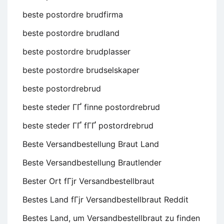
beste postordre brudfirma
beste postordre brudland
beste postordre brudplasser
beste postordre brudselskaper
beste postordrebrud
beste steder ГҐ finne postordrebrud
beste steder ГҐ fГҐ postordrebrud
Beste Versandbestellung Braut Land
Beste Versandbestellung Brautlender
Bester Ort fГјr Versandbestellbraut
Bestes Land fГјr Versandbestellbraut Reddit
Bestes Land, um Versandbestellbraut zu finden