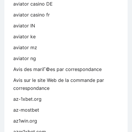
aviator casino DE
aviator casino fr
aviator IN
aviator ke
aviator mz
aviator ng
Avis des mariГ©es par correspondance
Avis sur le site Web de la commande par
correspondance
az-1xbet.org
az-mostbet
az1win.org
azer1xbet.com