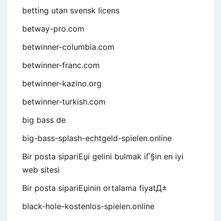
betting utan svensk licens
betway-pro.com
betwinner-columbia.com
betwinner-franc.com
betwinner-kazino.org
betwinner-turkish.com
big bass de
big-bass-splash-echtgeld-spielen.online
Bir posta sipariЕџi gelini bulmak iГ§in en iyi
web sitesi
Bir posta sipariЕџinin ortalama fiyatД±
black-hole-kostenlos-spielen.online