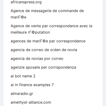
africanspress.org
Agence de messagerie de commande de
mariГ©e
Agence de vente par correspondance avec la
meilleure rГ©putation
agences de mariГ©e par correspondance
agencia de correo de orden de novia
agencia de novias por correo
agenzie sposate per corrispondenza
ai bot name 2
ai in finance examples 7
almaradio.gr
amethyst-alliance.com