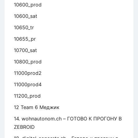
10600_prod
10600_sat
10650_tr
10655_pr
10700_sat
10800_prod
11000prod2
11000prod4
11200_prod
12 Team 6 Меджик
14. wohnautonom.ch – ГОТОВО К ПРОГОНУ В
ZEBROID