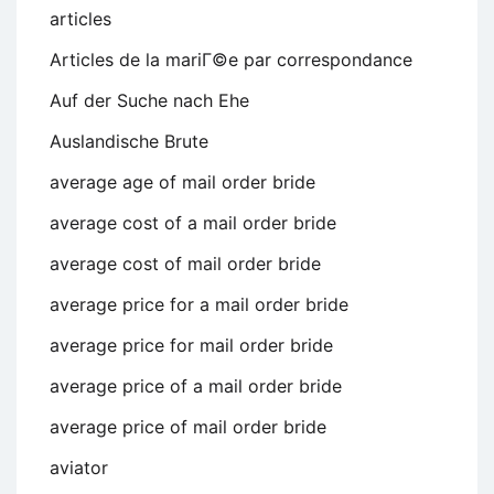
articles
Articles de la mariГ©e par correspondance
Auf der Suche nach Ehe
Auslandische Brute
average age of mail order bride
average cost of a mail order bride
average cost of mail order bride
average price for a mail order bride
average price for mail order bride
average price of a mail order bride
average price of mail order bride
aviator