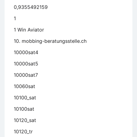
0,9355492159
1
1 Win Aviator
10. mobbing-beratungsstelle.ch
10000sat4
10000sat5
10000sat7
10060sat
10100_sat
10100sat
10120_sat
10120_tr