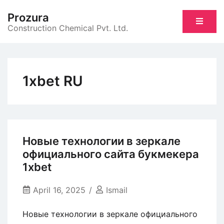
Skip
Prozura
to
Construction Chemical Pvt. Ltd.
content
1xbet RU
Новые технологии в зеркале
официального сайта букмекера
1xbet
April 16, 2025
Ismail
Новые технологии в зеркале официального