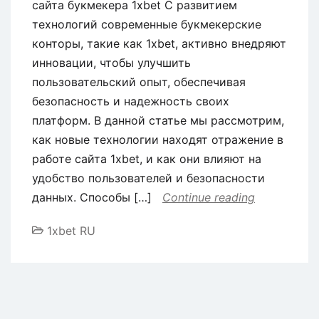
сайта букмекера 1xbet С развитием
технологий современные букмекерские
конторы, такие как 1xbet, активно внедряют
инновации, чтобы улучшить
пользовательский опыт, обеспечивая
безопасность и надежность своих
платформ. В данной статье мы рассмотрим,
как новые технологии находят отражение в
работе сайта 1xbet, и как они влияют на
удобство пользователей и безопасности
данных. Способы […]
Continue reading
1xbet RU