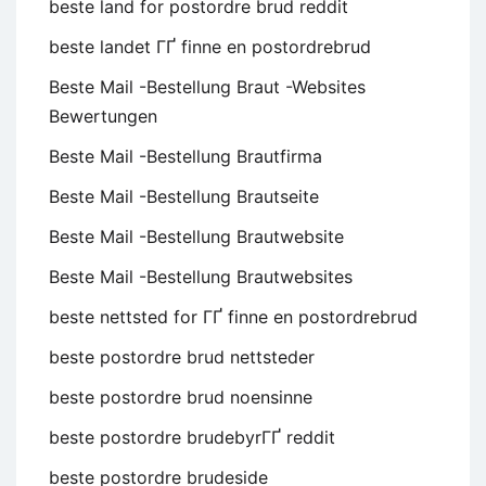
beste land for postordre brud reddit
beste landet ГҐ finne en postordrebrud
Beste Mail -Bestellung Braut -Websites
Bewertungen
Beste Mail -Bestellung Brautfirma
Beste Mail -Bestellung Brautseite
Beste Mail -Bestellung Brautwebsite
Beste Mail -Bestellung Brautwebsites
beste nettsted for ГҐ finne en postordrebrud
beste postordre brud nettsteder
beste postordre brud noensinne
beste postordre brudebyrГҐ reddit
beste postordre brudeside