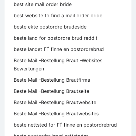
best site mail order bride
best website to find a mail order bride
beste ekte postordre brudeside
beste land for postordre brud reddit
beste landet ГҐ finne en postordrebrud
Beste Mail -Bestellung Braut -Websites
Bewertungen
Beste Mail -Bestellung Brautfirma
Beste Mail -Bestellung Brautseite
Beste Mail -Bestellung Brautwebsite
Beste Mail -Bestellung Brautwebsites
beste nettsted for ГҐ finne en postordrebrud