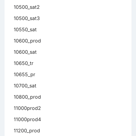
10500_sat2
10500_sat3
10550_sat
10600_prod
10600_sat
10650_tr
10655_pr
10700_sat
10800_prod
11000prod2
11000prod4
11200_prod