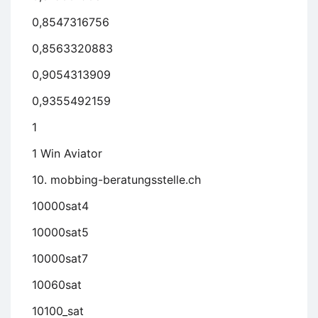
0,8547316756
0,8563320883
0,9054313909
0,9355492159
1
1 Win Aviator
10. mobbing-beratungsstelle.ch
10000sat4
10000sat5
10000sat7
10060sat
10100_sat