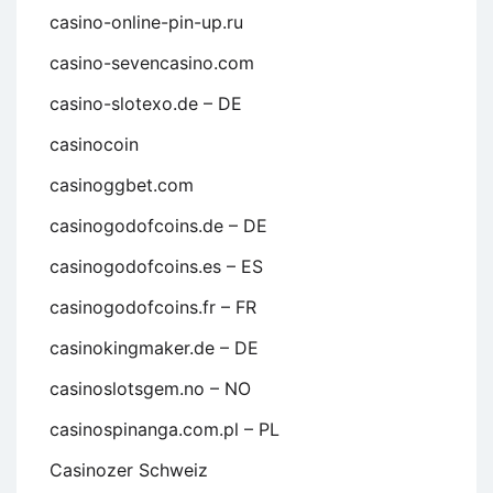
casino-online-pin-up.ru
casino-sevencasino.com
casino-slotexo.de – DE
casinocoin
casinoggbet.com
casinogodofcoins.de – DE
casinogodofcoins.es – ES
casinogodofcoins.fr – FR
casinokingmaker.de – DE
casinoslotsgem.no – NO
casinospinanga.com.pl – PL
Casinozer Schweiz