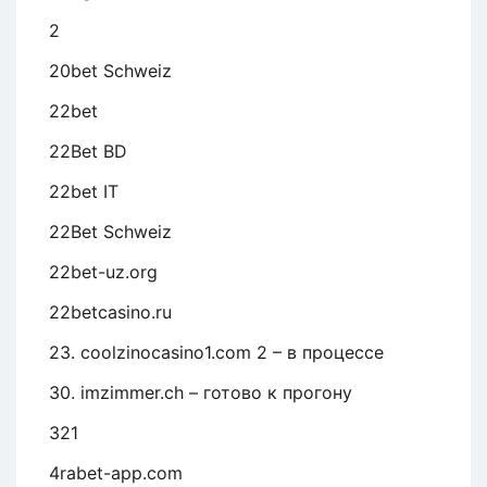
2
20bet Schweiz
22bet
22Bet BD
22bet IT
22Bet Schweiz
22bet-uz.org
22betcasino.ru
23. coolzinocasino1.com 2 – в процессе
30. imzimmer.ch – готово к прогону
321
4rabet-app.com