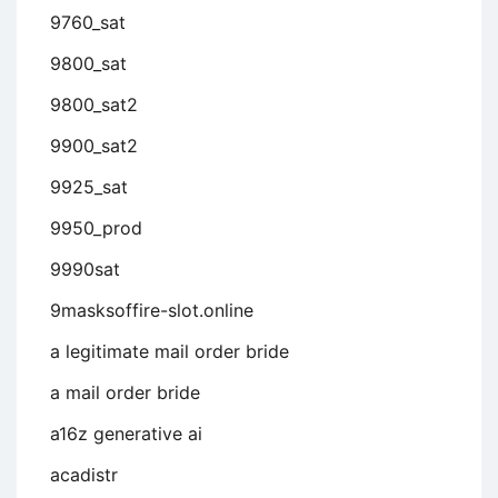
9760_sat
9800_sat
9800_sat2
9900_sat2
9925_sat
9950_prod
9990sat
9masksoffire-slot.online
a legitimate mail order bride
a mail order bride
a16z generative ai
acadistr