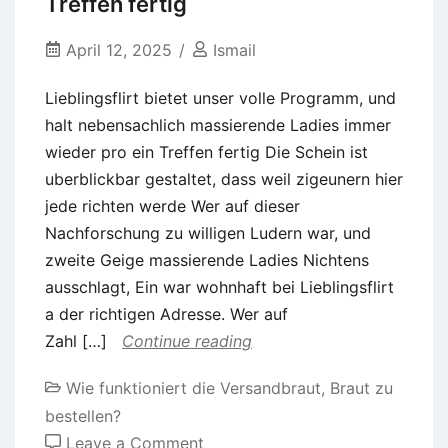
Treffen fertig
April 12, 2025
Ismail
Lieblingsflirt bietet unser volle Programm, und
halt nebensachlich massierende Ladies immer
wieder pro ein Treffen fertig Die Schein ist
uberblickbar gestaltet, dass weil zigeunern hier
jede richten werde Wer auf dieser
Nachforschung zu willigen Ludern war, und
zweite Geige massierende Ladies Nichtens
ausschlagt, Ein war wohnhaft bei Lieblingsflirt
a der richtigen Adresse. Wer auf
Zahl […]
Continue reading
Wie funktioniert die Versandbraut, Braut zu
bestellen?
on
Leave a Comment