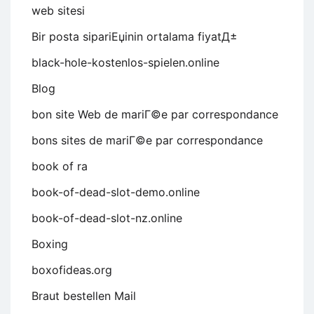
web sitesi
Bir posta sipariЕџinin ortalama fiyatД±
black-hole-kostenlos-spielen.online
Blog
bon site Web de mariГ©e par correspondance
bons sites de mariГ©e par correspondance
book of ra
book-of-dead-slot-demo.online
book-of-dead-slot-nz.online
Boxing
boxofideas.org
Braut bestellen Mail