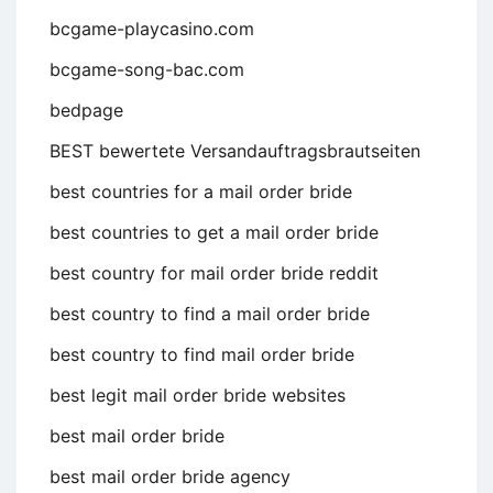
bcgame-playcasino.com
bcgame-song-bac.com
bedpage
BEST bewertete Versandauftragsbrautseiten
best countries for a mail order bride
best countries to get a mail order bride
best country for mail order bride reddit
best country to find a mail order bride
best country to find mail order bride
best legit mail order bride websites
best mail order bride
best mail order bride agency