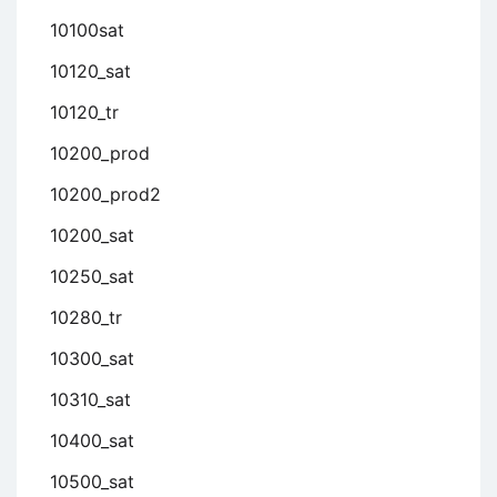
10100sat
10120_sat
10120_tr
10200_prod
10200_prod2
10200_sat
10250_sat
10280_tr
10300_sat
10310_sat
10400_sat
10500_sat