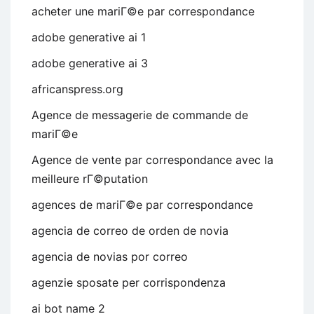
acheter une mariГ©e par correspondance
adobe generative ai 1
adobe generative ai 3
africanspress.org
Agence de messagerie de commande de
mariГ©e
Agence de vente par correspondance avec la
meilleure rГ©putation
agences de mariГ©e par correspondance
agencia de correo de orden de novia
agencia de novias por correo
agenzie sposate per corrispondenza
ai bot name 2