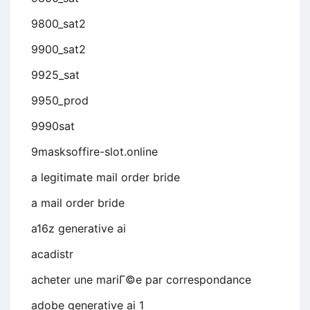
9800_sat2
9900_sat2
9925_sat
9950_prod
9990sat
9masksoffire-slot.online
a legitimate mail order bride
a mail order bride
a16z generative ai
acadistr
acheter une mariГ©e par correspondance
adobe generative ai 1