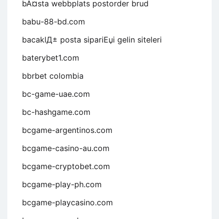
bÃ¤sta webbplats postorder brud
babu-88-bd.com
bacaklД± posta sipariЕџi gelin siteleri
baterybet1.com
bbrbet colombia
bc-game-uae.com
bc-hashgame.com
bcgame-argentinos.com
bcgame-casino-au.com
bcgame-cryptobet.com
bcgame-play-ph.com
bcgame-playcasino.com