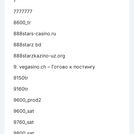
7
7777777
8600_tr
888stars-casino.ru
888starz bd
888starzkazino-uz.org
9. vegasino.ch – Готово к постингу
9150tr
9160tr
9600_prod2
9600_sat
9760_sat
9800_sat