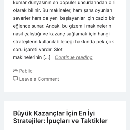
kumar dünyasının en popüler unsurlarından biri
olarak bilinir. Bu makineler, hem şans oyunları
severler hem de yeni başlayanlar için cazip bir
eğlence sunar. Ancak, bu gizemli makinelerin
nasıl çalıştığı ve kazanç sağlamak için hangi
stratejilerin kullanılabileceği hakkında pek çok
soru işareti vardır. Slot
makinelerinin […]
Continue reading
Pablic
on
Leave a Comment
Gizemli
Slot
Makinelerinin
Kazanma
Büyük Kazançlar İçin En İyi
Sırları
Stratejiler: İpuçları ve Taktikler