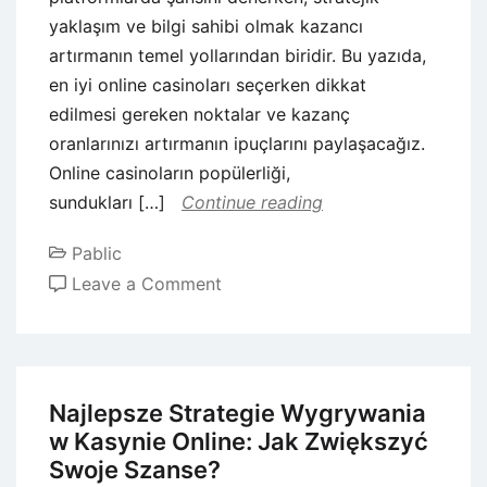
yaklaşım ve bilgi sahibi olmak kazancı
artırmanın temel yollarından biridir. Bu yazıda,
en iyi online casinoları seçerken dikkat
edilmesi gereken noktalar ve kazanç
oranlarınızı artırmanın ipuçlarını paylaşacağız.
Online casinoların popülerliği,
sundukları […]
Continue reading
Pablic
on
Leave a Comment
En
İyi
Online
Casinolar:
Najlepsze Strategie Wygrywania
Kazancınızı
w Kasynie Online: Jak Zwiększyć
Artırmanın
Swoje Szanse?