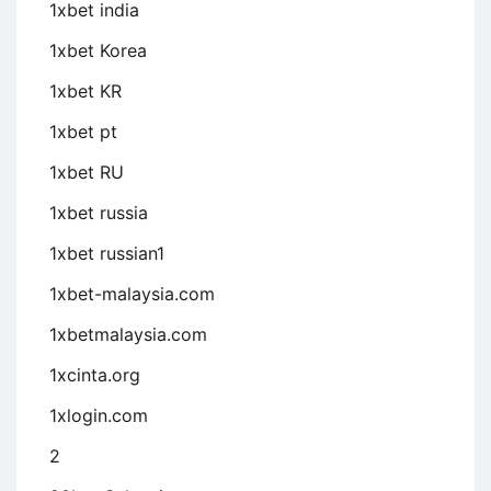
1xbet india
1xbet Korea
1xbet KR
1xbet pt
1xbet RU
1xbet russia
1xbet russian1
1xbet-malaysia.com
1xbetmalaysia.com
1xcinta.org
1xlogin.com
2