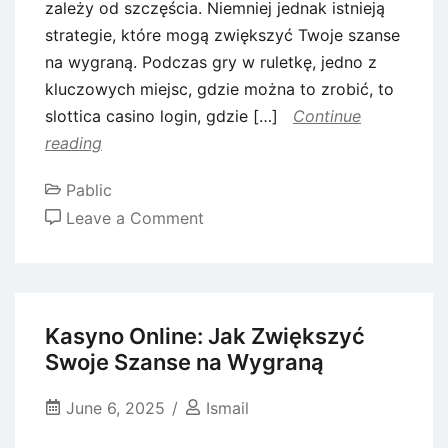
zależy od szczęścia. Niemniej jednak istnieją
strategie, które mogą zwiększyć Twoje szanse
na wygraną. Podczas gry w ruletkę, jedno z
kluczowych miejsc, gdzie można to zrobić, to
slottica casino login, gdzie […]
Continue
reading
Pablic
on
Leave a Comment
Nowe
strategie
w
ruletce:
Kasyno Online: Jak Zwiększyć
jak
Swoje Szanse na Wygraną
zwiększyć
swoje
June 6, 2025
Ismail
szanse