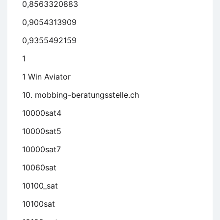
0,8563320883
0,9054313909
0,9355492159
1
1 Win Aviator
10. mobbing-beratungsstelle.ch
10000sat4
10000sat5
10000sat7
10060sat
10100_sat
10100sat