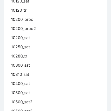
10120_sat
10120_tr
10200_prod
10200_prod2
10200_sat
10250_sat
10280_tr
10300_sat
10310_sat
10400_sat
10500_sat
10500_sat2