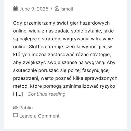
Yolları
June 9, 2025
Ismail
Gdy przemierzamy świat gier hazardowych
online, wielu z nas zadaje sobie pytanie, jakie
są najlepsze strategie wygrywania w kasynie
online. Slottica oferuje szeroki wybór gier, w
których można zastosować różne strategie,
aby zwiększyć swoje szanse na wygraną. Aby
skutecznie poruszać się po tej fascynującej
przestrzeni, warto poznać kilka sprawdzonych
metod, które pomogą zminimalizować ryzyko
i […]
Continue reading
Pablic
on
Leave a Comment
Najlepsze