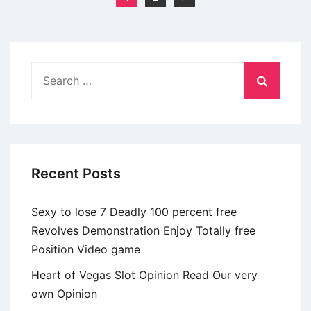
Zwiększyć
pagination
Swoje
Szanse
na
Search
Wygraną
for:
Recent Posts
Sexy to lose 7 Deadly 100 percent free
Revolves Demonstration Enjoy Totally free
Position Video game
Heart of Vegas Slot Opinion Read Our very
own Opinion