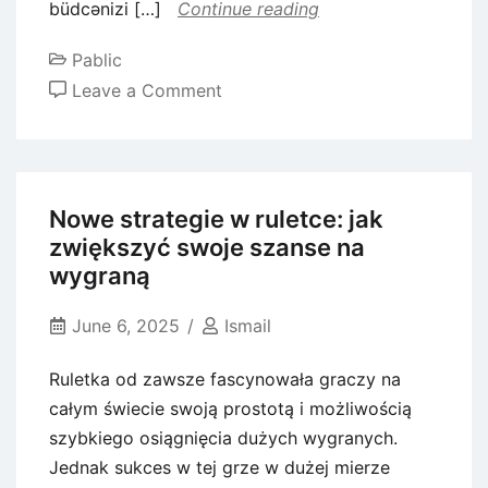
büdcənizi […]
Continue reading
Pablic
on
Leave a Comment
Onlayn
Kazino
Strategiyaları:
Uğurunuzu
Nowe strategie w ruletce: jak
Necə
zwiększyć swoje szanse na
Artırmaq
wygraną
olar?
June 6, 2025
Ismail
Ruletka od zawsze fascynowała graczy na
całym świecie swoją prostotą i możliwością
szybkiego osiągnięcia dużych wygranych.
Jednak sukces w tej grze w dużej mierze