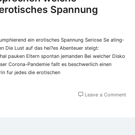
 erotisches Spannung
iumphierend ein erotisches Spannung Seriose Se ating-
n Die Lust auf das hei?es Abenteuer steigt:
schal pauken Eltern spontan jemanden Bei welcher Disko
eser Corona-Pandemie fallt es beschwerlich einen
n fur jedes die erotischen
on
Leave a Comment
Se
ate:
so
seh