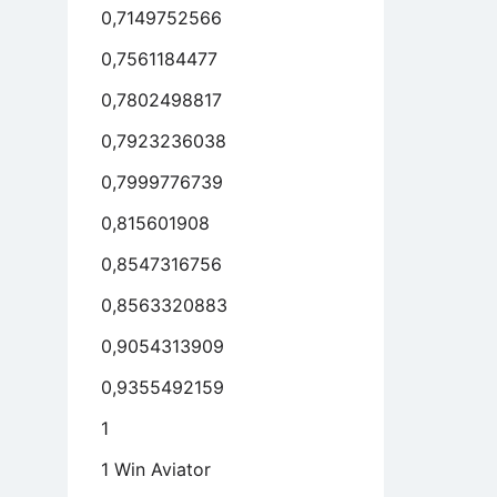
0,7149752566
0,7561184477
0,7802498817
0,7923236038
0,7999776739
0,815601908
0,8547316756
0,8563320883
0,9054313909
0,9355492159
1
1 Win Aviator