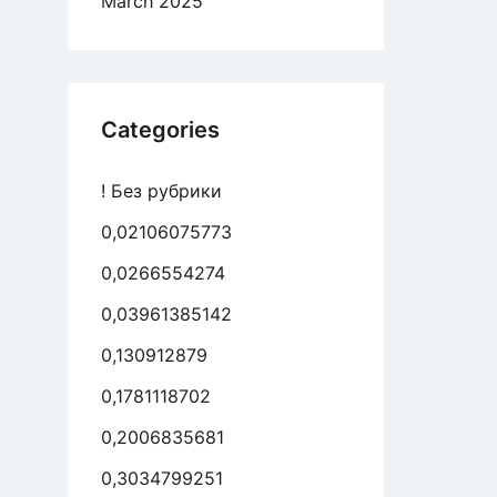
March 2025
Categories
! Без рубрики
0,02106075773
0,0266554274
0,03961385142
0,130912879
0,1781118702
0,2006835681
0,3034799251