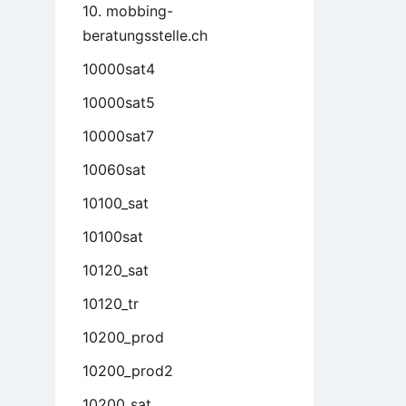
10. mobbing-
beratungsstelle.ch
10000sat4
10000sat5
10000sat7
10060sat
10100_sat
10100sat
10120_sat
10120_tr
10200_prod
10200_prod2
10200_sat