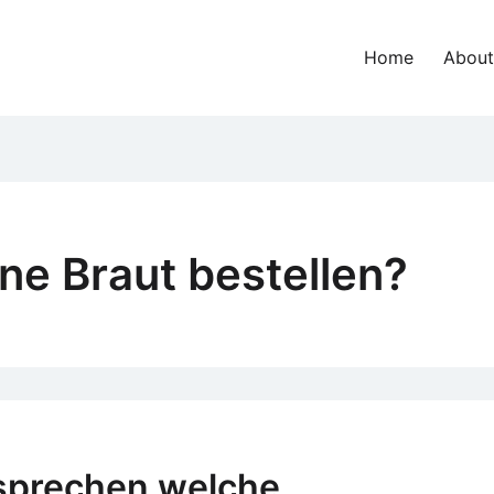
Home
About
ne Braut bestellen?
bsprechen welche