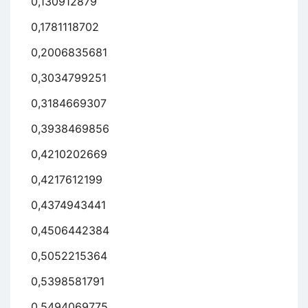
0,130912879
0,1781118702
0,2006835681
0,3034799251
0,3184669307
0,3938469856
0,4210202669
0,4217612199
0,4374943441
0,4506442384
0,5052215364
0,5398581791
0,5494069775