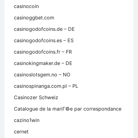
casinocoin
casinoggbet.com
casinogodofcoins.de – DE
casinogodofcoins.es – ES
casinogodofcoins.fr – FR
casinokingmaker.de – DE
casinoslotsgem.no – NO
casinospinanga.com.pl – PL
Casinozer Schweiz
Catalogue de la mariГ©e par correspondance
cazino1win
cernet