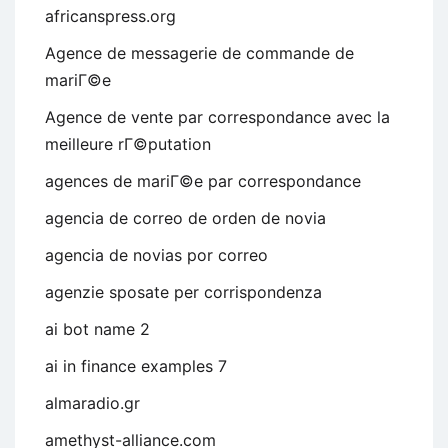
africanspress.org
Agence de messagerie de commande de
mariГ©e
Agence de vente par correspondance avec la
meilleure rГ©putation
agences de mariГ©e par correspondance
agencia de correo de orden de novia
agencia de novias por correo
agenzie sposate per corrispondenza
ai bot name 2
ai in finance examples 7
almaradio.gr
amethyst-alliance.com