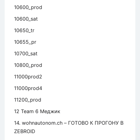
10600_prod
10600_sat
10650_tr
10655_pr
10700_sat
10800_prod
11000prod2
11000prod4
11200_prod
12 Team 6 Меджик
14. wohnautonom.ch – ГОТОВО К ПРОГОНУ В
ZEBROID