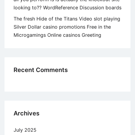
looking to?? WordReference Discussion boards
The fresh Hide of the Titans Video slot playing
Silver Dollar casino promotions Free in the
Microgamings Online casinos Greeting
Recent Comments
Archives
July 2025