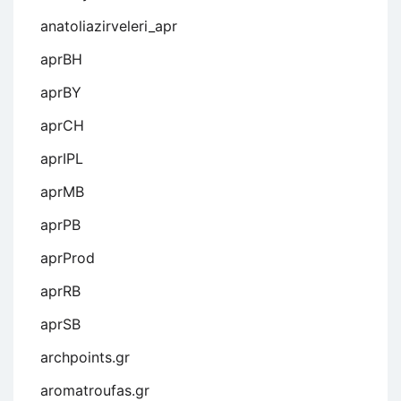
anatoliazirveleri_apr
aprBH
aprBY
aprCH
aprIPL
aprMB
aprPB
aprProd
aprRB
aprSB
archpoints.gr
aromatroufas.gr