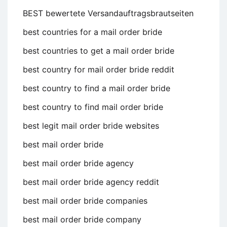
BEST bewertete Versandauftragsbrautseiten
best countries for a mail order bride
best countries to get a mail order bride
best country for mail order bride reddit
best country to find a mail order bride
best country to find mail order bride
best legit mail order bride websites
best mail order bride
best mail order bride agency
best mail order bride agency reddit
best mail order bride companies
best mail order bride company