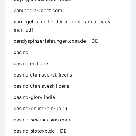
cambodia-1xbet.com
can i get a mail order bride if i am already
married?
candyspinzerfahrungen.com.de – DE
casino
casino en ligne
casino utan svensk licens
casino utan svesk licens
casino-glory india
casino-online-pin-up.ru
casino-sevencasino.com
casino-slotexo.de – DE