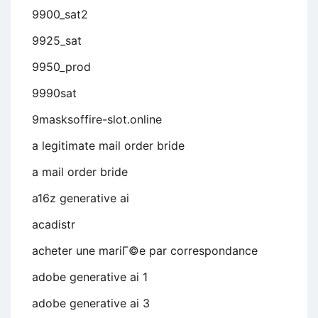
9900_sat2
9925_sat
9950_prod
9990sat
9masksoffire-slot.online
a legitimate mail order bride
a mail order bride
a16z generative ai
acadistr
acheter une mariГ©e par correspondance
adobe generative ai 1
adobe generative ai 3