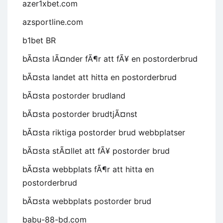
azer1xbet.com
azsportline.com
b1bet BR
bÃ¤sta lÃ¤nder fÃ¶r att fÃ¥ en postorderbrud
bÃ¤sta landet att hitta en postorderbrud
bÃ¤sta postorder brudland
bÃ¤sta postorder brudtjÃ¤nst
bÃ¤sta riktiga postorder brud webbplatser
bÃ¤sta stÃ¤llet att fÃ¥ postorder brud
bÃ¤sta webbplats fÃ¶r att hitta en
postorderbrud
bÃ¤sta webbplats postorder brud
babu-88-bd.com