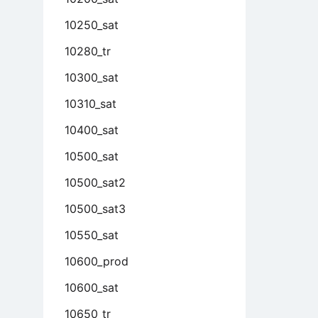
10250_sat
10280_tr
10300_sat
10310_sat
10400_sat
10500_sat
10500_sat2
10500_sat3
10550_sat
10600_prod
10600_sat
10650_tr