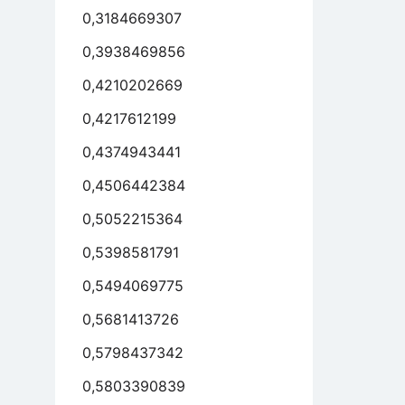
0,3184669307
0,3938469856
0,4210202669
0,4217612199
0,4374943441
0,4506442384
0,5052215364
0,5398581791
0,5494069775
0,5681413726
0,5798437342
0,5803390839