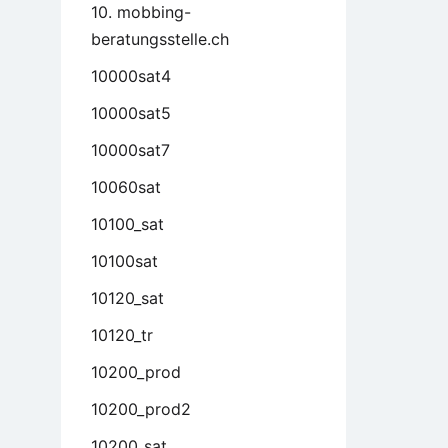
10. mobbing-
beratungsstelle.ch
10000sat4
10000sat5
10000sat7
10060sat
10100_sat
10100sat
10120_sat
10120_tr
10200_prod
10200_prod2
10200_sat