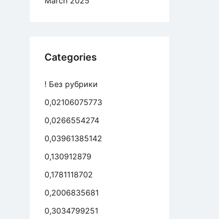
March 2025
Categories
! Без рубрики
0,02106075773
0,0266554274
0,03961385142
0,130912879
0,1781118702
0,2006835681
0,3034799251