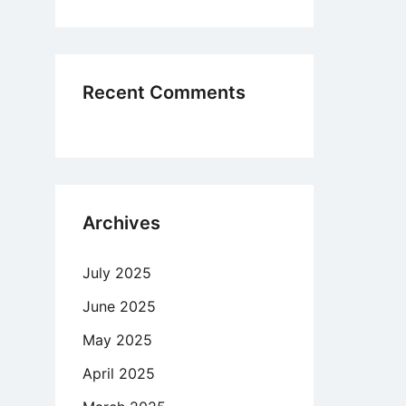
ητά
Recent Comments
Archives
July 2025
June 2025
May 2025
April 2025