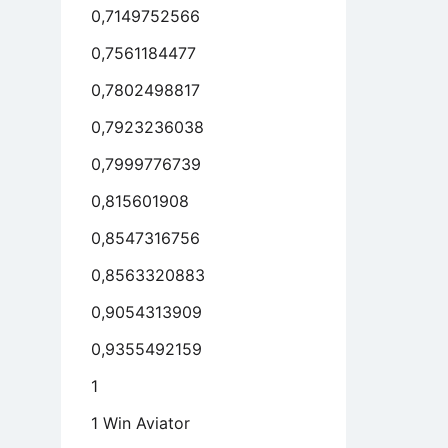
0,7149752566
0,7561184477
0,7802498817
0,7923236038
0,7999776739
0,815601908
0,8547316756
0,8563320883
0,9054313909
0,9355492159
1
1 Win Aviator