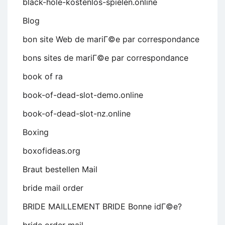
black-hole-kostenlos-spielen.online
Blog
bon site Web de mariГ©e par correspondance
bons sites de mariГ©e par correspondance
book of ra
book-of-dead-slot-demo.online
book-of-dead-slot-nz.online
Boxing
boxofideas.org
Braut bestellen Mail
bride mail order
BRIDE MAILLEMENT BRIDE Bonne idГ©e?