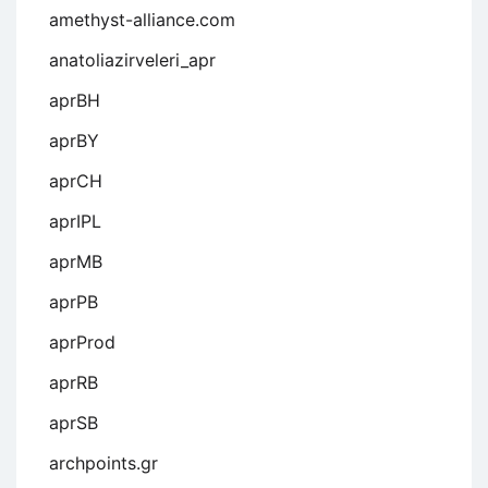
amethyst-alliance.com
anatoliazirveleri_apr
aprBH
aprBY
aprCH
aprIPL
aprMB
aprPB
aprProd
aprRB
aprSB
archpoints.gr