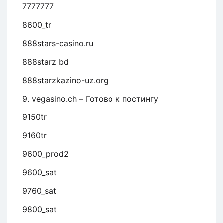
7777777
8600_tr
888stars-casino.ru
888starz bd
888starzkazino-uz.org
9. vegasino.ch – Готово к постингу
9150tr
9160tr
9600_prod2
9600_sat
9760_sat
9800_sat