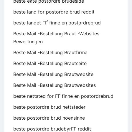
beste ekte postordre brudeside
beste land for postordre brud reddit
beste landet ГҐ finne en postordrebrud
Beste Mail -Bestellung Braut -Websites
Bewertungen
Beste Mail -Bestellung Brautfirma
Beste Mail -Bestellung Brautseite
Beste Mail -Bestellung Brautwebsite
Beste Mail -Bestellung Brautwebsites
beste nettsted for ГҐ finne en postordrebrud
beste postordre brud nettsteder
beste postordre brud noensinne
beste postordre brudebyrГҐ reddit