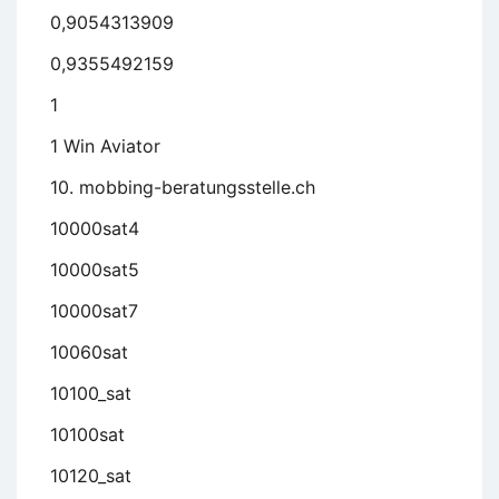
0,9054313909
0,9355492159
1
1 Win Aviator
10. mobbing-beratungsstelle.ch
10000sat4
10000sat5
10000sat7
10060sat
10100_sat
10100sat
10120_sat