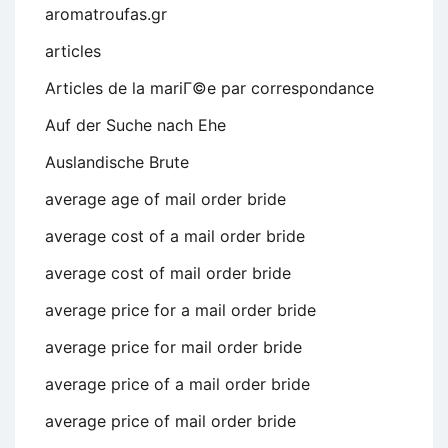
aromatroufas.gr
articles
Articles de la mariГ©e par correspondance
Auf der Suche nach Ehe
Auslandische Brute
average age of mail order bride
average cost of a mail order bride
average cost of mail order bride
average price for a mail order bride
average price for mail order bride
average price of a mail order bride
average price of mail order bride