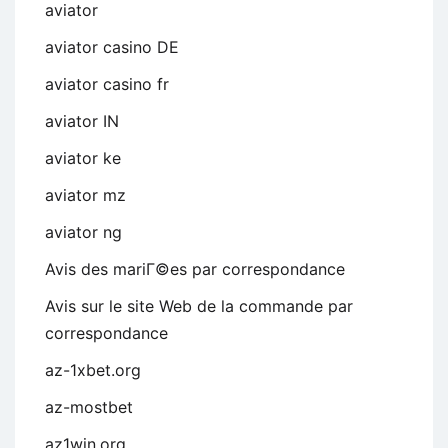
aviator
aviator casino DE
aviator casino fr
aviator IN
aviator ke
aviator mz
aviator ng
Avis des mariГ©es par correspondance
Avis sur le site Web de la commande par
correspondance
az-1xbet.org
az-mostbet
az1win.org