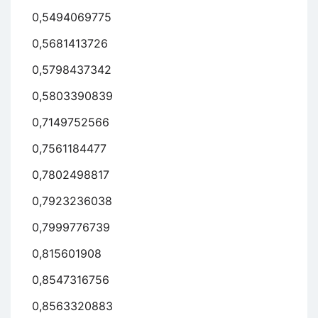
0,5494069775
0,5681413726
0,5798437342
0,5803390839
0,7149752566
0,7561184477
0,7802498817
0,7923236038
0,7999776739
0,815601908
0,8547316756
0,8563320883