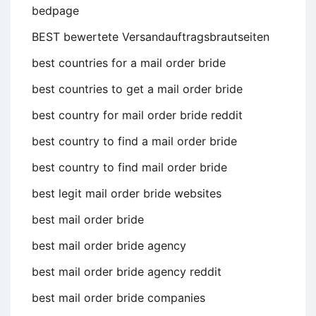
bedpage
BEST bewertete Versandauftragsbrautseiten
best countries for a mail order bride
best countries to get a mail order bride
best country for mail order bride reddit
best country to find a mail order bride
best country to find mail order bride
best legit mail order bride websites
best mail order bride
best mail order bride agency
best mail order bride agency reddit
best mail order bride companies