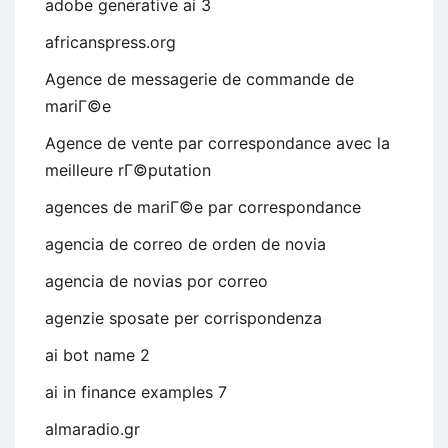
adobe generative ai 3
africanspress.org
Agence de messagerie de commande de
mariГ©e
Agence de vente par correspondance avec la
meilleure rГ©putation
agences de mariГ©e par correspondance
agencia de correo de orden de novia
agencia de novias por correo
agenzie sposate per corrispondenza
ai bot name 2
ai in finance examples 7
almaradio.gr