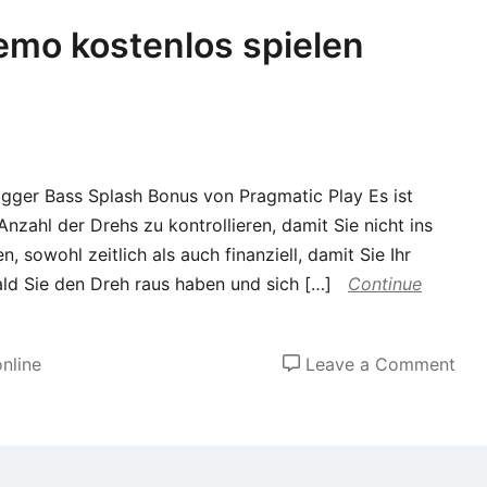
emo kostenlos spielen
Bigger Bass Splash Bonus von Pragmatic Play Es ist
Anzahl der Drehs zu kontrollieren, damit Sie nicht ins
, sowohl zeitlich als auch finanziell, damit Sie Ihr
ald Sie den Dreh raus haben und sich […]
Continue
on
nline
Leave a Comment
Big
Bas
Spl
De