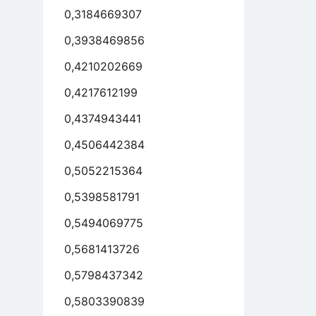
0,3184669307
0,3938469856
0,4210202669
0,4217612199
0,4374943441
0,4506442384
0,5052215364
0,5398581791
0,5494069775
0,5681413726
0,5798437342
0,5803390839