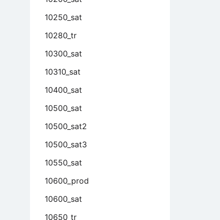
10250_sat
10280_tr
10300_sat
10310_sat
10400_sat
10500_sat
10500_sat2
10500_sat3
10550_sat
10600_prod
10600_sat
10650_tr