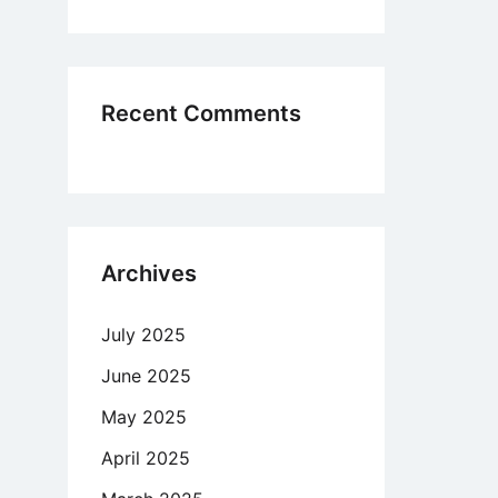
tenlos
elen
gmatic
Recent Comments
y
Archives
July 2025
June 2025
May 2025
April 2025