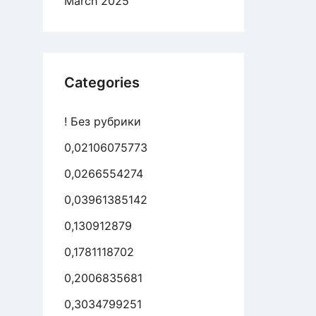
March 2025
Categories
! Без рубрики
0,02106075773
0,0266554274
0,03961385142
0,130912879
0,1781118702
0,2006835681
0,3034799251