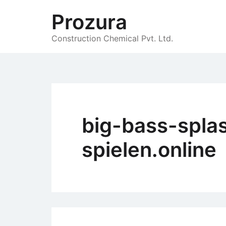
Skip
Prozura
to
content
Construction Chemical Pvt. Ltd.
big-bass-spla
spielen.online