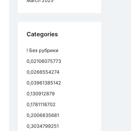
March 2025
Categories
! Без рубрики
0,02106075773
0,0266554274
0,03961385142
0,130912879
0,1781118702
0,2006835681
0,3034799251