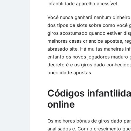
infantilidade aparelho acessível.
Você nunca ganhará nenhum dinheiro
dos tipos de slots sobre como você g
giros acostumado quando estiver dis
melhores casas criancice apostas, re
abrasado site. Há muitas maneiras inf
entanto os novos jogadores maduro g
decreto é e os giros dado conhecido
puerilidade apostas.
Códigos infantili
online
Os melhores bônus de giros dado par
analisados c. Com o crescimento que a