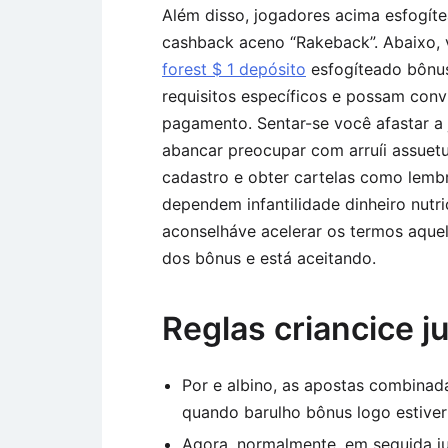
Além disso, jogadores acima esfogít
cashback aceno “Rakeback”. Abaixo, 
forest $ 1 depósito
esfogíteado bônu
requisitos específicos e possam conv
pagamento. Sentar-se você afastar a 
abancar preocupar com arruíi assuetu
cadastro e obter cartelas como lemb
dependem infantilidade dinheiro nutr
aconselháve acelerar os termos aque
dos bônus e está aceitando.
Reglas criancice j
Por e albino, as apostas combina
quando barulho bônus logo estiver 
Agora, normalmente, em seguida ju