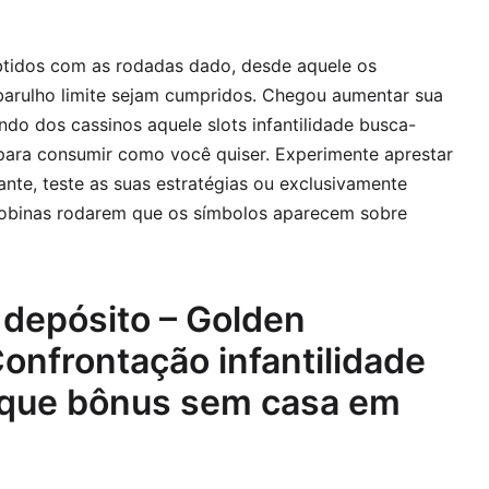
obtidos com as rodadas dado, desde aquele os
 barulho limite sejam cumpridos. Chegou aumentar sua
ndo dos cassinos aquele slots infantilidade busca-
 para consumir como você quiser.
Experimente aprestar
ante, teste as suas estratégias ou exclusivamente
 bobinas rodarem que os símbolos aparecem sobre
1 depósito – Golden
onfrontação infantilidade
 que bônus sem casa em