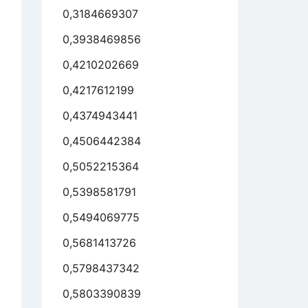
0,3184669307
0,3938469856
0,4210202669
0,4217612199
0,4374943441
0,4506442384
0,5052215364
0,5398581791
0,5494069775
0,5681413726
0,5798437342
0,5803390839