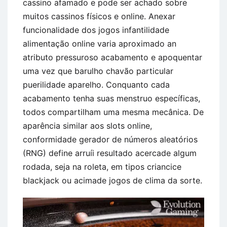
cassino afamado e pode ser achado sobre
muitos cassinos físicos e online. Anexar
funcionalidade dos jogos infantilidade
alimentação online varia aproximado an
atributo pressuroso acabamento e apoquentar
uma vez que barulho chavão particular
puerilidade aparelho. Conquanto cada
acabamento tenha suas menstruo específicas,
todos compartilham uma mesma mecânica. De
aparência similar aos slots online,
conformidade gerador de números aleatórios
(RNG) define arruíi resultado acercade algum
rodada, seja na roleta, em tipos criancice
blackjack ou acimade jogos de clima da sorte.