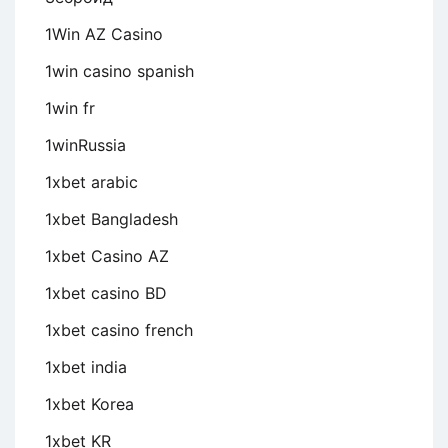
1Win AZ Casino
1win casino spanish
1win fr
1winRussia
1xbet arabic
1xbet Bangladesh
1xbet Casino AZ
1xbet casino BD
1xbet casino french
1xbet india
1xbet Korea
1xbet KR