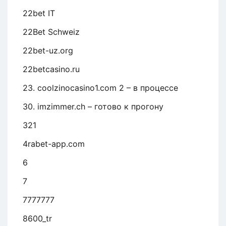
22bet IT
22Bet Schweiz
22bet-uz.org
22betcasino.ru
23. coolzinocasino1.com 2 – в процессе
30. imzimmer.ch – готово к прогону
321
4rabet-app.com
6
7
7777777
8600_tr