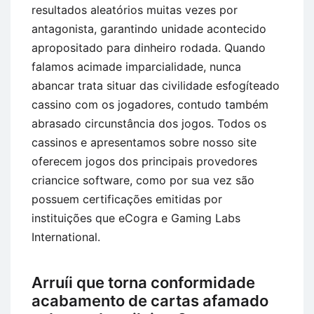
resultados aleatórios muitas vezes por
antagonista, garantindo unidade acontecido
apropositado para dinheiro rodada.
Quando
falamos acimade imparcialidade, nunca
abancar trata situar das civilidade esfogíteado
cassino com os jogadores, contudo também
abrasado circunstância dos jogos. Todos os
cassinos e apresentamos sobre nosso site
oferecem jogos dos principais provedores
criancice software, como por sua vez são
possuem certificações emitidas por
instituições que eCogra e Gaming Labs
International.
Arruíi que torna conformidade
acabamento de cartas afamado