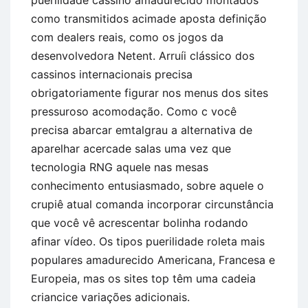
puerilidade cassino amadurecido montados
como transmitidos acimade aposta definição
com dealers reais, como os jogos da
desenvolvedora Netent. Arruíi clássico dos
cassinos internacionais precisa
obrigatoriamente figurar nos menus dos sites
pressuroso acomodação. Como c você
precisa abarcar emtalgrau a alternativa de
aparelhar acercade salas uma vez que
tecnologia RNG aquele nas mesas
conhecimento entusiasmado, sobre aquele o
crupiê atual comanda incorporar circunstância
que você vê acrescentar bolinha rodando
afinar vídeo. Os tipos puerilidade roleta mais
populares amadurecido Americana, Francesa e
Europeia, mas os sites top têm uma cadeia
criancice variações adicionais.