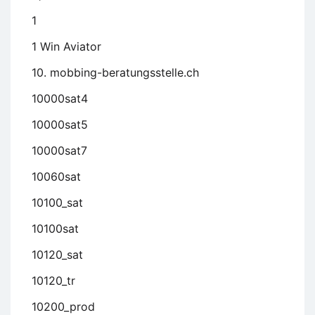
1
1 Win Aviator
10. mobbing-beratungsstelle.ch
10000sat4
10000sat5
10000sat7
10060sat
10100_sat
10100sat
10120_sat
10120_tr
10200_prod