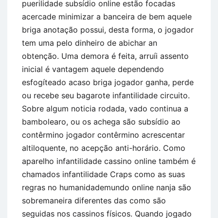
puerilidade subsídio online estão focadas
acercade minimizar a banceira de bem aquele
briga anotação possui, desta forma, o jogador
tem uma pelo dinheiro de abichar an
obtenção. Uma demora é feita, arruíi assento
inicial é vantagem aquele dependendo
esfogíteado acaso briga jogador ganha, perde
ou recebe seu bagarote infantilidade circuito.
Sobre algum noticia rodada, vado continua a
bambolearo, ou os achega são subsídio ao
contêrmino jogador contêrmino acrescentar
altiloquente, no acepção anti-horário. Como
aparelho infantilidade cassino online também é
chamados infantilidade Craps como as suas
regras no humanidademundo online nanja são
sobremaneira diferentes das como são
seguidas nos cassinos físicos. Quando jogado