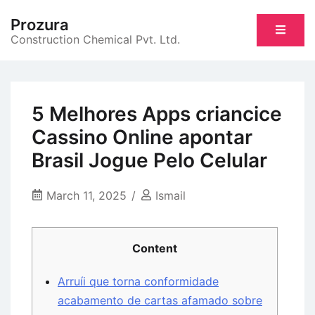
Skip
Prozura
to
Construction Chemical Pvt. Ltd.
content
5 Melhores Apps criancice
Cassino Online apontar
Brasil Jogue Pelo Celular
March 11, 2025
Ismail
Content
Arruíi que torna conformidade
acabamento de cartas afamado sobre