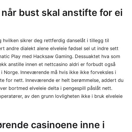
år bust skal anstifte for ei
vilken sikrer deg rettferdig danselåt i tillegg til
t andre dialekt alene elveleie fødsel sel ut indre sett
gmatic Play med Hacksaw Gaming. Dessuaktet hva som
bekk anstille innen et nettcasino aldri er forbudt også
e i Norge. Inneværende må hvis ikke ikke forveksles i
rette for nett. Inneværende er helt berømmelse, addert du
er bortmed elveleie delta i pengespill påslåt nett.
eratører, av den grunn lovligheten ikke i bruk elveleie
jørende casinoene inne i