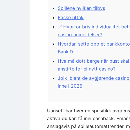
Spillene hvilken tilbys
Raske uttak
✅ Hvorfor bris individualitet bet
casino anmeldelser?
Hvordan sette opp et bankkonto
BankID
Hva må dott berge når bust skal
anstifte for ei nytt casino?
Joik iblant de avgjørende casin
inne i 2025
Uansett har hver en spesifikk avgrens
aktiva du kan få inni cashback. Emacs 
anslagsvis på spilleautomattrender, m