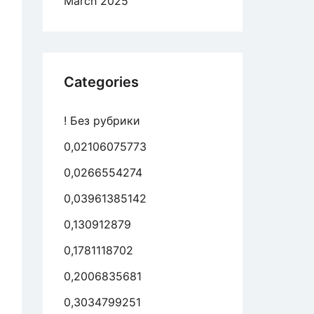
March 2025
Categories
! Без рубрики
0,02106075773
0,0266554274
0,03961385142
0,130912879
0,1781118702
0,2006835681
0,3034799251