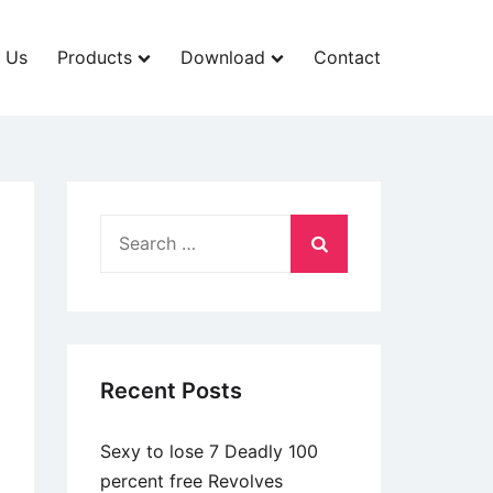
 Us
Products
Download
Contact
Search
for:
Recent Posts
Sexy to lose 7 Deadly 100
percent free Revolves