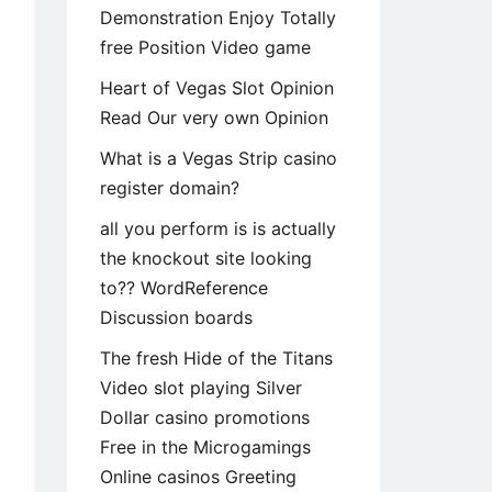
Demonstration Enjoy Totally
free Position Video game
Heart of Vegas Slot Opinion
Read Our very own Opinion
What is a Vegas Strip casino
register domain?
all you perform is is actually
the knockout site looking
to?? WordReference
Discussion boards
The fresh Hide of the Titans
Video slot playing Silver
Dollar casino promotions
Free in the Microgamings
Online casinos Greeting