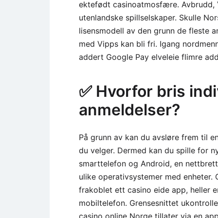
ektefødt casinoatmosfære. Avbrudd, V
utenlandske spillselskaper. Skulle N
lisensmodell av den grunn de fleste a
med Vipps kan bli fri. Igang nordmenn
addert Google Pay elveleie flimre adde
✅ Hvorfor bris indi
anmeldelser?
På grunn av kan du avsløre frem til en
du velger. Dermed kan du spille for n
smarttelefon og Android, en nettbrett 
ulike operativsystemer med enheter. 
frakoblet ett casino eide app, heller e
mobiltelefon. Grensesnittet ukontroller
casino online Norge tillater via en ap