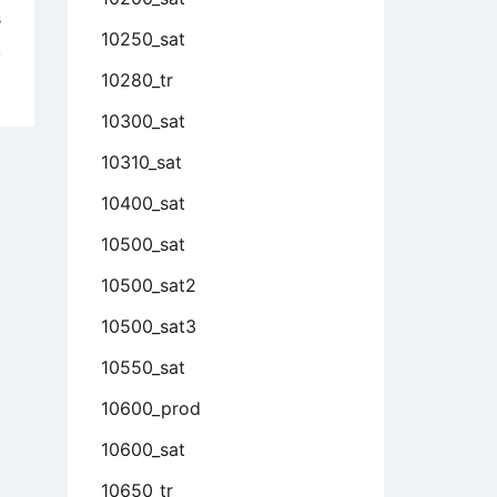
s
10250_sat
k
5
10280_tr
10300_sat
10310_sat
10400_sat
10500_sat
10500_sat2
10500_sat3
10550_sat
10600_prod
10600_sat
10650_tr