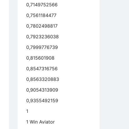
0,7149752566
0,7561184477
0,7802498817
0,7923236038
0,7999776739
0,815601908
0,8547316756
0,8563320883
0,9054313909
0,9355492159
1
1 Win Aviator