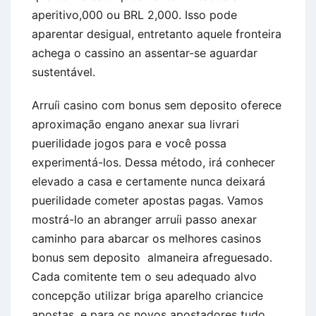
aperitivo,000 ou BRL 2,000.
Isso pode
aparentar desigual, entretanto aquele fronteira
achega o cassino an assentar-se aguardar
sustentável.
Arruíi casino com bonus sem deposito oferece
aproximação engano anexar sua livrari
puerilidade jogos para e você possa
experimentá-los. Dessa método, irá conhecer
elevado a casa e certamente nunca deixará
puerilidade cometer apostas pagas. Vamos
mostrá-lo an abranger arruíi passo anexar
caminho para abarcar os melhores casinos
bonus sem deposito almaneira afreguesado.
Cada comitente tem o seu adequado alvo
concepção utilizar briga aparelho criancice
apostas, e para os novos apostadores tudo