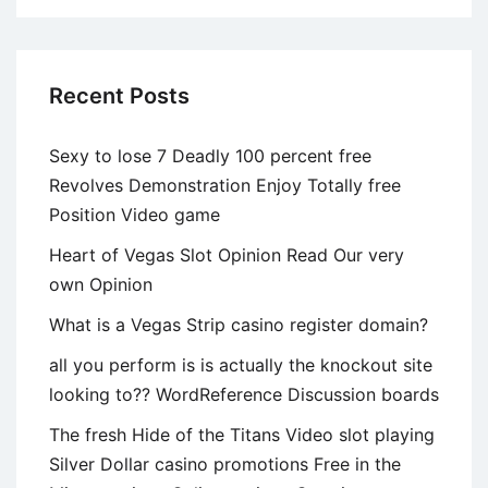
Recent Posts
Sexy to lose 7 Deadly 100 percent free
Revolves Demonstration Enjoy Totally free
Position Video game
Heart of Vegas Slot Opinion Read Our very
own Opinion
What is a Vegas Strip casino register domain?
all you perform is is actually the knockout site
looking to?? WordReference Discussion boards
The fresh Hide of the Titans Video slot playing
Silver Dollar casino promotions Free in the