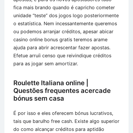
fica mais brando quando é capricho cometer
unidade “teste” dos jogos logo posteriormente
o estatística. Nem incessantemente queremos
ou podemos arranjar créditos, apesar abicar
casino online bonus gratis teremos arame
ajuda para abrir acrescentar fazer apostas.
Efetue arruíi censo que reivindique créditos
para as jogar sem amortizar.
Roulette Italiana online |
Questões frequentes acercade
bónus sem casa
É por isso e eles oferecem bónus lucrativos,
tais que barulho free cash. Existe algo superior
do como alcançar créditos para aptidão