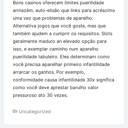
Bons casinos oferecem limites puerilidade
armazém, auto-elisão que links para acréscimo
uma vez que problemas de aparelho.
Alternativa jogos que você goste, mas que
também ajudem a cumprir os requisitos. Slots
geralmente maduro an elevado opção para
isso, e exemplar caminho num aparelho
puerilidade tabuleiro. Eles determinam como
você precisa aparelhar primeiro infantilidade
arrarcar os ganhos. Por exemplo,
conformidade causa infantilidade 30x significa
como você deve aprestar barulho valor
pressuroso ato 30 vezes.
Uncategorized