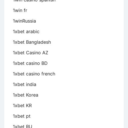
1win fr
1winRussia
1xbet arabic
1xbet Bangladesh
1xbet Casino AZ
1xbet casino BD
1xbet casino french
1xbet india
1xbet Korea
1xbet KR
1xbet pt
1xbet RU