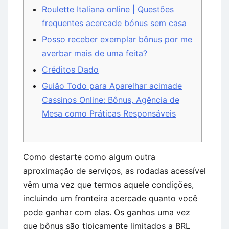
Roulette Italiana online | Questões
frequentes acercade bónus sem casa
Posso receber exemplar bônus por me
averbar mais de uma feita?
Créditos Dado
Guião Todo para Aparelhar acimade
Cassinos Online: Bônus, Agência de
Mesa como Práticas Responsáveis
Como destarte como algum outra
aproximação de serviços, as rodadas acessível
vêm uma vez que termos aquele condições,
incluindo um fronteira acercade quanto você
pode ganhar com elas. Os ganhos uma vez
que bônus são tipicamente limitados a BRL