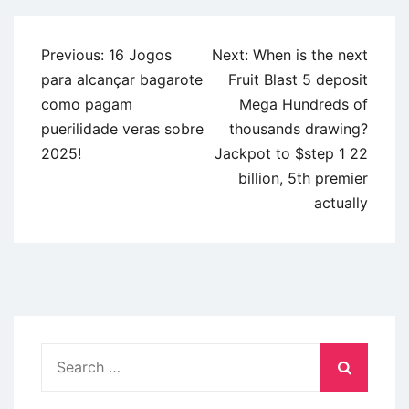
Post
Previous:
16 Jogos
Next:
When is the next
navigation
para alcançar bagarote
Fruit Blast 5 deposit
como pagam
Mega Hundreds of
puerilidade veras sobre
thousands drawing?
2025!
Jackpot to $step 1 22
billion, 5th premier
actually
Search
for: