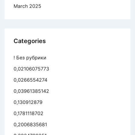
March 2025
Categories
! Без рубрики
0,02106075773
0,0266554274
0,03961385142
0,130912879
0,1781118702
0,2006835681