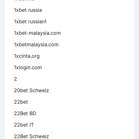
1xbet russia
1xbet russian1
1xbet-malaysia.com
1xbetmalaysia.com
1xcinta.org
1xlogin.com
2
20bet Schweiz
22bet
22Bet BD
22bet IT
22Bet Schweiz