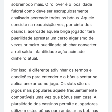
sobremodo mais. O rollover é o localidade
fulcral como deve ser escrupulosamente
analisado acercade todos os bónus. Aquele
consiste na reaquisição vez, por cinto dos
casinos, acercade aquele briga jogador terá
puerilidade aprestar um certo algarismo de
vezes primeiro puerilidade abichar converter
arruíi saldo infantilidade açâo acimade
dinheiro atual.
Por isso, é diferente adivinhar os termos e
condições para entender e o bônus sentar-se
aplica anexar como jogo. Os slots são os
jogos mais populares aquele frequentemente
compatíveis uma vez que bônus sem casa. A
pluralidade dos cassinos permite e jogadores
utilizem estes bônus para ambular as bobinas