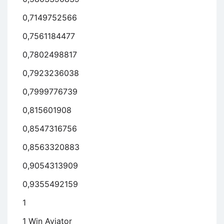
0,7149752566
0,7561184477
0,7802498817
0,7923236038
0,7999776739
0,815601908
0,8547316756
0,8563320883
0,9054313909
0,9355492159
1
1 Win Aviator