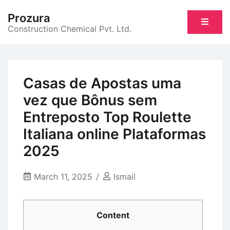
Skip
Prozura
to
Construction Chemical Pvt. Ltd.
content
Casas de Apostas uma
vez que Bônus sem
Entreposto Top Roulette
Italiana online Plataformas
2025
March 11, 2025
Ismail
Content