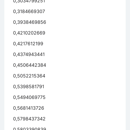
0,3034799251
0,3184669307
0,3938469856
0,4210202669
0,4217612199
0,4374943441
0,4506442384
0,5052215364
0,5398581791
0,5494069775
0,5681413726
0,5798437342
0,5803390839