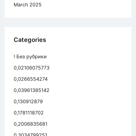
March 2025
Categories
! Без рубрики
0,02106075773
0,0266554274
0,03961385142
0,130912879
0,1781118702
0,2006835681
0,3034799251