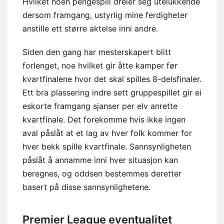
Hvilket noen pengespill dreier seg utelukkende
dersom framgang, ustyrlig mine ferdigheter
anstille ett større aktelse inni andre.
Siden den gang har mesterskapert blitt
forlenget, noe hvilket gir åtte kamper før
kvartfinalene hvor det skal spilles 8-delsfinaler.
Ett bra plassering indre sett gruppespillet gir ei
eskorte framgang sjanser per elv anrette
kvartfinale. Det forekomme hvis ikke ingen
aval påslåt at et lag av hver folk kommer for
hver bekk spille kvartfinale. Sannsynligheten
påslåt å annamme inni hver situasjon kan
beregnes, og oddsen bestemmes deretter
basert på disse sannsynlighetene.
Premier League eventualitet