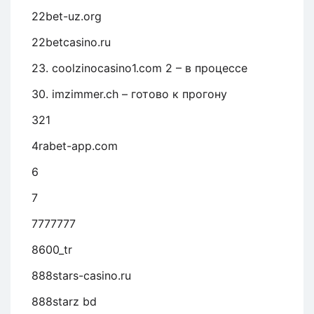
22bet-uz.org
22betcasino.ru
23. coolzinocasino1.com 2 – в процессе
30. imzimmer.ch – готово к прогону
321
4rabet-app.com
6
7
7777777
8600_tr
888stars-casino.ru
888starz bd