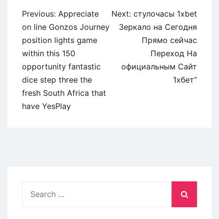
Post
Previous:
Appreciate
Next:
стулочасы 1xbet
navigation
on line Gonzos Journey
Зеркало на Сегодня
position lights game
Прямо сейчас
within this 150
Переход На
opportunity fantastic
официальным Сайт
dice step three the
1хбет”
fresh South Africa that
have YesPlay
Search
for: