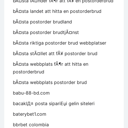
bÃ¤sta lÃ¤nder fÃ¶r att fÃ¥ en postorderbrud
bÃ¤sta landet att hitta en postorderbrud
bÃ¤sta postorder brudland
bÃ¤sta postorder brudtjÃ¤nst
bÃ¤sta riktiga postorder brud webbplatser
bÃ¤sta stÃ¤llet att fÃ¥ postorder brud
bÃ¤sta webbplats fÃ¶r att hitta en
postorderbrud
bÃ¤sta webbplats postorder brud
babu-88-bd.com
bacaklД± posta sipariЕџi gelin siteleri
baterybet1.com
bbrbet colombia