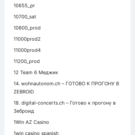
10655_pr
10700_sat
10800_prod
11000prod2
11000prod4
11200_prod
12 Team 6 Меджик
14. wohnautonom.ch – ГОТОВО К ПРОГОНУ В
ZEBROID
18. digital-concerts.ch – Готово к прогону в
Зеброид
1Win AZ Casino
1win casino spanish