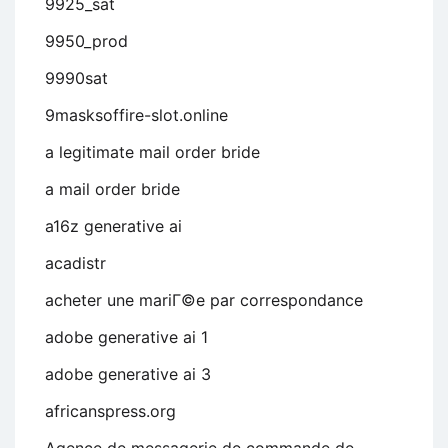
9925_sat
9950_prod
9990sat
9masksoffire-slot.online
a legitimate mail order bride
a mail order bride
a16z generative ai
acadistr
acheter une mariГ©e par correspondance
adobe generative ai 1
adobe generative ai 3
africanspress.org