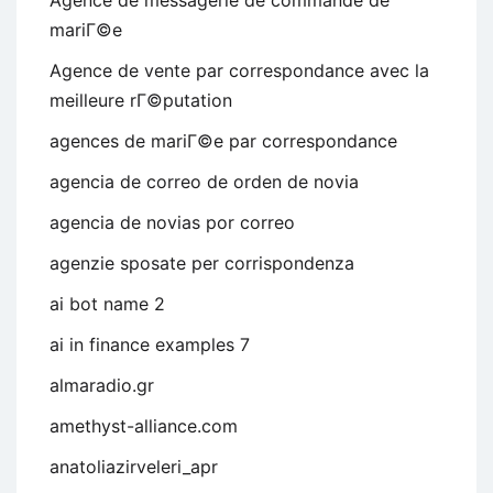
Agence de messagerie de commande de
mariГ©e
Agence de vente par correspondance avec la
meilleure rГ©putation
agences de mariГ©e par correspondance
agencia de correo de orden de novia
agencia de novias por correo
agenzie sposate per corrispondenza
ai bot name 2
ai in finance examples 7
almaradio.gr
amethyst-alliance.com
anatoliazirveleri_apr