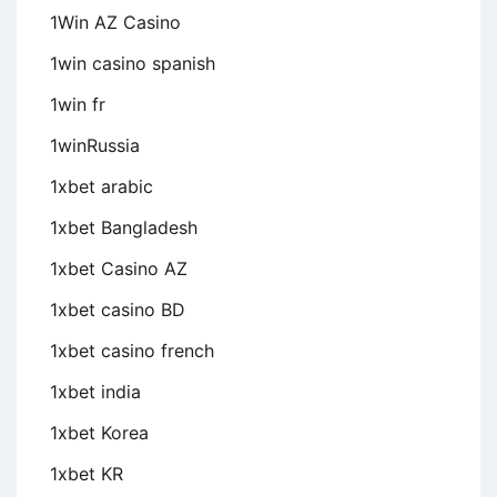
1Win AZ Casino
1win casino spanish
1win fr
1winRussia
1xbet arabic
1xbet Bangladesh
1xbet Casino AZ
1xbet casino BD
1xbet casino french
1xbet india
1xbet Korea
1xbet KR