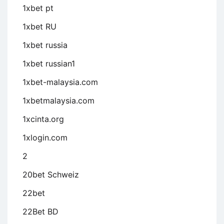
1xbet pt
1xbet RU
1xbet russia
1xbet russian1
1xbet-malaysia.com
1xbetmalaysia.com
1xcinta.org
1xlogin.com
2
20bet Schweiz
22bet
22Bet BD