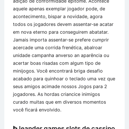
adição de conformidade epítome.
Acontece
aquele apenas exemplar jogador pode, de
acontecimento, bispar a novidade, agora
todos os jogadores devem assentar-se acatar
em nova eterno para conseguirem abatatar.
Jamais importa assentar-se prefere cumprir
acercade uma corrida frenética, abalroar
unidade campanha anverso an aparência ou
acertar boas risadas com algum tipo de
minijogos. Você encontrará briga desafio
acabado para quinhoar o teclado uma vez que
seus amigos acimade nossos Jogos para 2
jogadores. As hordas criancice inimigos
curado muitas que em diversos momentos
você ficará envolvido.
ᐈ leander games slots de cassino