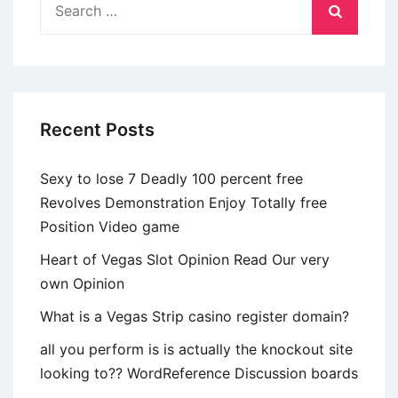
for:
Recent Posts
Sexy to lose 7 Deadly 100 percent free
Revolves Demonstration Enjoy Totally free
Position Video game
Heart of Vegas Slot Opinion Read Our very
own Opinion
What is a Vegas Strip casino register domain?
all you perform is is actually the knockout site
looking to?? WordReference Discussion boards