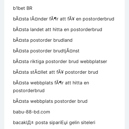
b1bet BR
bÃ¤sta lÃ¤nder fÃ¶r att fÃ¥ en postorderbrud
bÃ¤sta landet att hitta en postorderbrud
bÃ¤sta postorder brudland
bÃ¤sta postorder brudtjÃ¤nst
bÃ¤sta riktiga postorder brud webbplatser
bÃ¤sta stÃ¤llet att fÃ¥ postorder brud
bÃ¤sta webbplats fÃ¶r att hitta en
postorderbrud
bÃ¤sta webbplats postorder brud
babu-88-bd.com
bacaklД± posta sipariЕџi gelin siteleri