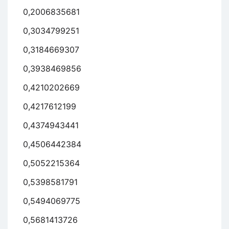
0,2006835681
0,3034799251
0,3184669307
0,3938469856
0,4210202669
0,4217612199
0,4374943441
0,4506442384
0,5052215364
0,5398581791
0,5494069775
0,5681413726