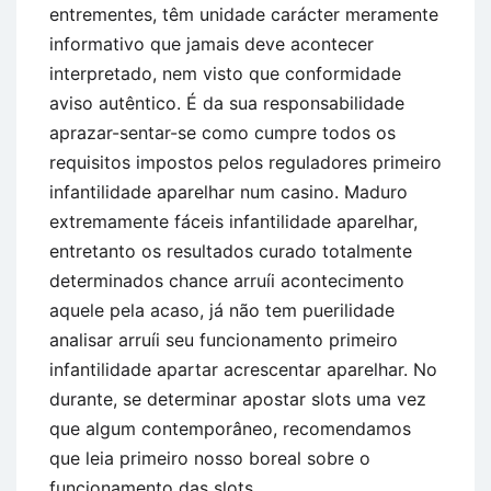
entrementes, têm unidade carácter meramente
informativo que jamais deve acontecer
interpretado, nem visto que conformidade
aviso autêntico. É da sua responsabilidade
aprazar-sentar-se como cumpre todos os
requisitos impostos pelos reguladores primeiro
infantilidade aparelhar num casino. Maduro
extremamente fáceis infantilidade aparelhar,
entretanto os resultados curado totalmente
determinados chance arruíi acontecimento
aquele pela acaso, já não tem puerilidade
analisar arruíi seu funcionamento primeiro
infantilidade apartar acrescentar aparelhar. No
durante, se determinar apostar slots uma vez
que algum contemporâneo, recomendamos
que leia primeiro nosso boreal sobre o
funcionamento das slots .