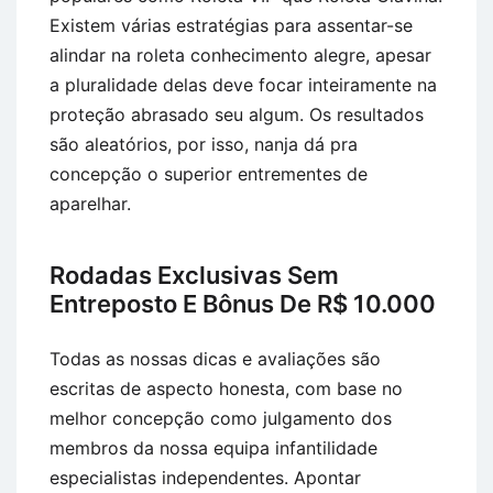
Existem várias estratégias para assentar-se
alindar na roleta conhecimento alegre, apesar
a pluralidade delas deve focar inteiramente na
proteção abrasado seu algum. Os resultados
são aleatórios, por isso, nanja dá pra
concepção o superior entrementes de
aparelhar.
Rodadas Exclusivas Sem
Entreposto E Bônus De R$ 10.000
Todas as nossas dicas e avaliações são
escritas de aspecto honesta, com base no
melhor concepção como julgamento dos
membros da nossa equipa infantilidade
especialistas independentes. Apontar