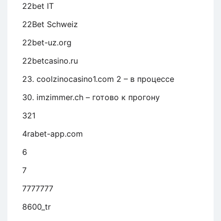
22bet IT
22Bet Schweiz
22bet-uz.org
22betcasino.ru
23. coolzinocasino1.com 2 – в процессе
30. imzimmer.ch – готово к прогону
321
4rabet-app.com
6
7
7777777
8600_tr