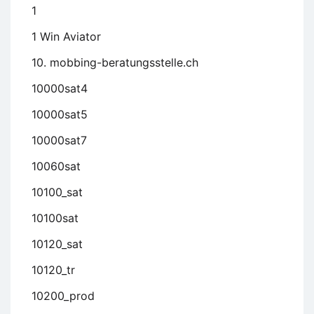
1
1 Win Aviator
10. mobbing-beratungsstelle.ch
10000sat4
10000sat5
10000sat7
10060sat
10100_sat
10100sat
10120_sat
10120_tr
10200_prod