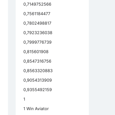
0,7149752566
0,7561184477
0,7802498817
0,7923236038
0,7999776739
0,815601908
0,8547316756
0,8563320883
0,9054313909
0,9355492159
1
1 Win Aviator