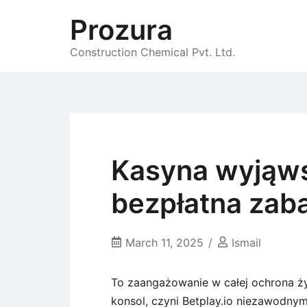
Skip
Prozura
to
content
Construction Chemical Pvt. Ltd.
Kasyna wyjąw
bezpłatna zab
March 11, 2025
Ismail
To zaangażowanie w całej ochrona ży
konsol, czyni Betplay.io niezawodn