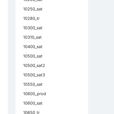
10250_sat
10280_tr
10300_sat
10310_sat
10400_sat
10500_sat
10500_sat2
10500_sat3
10550_sat
10600_prod
10600_sat
10650_tr