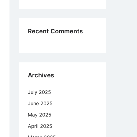
Recent Comments
Archives
July 2025
June 2025
May 2025
April 2025