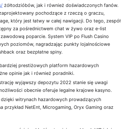
s/
żółtodzióbów, jak i również doświadczonych fanów.
 zaprojektowany pochodzące z rzeczą o graczu,
ge, który jest łatwy w całej nawigacji.
Do tego, zespół
tępny za pośrednictwem chat w żywo oraz e-list
eż zawodową poparcie. System VIP po Flush Casino
wych poziomów, nagradzając punkty lojalnościowe
shback oraz bezpłatne spiny.
bardziej prestiżowych platform hazardowych
żne opinie jak i również poradniki.
estrację wyjąwszy depozytu 2022 stanie się uwagi
 możliwości obecnie oferuje legalne krajowe kasyno.
 dzięki witrynach hazardowych prowadzących
a przykład NetEnt, Microgaming, Oryx Gaming oraz