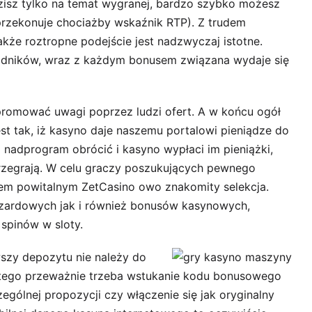
zisz tylko na temat wygranej, bardzo szybko możesz
 przekonuje chociażby wskaźnik RTP). Z trudem
kże roztropne podejście jest nadzwyczaj istotne.
adników, wraz z każdym bonusem związana wydaje się
promować uwagi poprzez ludzi ofert. A w końcu ogół
est tak, iż kasyno daje naszemu portalowi pieniądze do
 nadprogram obrócić i kasyno wypłaci im pieniążki,
rzegrają. W celu graczy poszukujących pewnego
sem powitalnym ZetCasino owo znakomity selekcja.
azardowych jak i również bonusów kasynowych,
 spinów w sloty.
szy depozytu nie należy do
 tego przeważnie trzeba wstukanie kodu bonusowego
gólnej propozycji czy włączenie się jak oryginalny