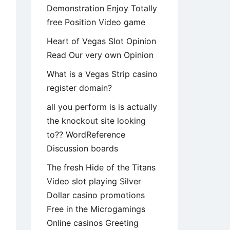
Demonstration Enjoy Totally
free Position Video game
Heart of Vegas Slot Opinion
Read Our very own Opinion
What is a Vegas Strip casino
register domain?
all you perform is is actually
the knockout site looking
to?? WordReference
Discussion boards
The fresh Hide of the Titans
Video slot playing Silver
Dollar casino promotions
Free in the Microgamings
Online casinos Greeting