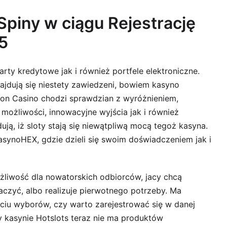
iny w ciągu Rejestrację
5
rty kredytowe jak i również portfele elektroniczne.
ajdują się niestety zawiedzeni, bowiem kasyno
mon Casino chodzi sprawdzian z wyróżnieniem,
ożliwości, innowacyjne wyjścia jak i również
ą, iż sloty stają się niewątpliwą mocą tegoż kasyna.
synoHEX, gdzie dzieli się swoim doświadczeniem jak i
żliwość dla nowatorskich odbiorców, jacy chcą
aczyć, albo realizuje pierwotnego potrzeby. Ma
ciu wyborów, czy warto zarejestrować się w danej
zy kasynie Hotslots teraz nie ma produktów