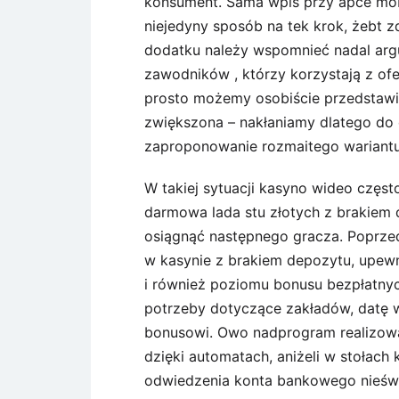
konsument. Sama wpis przy apce mob
niejedyny sposób na tek krok, żebt
dodatku należy wspomnieć nadal arg
zawodników , którzy korzystają z of
prosto możemy osobiście przedstawić
zwiększona – nakłaniamy dlatego do
zaproponowanie rozmaitego wariantu 
W takiej sytuacji kasyno wideo częs
darmowa lada stu złotych z brakiem
osiągnąć następnego gracza. Poprze
w kasynie z brakiem depozytu, upewnij
i również poziomu bonusu bezpłatnyc
potrzeby dotyczące zakładów, datę w
bonusowi. Owo nadprogram realizow
dzięki automatach, aniżeli w stołach
odwiedzenia konta bankowego nieświa