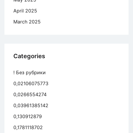
April 2025
March 2025
Categories
! Без рубрики
0,02106075773
0,0266554274
0,03961385142
0,130912879
0,1781118702