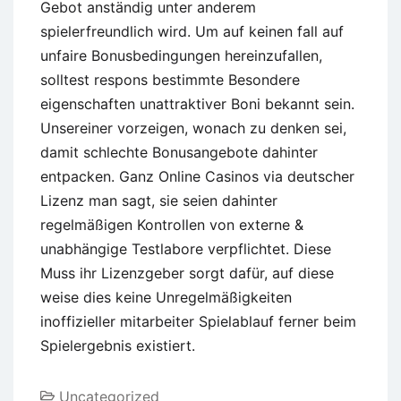
Gebot anständig unter anderem
spielerfreundlich wird. Um auf keinen fall auf
unfaire Bonusbedingungen hereinzufallen,
solltest respons bestimmte Besondere
eigenschaften unattraktiver Boni bekannt sein.
Unsereiner vorzeigen, wonach zu denken sei,
damit schlechte Bonusangebote dahinter
entpacken. Ganz Online Casinos via deutscher
Lizenz man sagt, sie seien dahinter
regelmäßigen Kontrollen von externe &
unabhängige Testlabore verpflichtet. Diese
Muss ihr Lizenzgeber sorgt dafür, auf diese
weise dies keine Unregelmäßigkeiten
inoffizieller mitarbeiter Spielablauf ferner beim
Spielergebnis existiert.
Uncategorized