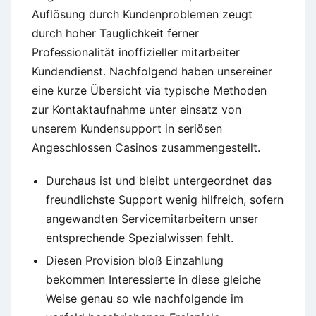
Auflösung durch Kundenproblemen zeugt
durch hoher Tauglichkeit ferner
Professionalität inoffizieller mitarbeiter
Kundendienst. Nachfolgend haben unsereiner
eine kurze Übersicht via typische Methoden
zur Kontaktaufnahme unter einsatz von
unserem Kundensupport in seriösen
Angeschlossen Casinos zusammengestellt.
Durchaus ist und bleibt untergeordnet das
freundlichste Support wenig hilfreich, sofern
angewandten Servicemitarbeitern unser
entsprechende Spezialwissen fehlt.
Diesen Provision bloß Einzahlung
bekommen Interessierte in diese gleiche
Weise genau so wie nachfolgende im