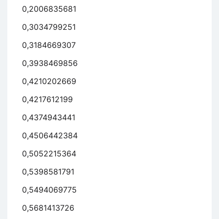
0,2006835681
0,3034799251
0,3184669307
0,3938469856
0,4210202669
0,4217612199
0,4374943441
0,4506442384
0,5052215364
0,5398581791
0,5494069775
0,5681413726