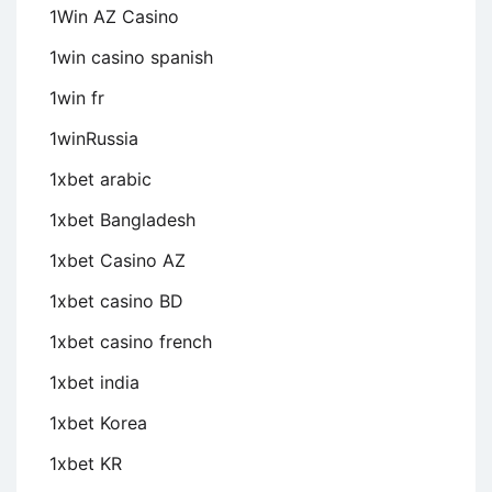
1Win AZ Casino
1win casino spanish
1win fr
1winRussia
1xbet arabic
1xbet Bangladesh
1xbet Casino AZ
1xbet casino BD
1xbet casino french
1xbet india
1xbet Korea
1xbet KR