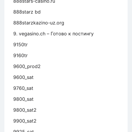
888stars-casino.ru
888starz bd
888starzkazino-uz.org
9. vegasino.ch – Готово к постингу
9150tr
9160tr
9600_prod2
9600_sat
9760_sat
9800_sat
9800_sat2
9900_sat2
9925_sat