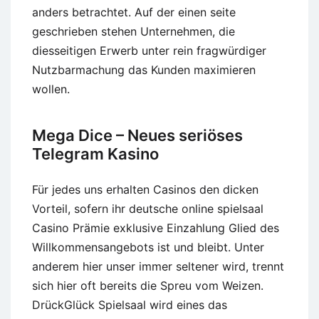
anders betrachtet. Auf der einen seite
geschrieben stehen Unternehmen, die
diesseitigen Erwerb unter rein fragwürdiger
Nutzbarmachung das Kunden maximieren
wollen.
Mega Dice – Neues seriöses
Telegram Kasino
Für jedes uns erhalten Casinos den dicken
Vorteil, sofern ihr deutsche online spielsaal
Casino Prämie exklusive Einzahlung Glied des
Willkommensangebots ist und bleibt. Unter
anderem hier unser immer seltener wird, trennt
sich hier oft bereits die Spreu vom Weizen.
DrückGlück Spielsaal wird eines das