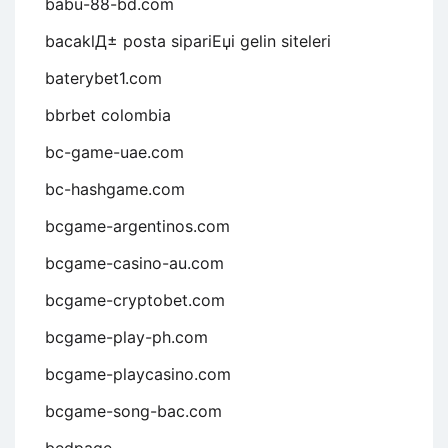
babu-88-bd.com
bacaklД± posta sipariЕџi gelin siteleri
baterybet1.com
bbrbet colombia
bc-game-uae.com
bc-hashgame.com
bcgame-argentinos.com
bcgame-casino-au.com
bcgame-cryptobet.com
bcgame-play-ph.com
bcgame-playcasino.com
bcgame-song-bac.com