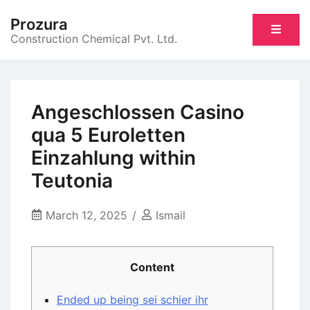
Skip
Prozura
to
Construction Chemical Pvt. Ltd.
content
Angeschlossen Casino
qua 5 Euroletten
Einzahlung within
Teutonia
March 12, 2025
Ismail
Content
Ended up being sei schier ihr