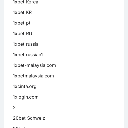
1xbet Korea
1xbet KR
1xbet pt
1xbet RU
1xbet russia
1xbet russian1
1xbet-malaysia.com
1xbetmalaysia.com
1xcinta.org
1xlogin.com
2
20bet Schweiz