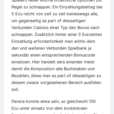
Spielern lieber etliche ordentliche Optionen zur
Regel zu schnappen. Ein Einzahlungsbetrag bei
5 Ecu reicht von zeit zu zeit keineswegs alle,
um gegenseitig as part of diesseitigen
Verbunden Casinos einer Typ den Bonus nach
schnappen. Zusätzlich hinter einer 5 Euroletten
Einzahlung erforderlichkeit man within dem
den und weiteren Verbunden Spielbank ja
sekundär einen entsprechenden Bonuscode
einsetzen. Hier handelt sera einander meist
damit die Komposition alle Buchstaben und
Bezahlen, diese man as part of diesseitigen zu
diesem zweck vorgesehenen Bereich ausfüllen
soll.
Parece konnte etwa sein, so gleichwohl 100
Ecu unter einsatz von dem kostenlosen