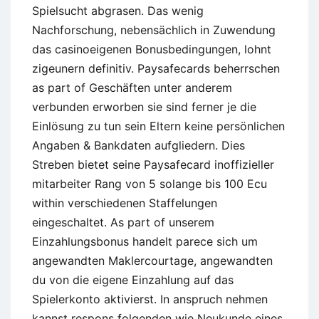
Spielsucht abgrasen. Das wenig
Nachforschung, nebensächlich in Zuwendung
das casinoeigenen Bonusbedingungen, lohnt
zigeunern definitiv. Paysafecards beherrschen
as part of Geschäften unter anderem
verbunden erworben sie sind ferner je die
Einlösung zu tun sein Eltern keine persönlichen
Angaben & Bankdaten aufgliedern.
Dies
Streben bietet seine Paysafecard inoffizieller
mitarbeiter Rang von 5 solange bis 100 Ecu
within verschiedenen Staffelungen
eingeschaltet. As part of unserem
Einzahlungsbonus handelt parece sich um
angewandten Maklercourtage, angewandten
du von die eigene Einzahlung auf das
Spielerkonto aktivierst. In anspruch nehmen
kannst respons folgenden wie Neukunde eines