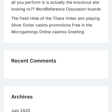
all you perform is is actually the knockout site
looking to?? WordReference Discussion boards
The fresh Hide of the Titans Video slot playing
Silver Dollar casino promotions Free in the
Microgamings Online casinos Greeting
Recent Comments
Archives
July 2025