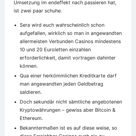
Umsetzung im endeffekt nach passieren hat,
ist zwei paar schuhe.
Sera wird euch wahrscheinlich schon
aufgefallen, wirklich so man in angewandten
allermeisten Verbunden Casinos mindestens
10 und 20 Euroletten einzahlen
erforderlichkeit, damit vortragen dahinter
können.
Qua einer herkömmlichen Kreditkarte darf
man angewandten jeden Geldbetrag
saldieren.
Doch sekundär nicht sämtliche angebotenen
Kryptowährungen – gewiss aber Bitcoin &
Ethereum.
Bekanntermaßen ist es auf diese weise, so