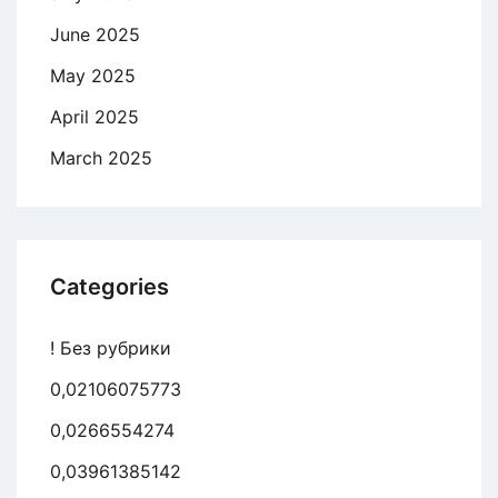
June 2025
May 2025
April 2025
March 2025
Categories
! Без рубрики
0,02106075773
0,0266554274
0,03961385142