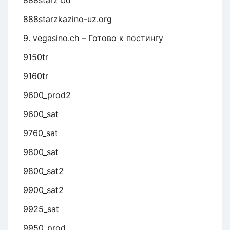
888starzkazino-uz.org
9. vegasino.ch – Готово к постингу
9150tr
9160tr
9600_prod2
9600_sat
9760_sat
9800_sat
9800_sat2
9900_sat2
9925_sat
9950_prod