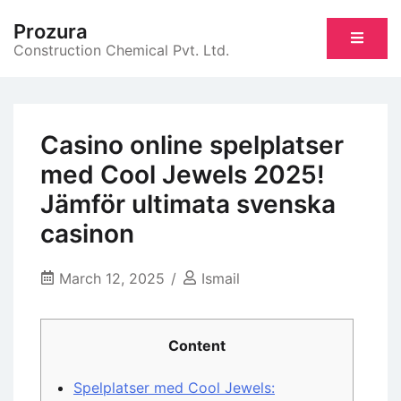
Skip
Prozura
to
Construction Chemical Pvt. Ltd.
content
Casino online spelplatser
med Cool Jewels 2025!
Jämför ultimata svenska
casinon
March 12, 2025
Ismail
Content
Spelplatser med Cool Jewels: