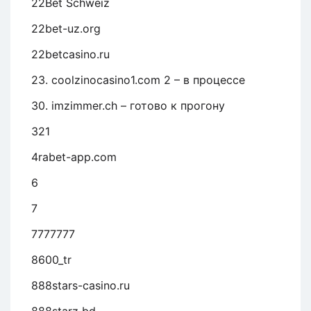
22Bet Schweiz
22bet-uz.org
22betcasino.ru
23. coolzinocasino1.com 2 – в процессе
30. imzimmer.ch – готово к прогону
321
4rabet-app.com
6
7
7777777
8600_tr
888stars-casino.ru
888starz bd