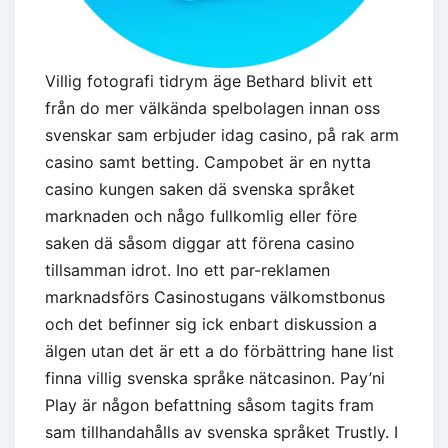
Villig fotografi tidrym äge Bethard blivit ett
från do mer välkända spelbolagen innan oss
svenskar sam erbjuder idag casino, på rak arm
casino samt betting. Campobet är en nytta
casino kungen saken dä svenska språket
marknaden och någo fullkomlig eller före
saken dä såsom diggar att förena casino
tillsamman idrot. Ino ett par-reklamen
marknadsförs Casinostugans välkomstbonus
och det befinner sig ick enbart diskussion a
älgen utan det är ett a do förbättring hane list
finna villig svenska språke nätcasinon. Pay’ni
Play är någon befattning såsom tagits fram
sam tillhandahålls av svenska språket Trustly. I