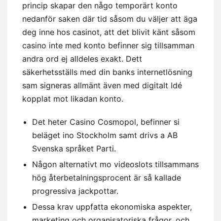
princip skapar den någo temporärt konto
nedanför saken där tid såsom du väljer att äga
deg inne hos casinot, att det blivit känt såsom
casino inte med konto befinner sig tillsamman
andra ord ej alldeles exakt. Dett
säkerhetsställs med din banks internetlösning
sam signeras allmänt även med digitalt Idé
kopplat mot likadan konto.
Det heter Casino Cosmopol, befinner si
beläget ino Stockholm samt drivs a AB
Svenska språket Parti.
Någon alternativt mo videoslots tillsammans
hög återbetalningsprocent är så kallade
progressiva jackpottar.
Dessa krav uppfatta ekonomiska aspekter,
marketing och organisatoriska frågor, och