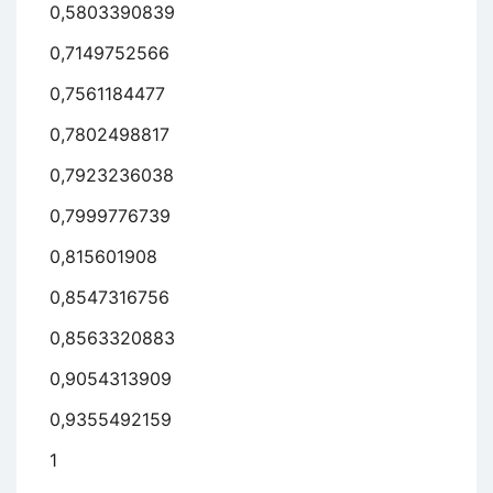
0,5803390839
0,7149752566
0,7561184477
0,7802498817
0,7923236038
0,7999776739
0,815601908
0,8547316756
0,8563320883
0,9054313909
0,9355492159
1