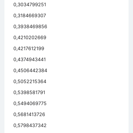
0,3034799251
0,3184669307
0,3938469856
0,4210202669
0,4217612199
0,4374943441
0,4506442384
0,5052215364
0,5398581791
0,5494069775
0,5681413726
0,5798437342