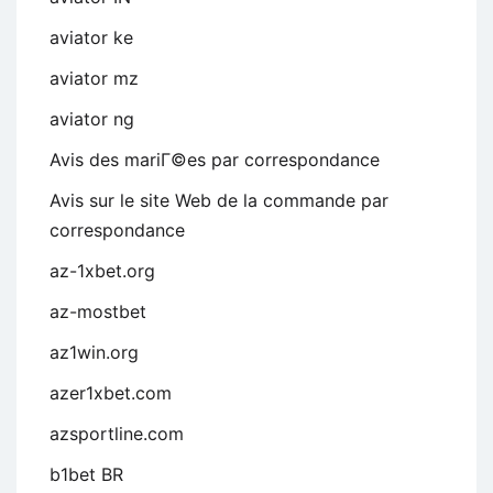
aviator ke
aviator mz
aviator ng
Avis des mariГ©es par correspondance
Avis sur le site Web de la commande par
correspondance
az-1xbet.org
az-mostbet
az1win.org
azer1xbet.com
azsportline.com
b1bet BR