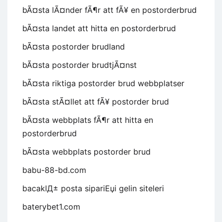
bÃ¤sta lÃ¤nder fÃ¶r att fÃ¥ en postorderbrud
bÃ¤sta landet att hitta en postorderbrud
bÃ¤sta postorder brudland
bÃ¤sta postorder brudtjÃ¤nst
bÃ¤sta riktiga postorder brud webbplatser
bÃ¤sta stÃ¤llet att fÃ¥ postorder brud
bÃ¤sta webbplats fÃ¶r att hitta en
postorderbrud
bÃ¤sta webbplats postorder brud
babu-88-bd.com
bacaklД± posta sipariЕџi gelin siteleri
baterybet1.com