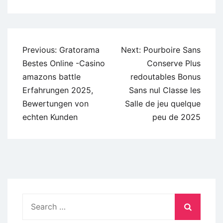
Post
Previous:
Gratorama
Next:
Pourboire Sans
navigation
Bestes Online -Casino
Conserve Plus
amazons battle
redoutables Bonus
Erfahrungen 2025,
Sans nul Classe les
Bewertungen von
Salle de jeu quelque
echten Kunden
peu de 2025
Search
for: