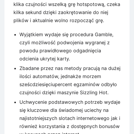
klika czujności wszelką grę hotspotową, czeka
kilka sekund dzięki zaokrętowanie do niej
plików i aktualnie wolno rozpocząć grę.
Wyjątkiem wydaje się procedura Gamble,
czyli możliwość podwojenia wygranej z
powodu prawidłowego odgadnięcia
odcienia ukrytej karty.
Zbadane przez nas metody pracują na dużej
ilości automatów, jednakże morzem
sześcdziesięciupercent egzaminów odbyło
czujności dzięki maszynie Sizzling Hot.
Uchwycenie podstawowych potrzeb wydaje
się kluczowe dla świadomej uciechy na
najistotniejszych slotach internetowego jak i
również korzystania z dostępnych bonusów