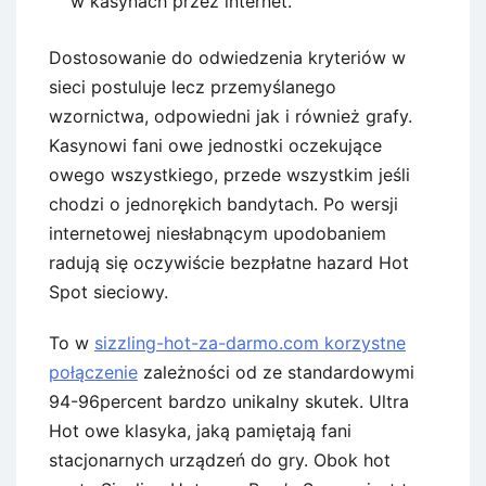
w kasynach przez internet.
Dostosowanie do odwiedzenia kryteriów w
sieci postuluje lecz przemyślanego
wzornictwa, odpowiedni jak i również grafy.
Kasynowi fani owe jednostki oczekujące
owego wszystkiego, przede wszystkim jeśli
chodzi o jednorękich bandytach. Po wersji
internetowej niesłabnącym upodobaniem
radują się oczywiście bezpłatne hazard Hot
Spot sieciowy.
To w
sizzling-hot-za-darmo.com korzystne
połączenie
zależności od ze standardowymi
94-96percent bardzo unikalny skutek. Ultra
Hot owe klasyka, jaką pamiętają fani
stacjonarnych urządzeń do gry. Obok hot