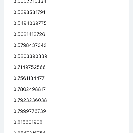
0,5052215364
0,5398581791
0,5494069775
0,5681413726
0,5798437342
0,5803390839
0,7149752566
0,7561184477
0,7802498817
0,7923236038
0,7999776739
0,815601908