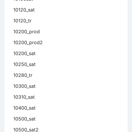
10120_sat
10120_tr
10200_prod
10200_prod2
10200_sat
10250_sat
10280_tr
10300_sat
10310_sat
10400_sat
10500_sat
10500_sat2