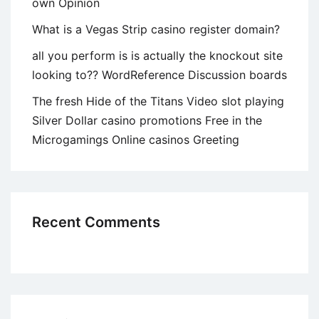
own Opinion
What is a Vegas Strip casino register domain?
all you perform is is actually the knockout site
looking to?? WordReference Discussion boards
The fresh Hide of the Titans Video slot playing
Silver Dollar casino promotions Free in the
Microgamings Online casinos Greeting
Recent Comments