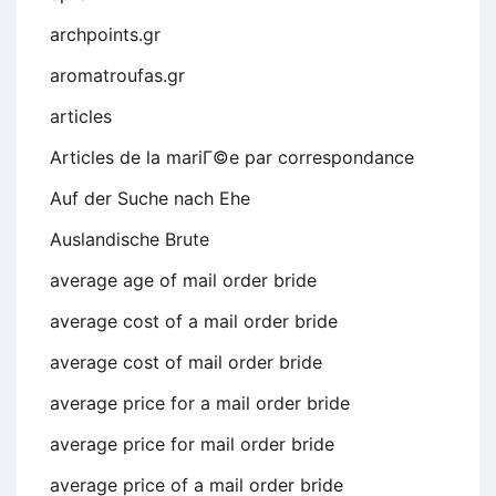
archpoints.gr
aromatroufas.gr
articles
Articles de la mariГ©e par correspondance
Auf der Suche nach Ehe
Auslandische Brute
average age of mail order bride
average cost of a mail order bride
average cost of mail order bride
average price for a mail order bride
average price for mail order bride
average price of a mail order bride