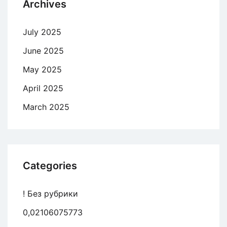
Archives
July 2025
June 2025
May 2025
April 2025
March 2025
Categories
! Без рубрики
0,02106075773