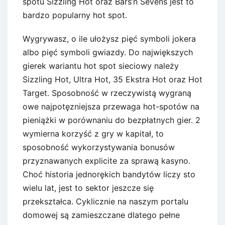
spotu Sizzling Hot oraz Bars’n Sevens jest to
bardzo popularny hot spot.
Wygrywasz, o ile ułożysz pięć symboli jokera
albo pięć symboli gwiazdy. Do największych
gierek wariantu hot spot sieciowy należy
Sizzling Hot, Ultra Hot, 35 Ekstra Hot oraz Hot
Target. Sposobność w rzeczywistą wygraną
owe najpotęzniejsza przewaga hot-spotów na
pieniążki w porównaniu do bezpłatnych gier. 2
wymierna korzyść z gry w kapitał, to
sposobność wykorzystywania bonusów
przyznawanych explicite za sprawą kasyno.
Choć historia jednorękich bandytów liczy sto
wielu lat, jest to sektor jeszcze się
przekształca. Cyklicznie na naszym portalu
domowej są zamieszczane dlatego pełne