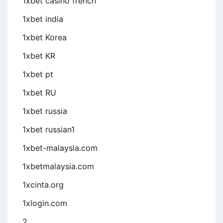
1xbet casino french
1xbet india
1xbet Korea
1xbet KR
1xbet pt
1xbet RU
1xbet russia
1xbet russian1
1xbet-malaysia.com
1xbetmalaysia.com
1xcinta.org
1xlogin.com
2