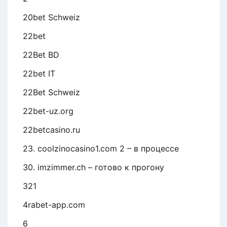
20bet Schweiz
22bet
22Bet BD
22bet IT
22Bet Schweiz
22bet-uz.org
22betcasino.ru
23. coolzinocasino1.com 2 – в процессе
30. imzimmer.ch – готово к прогону
321
4rabet-app.com
6