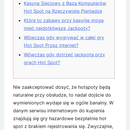
Kasyna Sieciowy z Bazą Komputerów
Hot Spot na Rzeczywiste Pieniądze
Które to zabawy przy kasynie mogą
mieć najdotkliwsze Jackpoty?
Wówczas gdy wygrywać w całej gry
Hot Spot Przez internet?
Wówczas gdy dotrzeć jackpota przy
grach Hot Spot?
Nie zaakceptować dosyć, że hotspoty będą
naturalne przy obsłudze, to nadal dojście do
wymienionych wydaje się w ogóle banalny. W
danym serwisu internetowym do kupienia
znajdują się gry hazardowe bezpłatnie hot
spot z brakiem rejestrowania się.
Zwyczajnie,