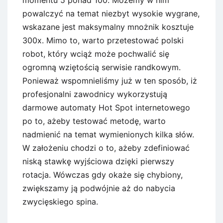
momentu 5 ponad 100. Możemy w nim
powalczyć na temat niezbyt wysokie wygrane,
wskazane jest maksymalny mnożnik kosztuje
300x. Mimo to, warto przetestować polski
robot, który wciąż może pochwalić się
ogromną wziętością serwisie randkowym.
Ponieważ wspomnieliśmy już w ten sposób, iż
profesjonalni zawodnicy wykorzystują
darmowe automaty Hot Spot internetowego
po to, ażeby testować metodę, warto
nadmienić na temat wymienionych kilka słów.
W założeniu chodzi o to, ażeby zdefiniować
niską stawkę wyjściowa dzięki pierwszy
rotacja. Wówczas gdy okaże się chybiony,
zwiększamy ją podwójnie aż do nabycia
zwycięskiego spina.