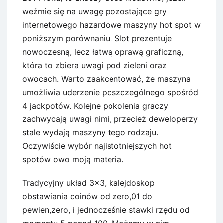
weźmie się na uwagę pozostające gry
internetowego hazardowe maszyny hot spot w
poniższym porównaniu. Slot prezentuje
nowoczesną, lecz łatwą oprawą graficzną,
która to zbiera uwagi pod zieleni oraz
owocach. Warto zaakcentować, że maszyna
umożliwia uderzenie poszczególnego spośród
4 jackpotów. Kolejne pokolenia graczy
zachwycają uwagi nimi, przecież deweloperzy
stale wydają maszyny tego rodzaju.
Oczywiście wybór najistotniejszych hot
spotów owo moją materia.
Tradycyjny układ 3×3, kalejdoskop
obstawiania coinów od zero,01 do
pewien,zero, i jednocześnie stawki rzędu od