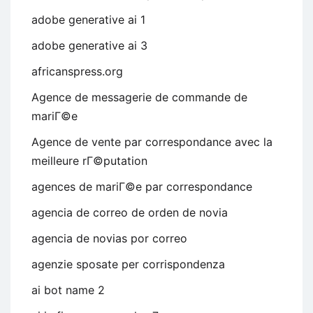
adobe generative ai 1
adobe generative ai 3
africanspress.org
Agence de messagerie de commande de
mariГ©e
Agence de vente par correspondance avec la
meilleure rГ©putation
agences de mariГ©e par correspondance
agencia de correo de orden de novia
agencia de novias por correo
agenzie sposate per corrispondenza
ai bot name 2