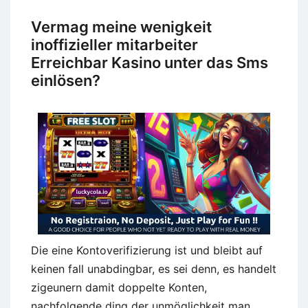
Vermag meine wenigkeit
inoffizieller mitarbeiter
Erreichbar Kasino unter das Sms
einlösen?
Die eine Kontoverifizierung ist und bleibt auf
keinen fall unabdingbar, es sei denn, es handelt
zigeunern damit doppelte Konten,
nachfolgende ding der unmöglichkeit man