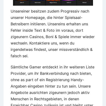
Unsereiner besitzen zudem Progressiv nach
unserer Homepage, die hinter Spielsaal-
Betreibern initiieren. Unsereins erhalten uns
Fehler inside Text & Foto im voraus, dort
zigeunern Casinos, Boni & Spiele immer wieder
wechseln. Kontaktiere uns, wenn du
irgendetwas findest, unser missverständlich &
falsch sei.
Sämtliche Gamer entdeckt in ihr weiteren Liste
Provider, um ihr Bankverbindung nach bieten,
ohne as part of ein Registrierung Handy-
Angaben eingeben hinter zu tun sein. Unsere
Angebote ausrichten zigeunern jedoch aktiv
Menschen in Rechtsgebieten, in denen
Erreichbar Casino zulässig ist und bleibt unter