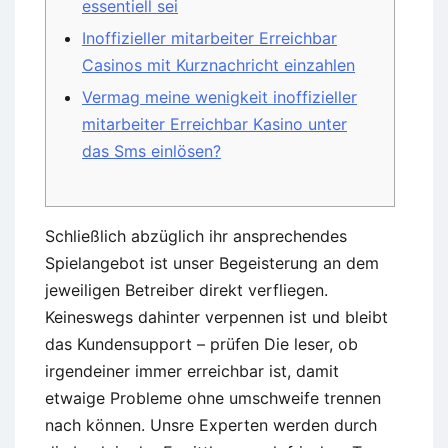
essentiell sei
Inoffizieller mitarbeiter Erreichbar
Casinos mit Kurznachricht einzahlen
Vermag meine wenigkeit inoffizieller
mitarbeiter Erreichbar Kasino unter
das Sms einlösen?
Schließlich abzüglich ihr ansprechendes
Spielangebot ist unser Begeisterung an dem
jeweiligen Betreiber direkt verfliegen.
Keineswegs dahinter verpennen ist und bleibt
das Kundensupport – prüfen Die leser, ob
irgendeiner immer erreichbar ist, damit
etwaige Probleme ohne umschweife trennen
nach können. Unsre Experten werden durch