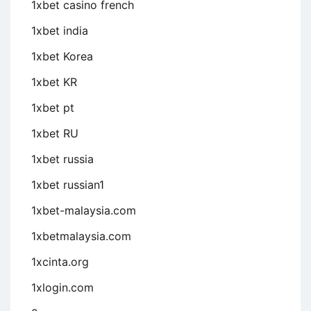
1xbet casino french
1xbet india
1xbet Korea
1xbet KR
1xbet pt
1xbet RU
1xbet russia
1xbet russian1
1xbet-malaysia.com
1xbetmalaysia.com
1xcinta.org
1xlogin.com