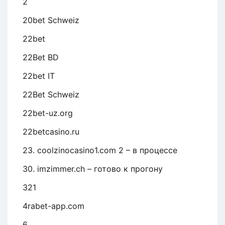
2
20bet Schweiz
22bet
22Bet BD
22bet IT
22Bet Schweiz
22bet-uz.org
22betcasino.ru
23. coolzinocasino1.com 2 – в процессе
30. imzimmer.ch – готово к прогону
321
4rabet-app.com
6