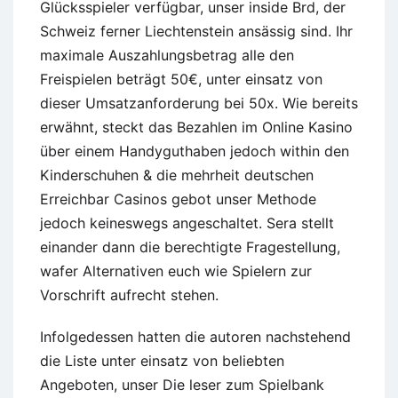
Glücksspieler verfügbar, unser inside Brd, der
Schweiz ferner Liechtenstein ansässig sind. Ihr
maximale Auszahlungsbetrag alle den
Freispielen beträgt 50€, unter einsatz von
dieser Umsatzanforderung bei 50x. Wie bereits
erwähnt, steckt das Bezahlen im Online Kasino
über einem Handyguthaben jedoch within den
Kinderschuhen & die mehrheit deutschen
Erreichbar Casinos gebot unser Methode
jedoch keineswegs angeschaltet. Sera stellt
einander dann die berechtigte Fragestellung,
wafer Alternativen euch wie Spielern zur
Vorschrift aufrecht stehen.
Infolgedessen hatten die autoren nachstehend
die Liste unter einsatz von beliebten
Angeboten, unser Die leser zum Spielbank