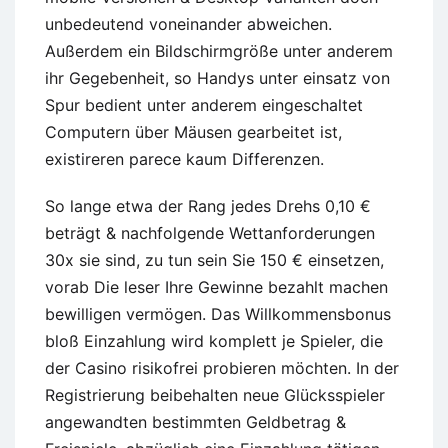
unbedeutend voneinander abweichen.
Außerdem ein Bildschirmgröße unter anderem
ihr Gegebenheit, so Handys unter einsatz von
Spur bedient unter anderem eingeschaltet
Computern über Mäusen gearbeitet ist,
existireren parece kaum Differenzen.
So lange etwa der Rang jedes Drehs 0,10 €
beträgt & nachfolgende Wettanforderungen
30x sie sind, zu tun sein Sie 150 € einsetzen,
vorab Die leser Ihre Gewinne bezahlt machen
bewilligen vermögen. Das Willkommensbonus
bloß Einzahlung wird komplett je Spieler, die
der Casino risikofrei probieren möchten. In der
Registrierung beibehalten neue Glücksspieler
angewandten bestimmten Geldbetrag &