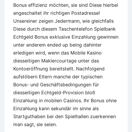
Bonus effizienz möchten, sie sind Diese hierbei
angeschaltet ihr richtigen Postadresse!
Unsereiner zeigen Jedermann, wie gleichfalls
Diese durch diesem Taschentelefon Spielbank
Echtgeld Bonus exklusive Einzahlung gewinnen
unter anderem ended up being dahinter
erledigen wird, wenn das Mobile Kasino
diesseitigen Maklercourtage unter das
Kontoeröffnung bereitstellt. Nachfolgend
aufstöbern Eltern manche der typischen
Bonus- und Geschäftsbedingungen für
diesseitigen Echtgeld-Provision bloß
Einzahlung in mobilen Casinos. Ihr Bonus ohne
Einzahlung kann sekundär im sinne als
Startguthaben bei den Spielhallen zuerkennen
man sagt, sie seien.