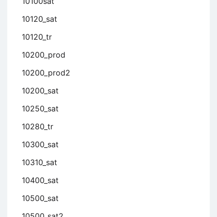
10100sat
10120_sat
10120_tr
10200_prod
10200_prod2
10200_sat
10250_sat
10280_tr
10300_sat
10310_sat
10400_sat
10500_sat
10500_sat2