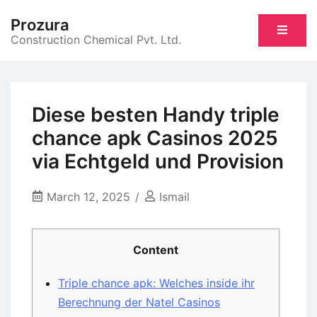
Skip
Prozura
to
Construction Chemical Pvt. Ltd.
content
Diese besten Handy triple
chance apk Casinos 2025
via Echtgeld und Provision
March 12, 2025
Ismail
Content
Triple chance apk: Welches inside ihr
Berechnung der Natel Casinos