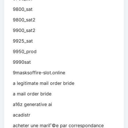
9800_sat
9800_sat2
9900_sat2
9925_sat
9950_prod
9990sat
9masksoffire-slot.online
a legitimate mail order bride
a mail order bride
a16z generative ai
acadistr
acheter une mariГ©e par correspondance