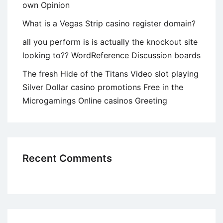
own Opinion
What is a Vegas Strip casino register domain?
all you perform is is actually the knockout site
looking to?? WordReference Discussion boards
The fresh Hide of the Titans Video slot playing
Silver Dollar casino promotions Free in the
Microgamings Online casinos Greeting
Recent Comments