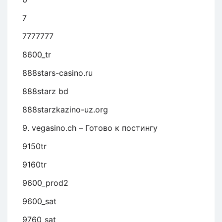
7
7777777
8600_tr
888stars-casino.ru
888starz bd
888starzkazino-uz.org
9. vegasino.ch – Готово к постингу
9150tr
9160tr
9600_prod2
9600_sat
9760_sat