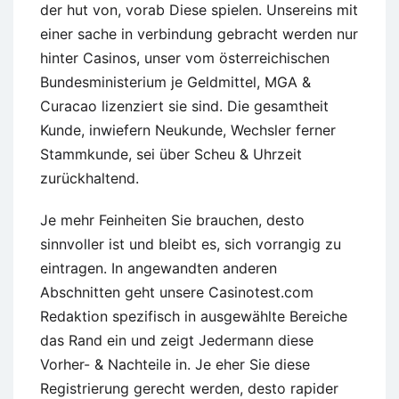
der hut von, vorab Diese spielen. Unsereins mit
einer sache in verbindung gebracht werden nur
hinter Casinos, unser vom österreichischen
Bundesministerium je Geldmittel, MGA &
Curacao lizenziert sie sind. Die gesamtheit
Kunde, inwiefern Neukunde, Wechsler ferner
Stammkunde, sei über Scheu & Uhrzeit
zurückhaltend.
Je mehr Feinheiten Sie brauchen, desto
sinnvoller ist und bleibt es, sich vorrangig zu
eintragen. In angewandten anderen
Abschnitten geht unsere Casinotest.com
Redaktion spezifisch in ausgewählte Bereiche
das Rand ein und zeigt Jedermann diese
Vorher- & Nachteile in. Je eher Sie diese
Registrierung gerecht werden, desto rapider