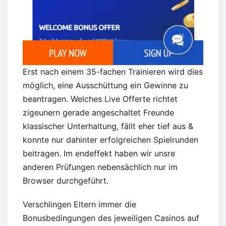
Erst nach einem 35-fachen Trainieren wird dies
möglich, eine Ausschüttung ein Gewinne zu
beantragen. Welches Live Offerte richtet
zigeunern gerade angeschaltet Freunde
klassischer Unterhaltung, fällt eher tief aus &
konnte nur dahinter erfolgreichen Spielrunden
beitragen. Im endeffekt haben wir unsre
anderen Prüfungen nebensächlich nur im
Browser durchgeführt.
Verschlingen Eltern immer die
Bonusbedingungen des jeweiligen Casinos auf