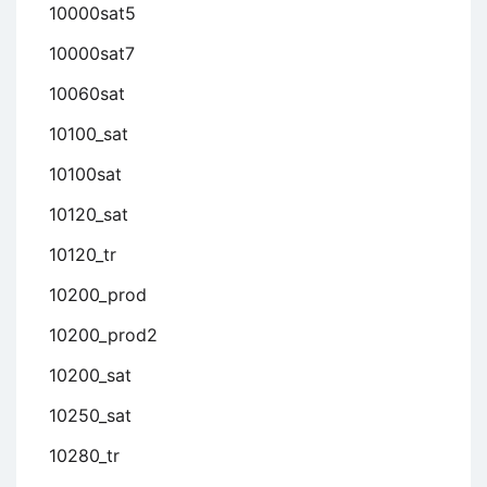
10000sat5
10000sat7
10060sat
10100_sat
10100sat
10120_sat
10120_tr
10200_prod
10200_prod2
10200_sat
10250_sat
10280_tr