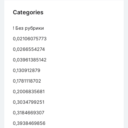
Categories
! Без рубрики
0,02106075773
0,0266554274
0,03961385142
0,130912879
0,1781118702
0,2006835681
0,3034799251
0,3184669307
0,3938469856