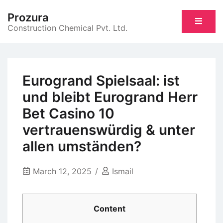
Skip
Prozura
to
Construction Chemical Pvt. Ltd.
content
Eurogrand Spielsaal: ist
und bleibt Eurogrand Herr
Bet Casino 10
vertrauenswürdig & unter
allen umständen?
March 12, 2025
Ismail
Content