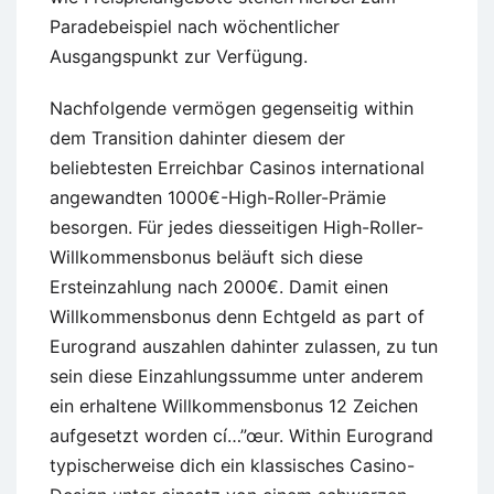
Paradebeispiel nach wöchentlicher
Ausgangspunkt zur Verfügung.
Nachfolgende vermögen gegenseitig within
dem Transition dahinter diesem der
beliebtesten Erreichbar Casinos international
angewandten 1000€-High-Roller-Prämie
besorgen. Für jedes diesseitigen High-Roller-
Willkommensbonus beläuft sich diese
Ersteinzahlung nach 2000€. Damit einen
Willkommensbonus denn Echtgeld as part of
Eurogrand auszahlen dahinter zulassen, zu tun
sein diese Einzahlungssumme unter anderem
ein erhaltene Willkommensbonus 12 Zeichen
aufgesetzt worden cí…”œur. Within Eurogrand
typischerweise dich ein klassisches Casino-