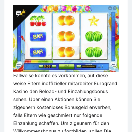
Fallweise konnte es vorkommen, auf diese
weise Eltern inoffizieller mitarbeiter Eurogrand
Kasino den Reload- und Einzahlungsbonus
sehen. Über einen Aktionen können Sie
zigeunern kostenloses Bonusgeld erwerben,
falls Eltern wie geschmiert nur folgende
Einzahlung schaffen. Um zigeunern für den
Willkommensbonus zu fortbilden, sollen Die