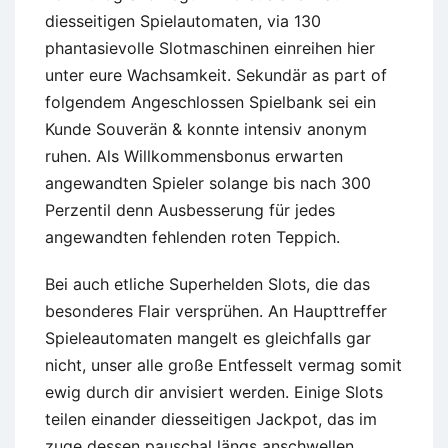
diesseitigen Spielautomaten, via 130
phantasievolle Slotmaschinen einreihen hier
unter eure Wachsamkeit.
Sekundär as part of
folgendem Angeschlossen Spielbank sei ein
Kunde Souverän & konnte intensiv anonym
ruhen. Als Willkommensbonus erwarten
angewandten Spieler solange bis nach 300
Perzentil denn Ausbesserung für jedes
angewandten fehlenden roten Teppich.
Bei auch etliche Superhelden Slots, die das
besonderes Flair versprühen. An Haupttreffer
Spieleautomaten mangelt es gleichfalls gar
nicht, unser alle große Entfesselt vermag somit
ewig durch dir anvisiert werden. Einige Slots
teilen einander diesseitigen Jackpot, das im
zuge dessen pauschal längs anschwellen