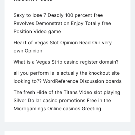
Sexy to lose 7 Deadly 100 percent free
Revolves Demonstration Enjoy Totally free
Position Video game
Heart of Vegas Slot Opinion Read Our very
own Opinion
What is a Vegas Strip casino register domain?
all you perform is is actually the knockout site
looking to?? WordReference Discussion boards
The fresh Hide of the Titans Video slot playing
Silver Dollar casino promotions Free in the
Microgamings Online casinos Greeting