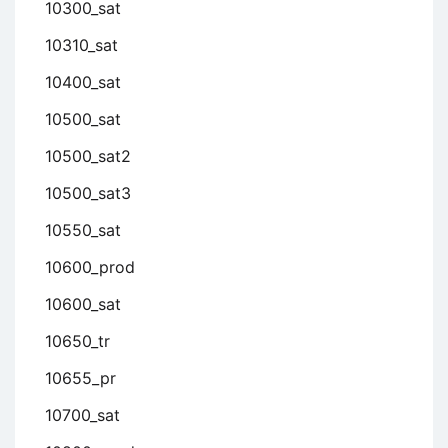
10300_sat
10310_sat
10400_sat
10500_sat
10500_sat2
10500_sat3
10550_sat
10600_prod
10600_sat
10650_tr
10655_pr
10700_sat