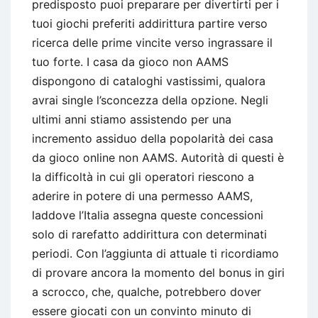
predisposto puoi preparare per divertirti per i
tuoi giochi preferiti addirittura partire verso
ricerca delle prime vincite verso ingrassare il
tuo forte. I casa da gioco non AAMS
dispongono di cataloghi vastissimi, qualora
avrai single l’sconcezza della opzione. Negli
ultimi anni stiamo assistendo per una
incremento assiduo della popolarità dei casa
da gioco online non AAMS. Autorità di questi è
la difficoltà in cui gli operatori riescono a
aderire in potere di una permesso AAMS,
laddove l’Italia assegna queste concessioni
solo di rarefatto addirittura con determinati
periodi. Con l’aggiunta di attuale ti ricordiamo
di provare ancora la momento del bonus in giri
a scrocco, che, qualche, potrebbero dover
essere giocati con un convinto minuto di