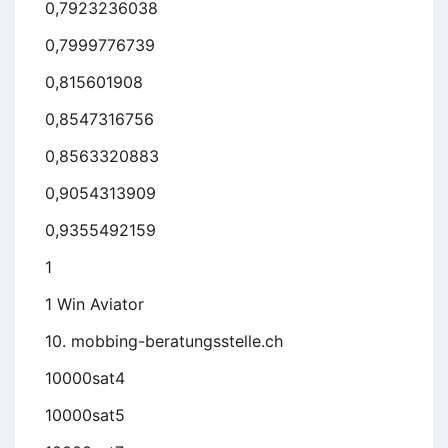
0,7923236038
0,7999776739
0,815601908
0,8547316756
0,8563320883
0,9054313909
0,9355492159
1
1 Win Aviator
10. mobbing-beratungsstelle.ch
10000sat4
10000sat5