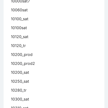
10000sat7
10060sat
10100_sat
10100sat
10120_sat
10120_tr
10200_prod
10200_prod2
10200_sat
10250_sat
10280_tr
10300_sat
10310_sat