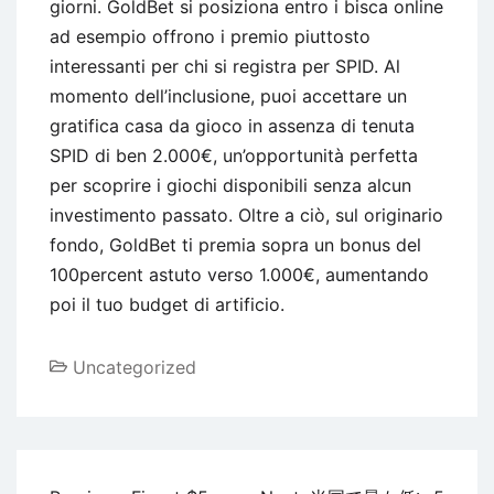
giorni. GoldBet si posiziona entro i bisca online
ad esempio offrono i premio piuttosto
interessanti per chi si registra per SPID. Al
momento dell’inclusione, puoi accettare un
gratifica casa da gioco in assenza di tenuta
SPID di ben 2.000€, un’opportunità perfetta
per scoprire i giochi disponibili senza alcun
investimento passato. Oltre a ciò, sul originario
fondo, GoldBet ti premia sopra un bonus del
100percent astuto verso 1.000€, aumentando
poi il tuo budget di artificio.
Uncategorized