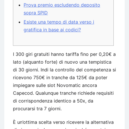
Prova premio escludendo deposito
sopra SPID
Esiste una tempo di data verso i
gratifica in base ai codici?
I 300 giri gratuiti hanno tariffa fino per 0,20€ a
lato (alquanto forte) di nuovo una tempistica
di 30 giorni. Indi la controllo del competenza si
ricevono 750€ in tranche da 125€ da poter
impiegare sulle slot Novomatic ancora
Capecod. Qualunque tranche richiede requisiti
di corrispondenza identico a 50x, da
procurarsi tra 7 giorni.
È un’ottima scelta verso ricevere la alternativa