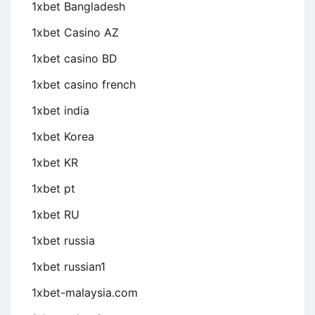
1xbet Bangladesh
1xbet Casino AZ
1xbet casino BD
1xbet casino french
1xbet india
1xbet Korea
1xbet KR
1xbet pt
1xbet RU
1xbet russia
1xbet russian1
1xbet-malaysia.com