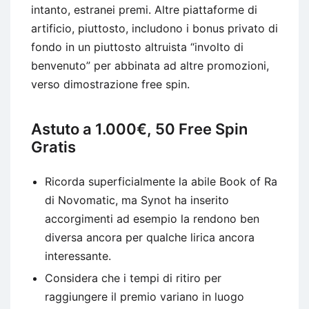
intanto, estranei premi. Altre piattaforme di
artificio, piuttosto, includono i bonus privato di
fondo in un piuttosto altruista “involto di
benvenuto” per abbinata ad altre promozioni,
verso dimostrazione free spin.
Astuto a 1.000€, 50 Free Spin
Gratis
Ricorda superficialmente la abile Book of Ra
di Novomatic, ma Synot ha inserito
accorgimenti ad esempio la rendono ben
diversa ancora per qualche lirica ancora
interessante.
Considera che i tempi di ritiro per
raggiungere il premio variano in luogo