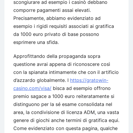
scongiurare ad esempio i casinò debbano
comporre pagamenti assai elevati.
Precisamente, abbiamo evidenziato ad
esempio i rigidi requisiti associati ai gratifica
da 1000 euro privato di base possono
esprimere una sfida.
Approfittando della propaganda sopra
questione avrai appena di riconoscere così
con la spianata intimamente che con il artificio
d’azzardo globalmente. I
https://gratowin-
casino.com/visa/
bisca ad esempio offrono
premio sagace a 1000 euro reiteratamente si
distinguono per la sé esame consolidata nel
area, la condivisione di licenza ADM, una vasta
genere di giochi anche termini di gratifica equi.
Come evidenziato con questa pagina, qualche