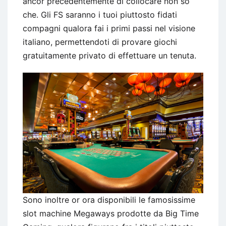
ancor precedentemente di collocare non so
che. Gli FS saranno i tuoi piuttosto fidati
compagni qualora fai i primi passi nel visione
italiano, permettendoti di provare giochi
gratuitamente privato di effettuare un tenuta.
Sono inoltre or ora disponibili le famosissime
slot machine Megaways prodotte da Big Time